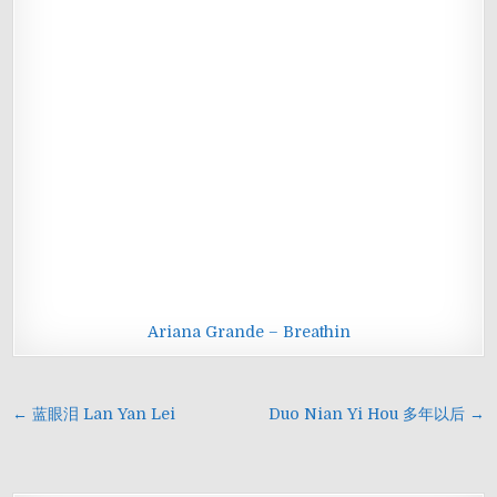
Ariana Grande – Breathin
Navigasi
← 蓝眼泪 Lan Yan Lei
Duo Nian Yi Hou 多年以后 →
pos