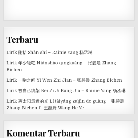
Terbaru
Lirik 刪拾 Shān shí – Rainie Yang 杨丞琳
Lirik 年少轻狂 Niánshào qīngkuáng – 张碧晨 Zhang
Bichen
Lirik 一吻之间 Yi Wen Zhi Jian – 张碧晨 Zhang Bichen
Lirik 被自己綁架 Bei Zi Ji Bang Jia – Rainie Yang 杨丞琳
Lirik 离太阳最近的光 Lí tàiyáng zuìjìn de guāng – 张碧晨
Zhang Bichen ft. 王赫野 Wang He Ye
Komentar Terbaru