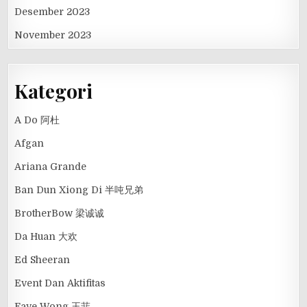
Desember 2023
November 2023
Kategori
A Do 阿杜
Afgan
Ariana Grande
Ban Dun Xiong Di 半吨兄弟
BrotherBow 梁诚诚
Da Huan 大欢
Ed Sheeran
Event Dan Aktifitas
Faye Wong 王菲