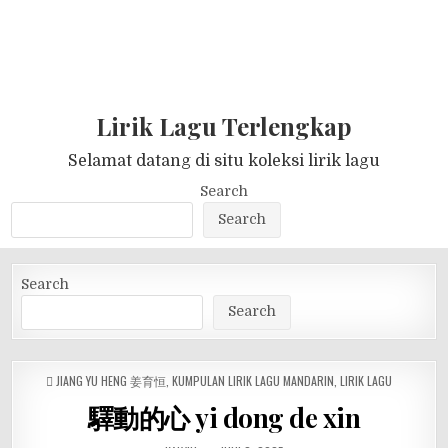
Lirik Lagu Terlengkap
Selamat datang di situ koleksi lirik lagu
Search
Search
Search
Search
POSTED
JIANG YU HENG 姜育恒
,
KUMPULAN LIRIK LAGU MANDARIN
,
LIRIK LAGU
IN
驛動的心 yi dong de xin