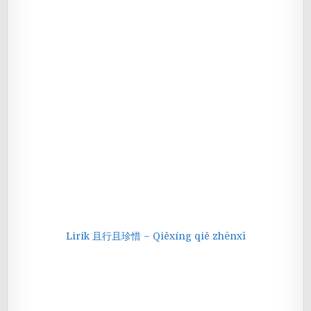
Lirik 且行且珍惜 – Qiěxíng qiě zhēnxī