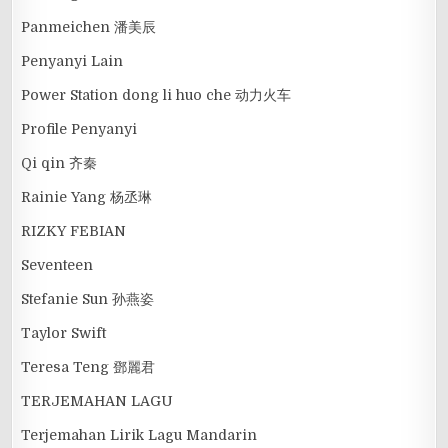
Panmeichen 潘美辰
Penyanyi Lain
Power Station dong li huo che 动力火车
Profile Penyanyi
Qi qin 齐秦
Rainie Yang 杨丞琳
RIZKY FEBIAN
Seventeen
Stefanie Sun 孙燕姿
Taylor Swift
Teresa Teng 鄧麗君
TERJEMAHAN LAGU
Terjemahan Lirik Lagu Mandarin