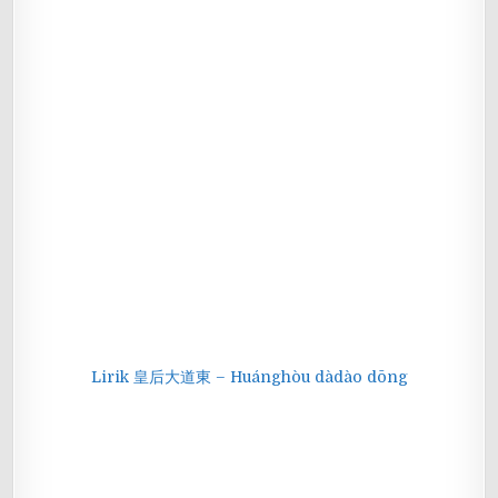
Lirik 皇后大道東 – Huánghòu dàdào dōng