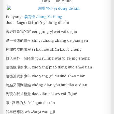
KALVIN
JUNI 2, 2025
Penyanyi:
姜育恆 Jiang Yu Heng
Judul Lagu : 驛動的心 yi dong de xin
曾經以為我的家 céng jīng yǐ wéi wǒ de jiā
是一張張的票根 shì yì zhāng zhāng de piào gēn
撕開後展開旅程 sī kāi hòu zhǎn kāi lǚ chéng
投入另外一個陌生 tóu rù lìng wài yí gè mò shēng
這樣飄盪多少天 zhè yàng piāo dàng duō shǎo tiān
這樣孤獨多少年 zhè yàng gū dú duō shǎo nián
終點又回到起點 zhōng diǎn yòu huí dào qǐ diǎn
到現在我才發覺 dào xiàn zài wǒ cái fā jué
哦~ 路過的人 ò~lù guò de rén
我早已忘記 wǒ zǎo yǐ wàng jì