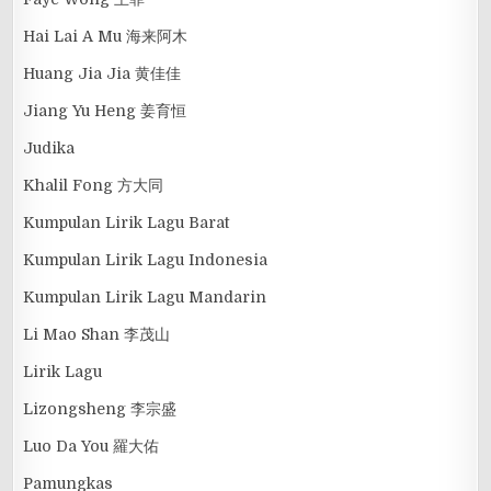
Hai Lai A Mu 海来阿木
Huang Jia Jia 黄佳佳
Jiang Yu Heng 姜育恒
Judika
Khalil Fong 方大同
Kumpulan Lirik Lagu Barat
Kumpulan Lirik Lagu Indonesia
Kumpulan Lirik Lagu Mandarin
Li Mao Shan 李茂山
Lirik Lagu
Lizongsheng 李宗盛
Luo Da You 羅大佑
Pamungkas