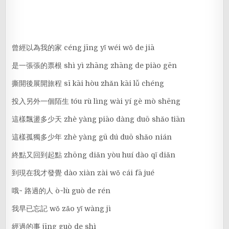
曾經以為我的家 céng jīng yǐ wéi wǒ de jiā
是一張張的票根 shì yì zhāng zhāng de piào gēn
撕開後展開旅程 sī kāi hòu zhǎn kāi lǚ chéng
投入另外一個陌生 tóu rù lìng wài yí gè mò shēng
這樣飄盪多少天 zhè yàng piāo dàng duō shǎo tiān
這樣孤獨多少年 zhè yàng gū dú duō shǎo nián
終點又回到起點 zhōng diǎn yòu huí dào qǐ diǎn
到現在我才發覺 dào xiàn zài wǒ cái fā jué
哦~ 路過的人 ò~lù guò de rén
我早已忘記 wǒ zǎo yǐ wàng jì
經過的事 jīng guò de shì