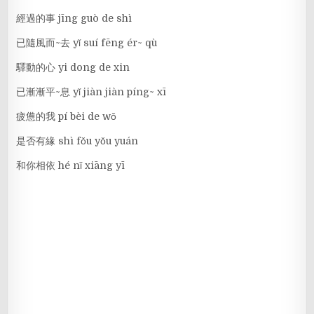
經過的事 jīng guò de shì
已隨風而~去 yǐ suí fēng ér~ qù
驛動的心 yi dong de xin
已漸漸平~息 yǐ jiàn jiàn píng~ xī
疲憊的我 pí bèi de wǒ
是否有緣 shì fǒu yǒu yuán
和你相依 hé nǐ xiāng yī