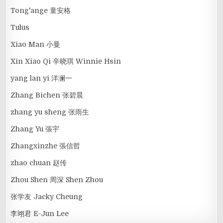
Tong'ange 童安格
Tulus
Xiao Man 小曼
Xin Xiao Qi 辛晓琪 Winnie Hsin
yang lan yi 洋澜一
Zhang Bichen 张碧晨
zhang yu sheng 张雨生
Zhang Yu 張宇
Zhangxinzhe 張信哲
zhao chuan 赵传
Zhou Shen 周深 Shen Zhou
张学友 Jacky Cheung
李翊君 E-Jun Lee