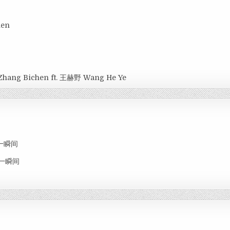
hen
Zhang Bichen ft. 王赫野 Wang He Ye
思念一瞬间
思念一瞬间