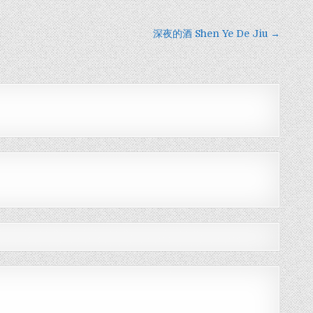
深夜的酒 Shen Ye De Jiu →