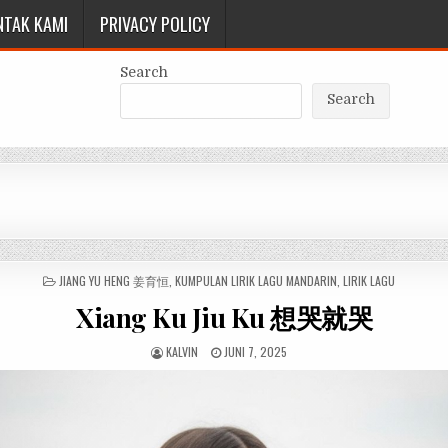
NTAK KAMI
PRIVACY POLICY
Search
Search
POSTED
JIANG YU HENG 姜育恒
,
KUMPULAN LIRIK LAGU MANDARIN
,
LIRIK LAGU
IN
Xiang Ku Jiu Ku 想哭就哭
KALVIN
JUNI 7, 2025