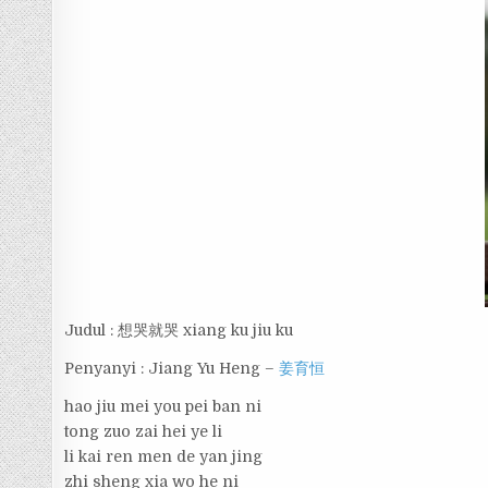
Judul : 想哭就哭 xiang ku jiu ku
Penyanyi : Jiang Yu Heng –
姜育恒
hao jiu mei you pei ban ni
tong zuo zai hei ye li
li kai ren men de yan jing
zhi sheng xia wo he ni