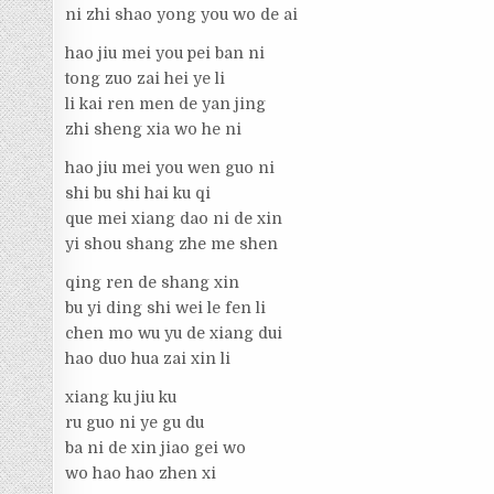
ni zhi shao yong you wo de ai
hao jiu mei you pei ban ni
tong zuo zai hei ye li
li kai ren men de yan jing
zhi sheng xia wo he ni
hao jiu mei you wen guo ni
shi bu shi hai ku qi
que mei xiang dao ni de xin
yi shou shang zhe me shen
qing ren de shang xin
bu yi ding shi wei le fen li
chen mo wu yu de xiang dui
hao duo hua zai xin li
xiang ku jiu ku
ru guo ni ye gu du
ba ni de xin jiao gei wo
wo hao hao zhen xi