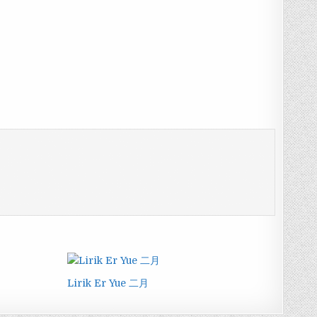
Lirik Er Yue 二月