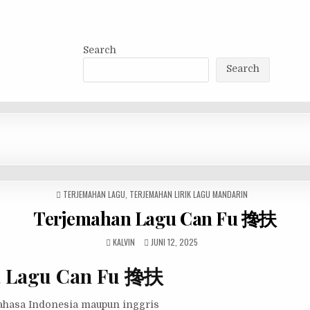
Search
Search
POSTED
TERJEMAHAN LAGU
,
TERJEMAHAN LIRIK LAGU MANDARIN
IN
Terjemahan Lagu Can Fu 搀扶
KALVIN
JUNI 12, 2025
a Lagu Can Fu 搀扶
bahasa Indonesia maupun inggris