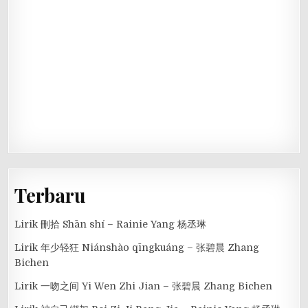
Terbaru
Lirik 刪拾 Shān shí – Rainie Yang 杨丞琳
Lirik 年少轻狂 Niánshào qīngkuáng – 张碧晨 Zhang
Bichen
Lirik 一吻之间 Yi Wen Zhi Jian – 张碧晨 Zhang Bichen