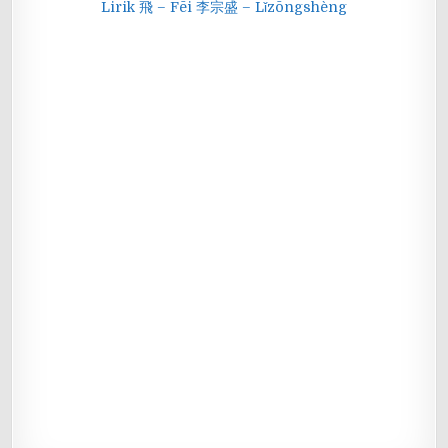
Lirik 飛 – Fēi 李宗盛 – Lǐzōngshèng