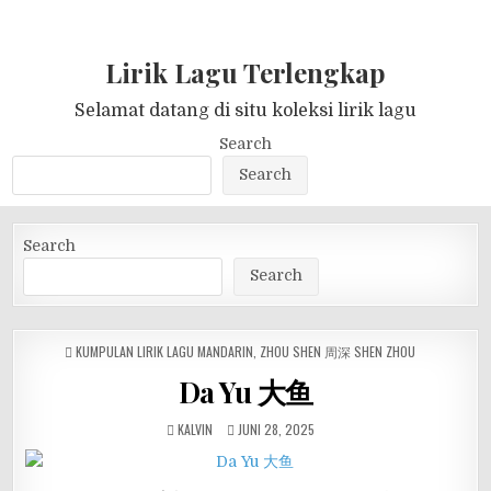
Lirik Lagu Terlengkap
Selamat datang di situ koleksi lirik lagu
Search
Search
Search
Search
POSTED
KUMPULAN LIRIK LAGU MANDARIN
,
ZHOU SHEN 周深 SHEN ZHOU
IN
Da Yu 大鱼
KALVIN
JUNI 28, 2025