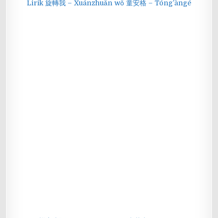
Lirik 旋轉我 – Xuánzhuǎn wǒ 童安格 – Tóng’āngé