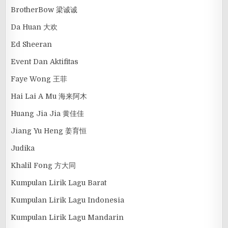
BrotherBow 梁诚诚
Da Huan 大欢
Ed Sheeran
Event Dan Aktifitas
Faye Wong 王菲
Hai Lai A Mu 海来阿木
Huang Jia Jia 黄佳佳
Jiang Yu Heng 姜育恒
Judika
Khalil Fong 方大同
Kumpulan Lirik Lagu Barat
Kumpulan Lirik Lagu Indonesia
Kumpulan Lirik Lagu Mandarin