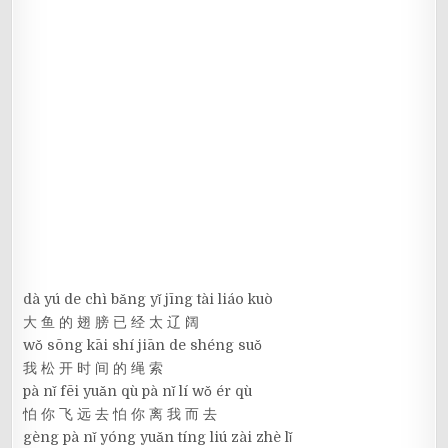
dà yú de chì bǎng yǐ jīng tài liáo kuò
大 鱼 的 翅 膀 已 经 太 辽 阔
wǒ sōng kāi shí jiān de shéng suǒ
我 松 开 时 间 的 绳 索
pà nǐ fēi yuǎn qù pà nǐ lí wǒ ér qù
怕 你 飞 远 去 怕 你 离 我 而 去
gèng pà nǐ yóng yuǎn tíng liú zài zhè lǐ