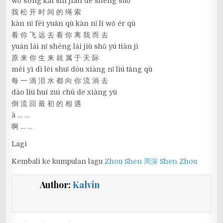
wǒ sōng kāi shí jiān de shéng suǒ
我 松 开 时 间 的 绳 索
kàn nǐ fēi yuǎn qù kàn nǐ lí wǒ ér qù
看 你 飞 远 去 看 你 离 我 而 去
yuán lái nǐ shēng lái jiù shǔ yú tiān jì
原 来 你 生 来 就 属 于 天 际
měi yì dī lèi shuǐ dōu xiàng nǐ liú tǎng qù
每 一 滴 泪 水 都 向 你 流 淌 去
dào liú huí zuì chū de xiāng yù
倒 流 回 最 初 的 相 遇
ā … …
啊 … …
Lagi
Kembali ke kumpulan lagu
Zhou Shen 周深 Shen Zhou
Author:
Kalvin