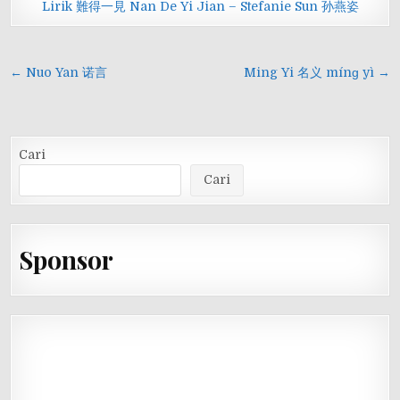
Lirik 難得一見 Nan De Yi Jian – Stefanie Sun 孙燕姿
Navigasi
← Nuo Yan 诺言
Ming Yi 名义 mínɡ yì →
pos
Cari
Cari
Sponsor