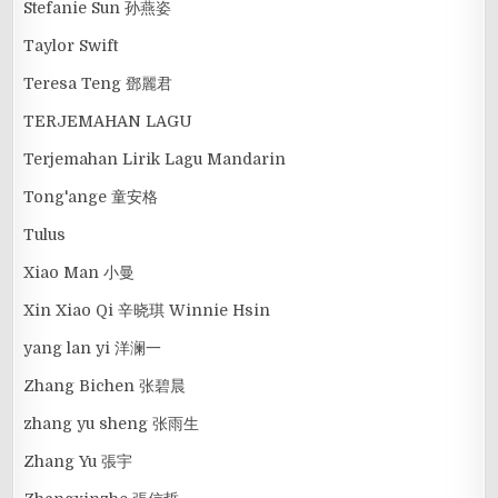
Stefanie Sun 孙燕姿
Taylor Swift
Teresa Teng 鄧麗君
TERJEMAHAN LAGU
Terjemahan Lirik Lagu Mandarin
Tong'ange 童安格
Tulus
Xiao Man 小曼
Xin Xiao Qi 辛晓琪 Winnie Hsin
yang lan yi 洋澜一
Zhang Bichen 张碧晨
zhang yu sheng 张雨生
Zhang Yu 張宇