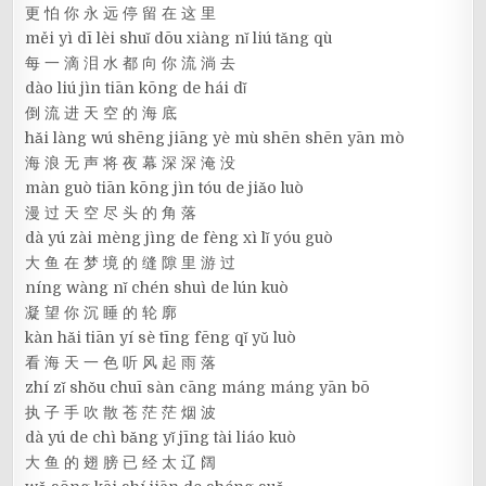
更 怕 你 永 远 停 留 在 这 里
měi yì dī lèi shuǐ dōu xiàng nǐ liú tǎng qù
每 一 滴 泪 水 都 向 你 流 淌 去
dào liú jìn tiān kōng de hái dǐ
倒 流 进 天 空 的 海 底
hǎi làng wú shēng jiāng yè mù shēn shēn yān mò
海 浪 无 声 将 夜 幕 深 深 淹 没
màn guò tiān kōng jìn tóu de jiǎo luò
漫 过 天 空 尽 头 的 角 落
dà yú zài mèng jìng de fèng xì lǐ yóu guò
大 鱼 在 梦 境 的 缝 隙 里 游 过
níng wàng nǐ chén shuì de lún kuò
凝 望 你 沉 睡 的 轮 廓
kàn hǎi tiān yí sè tīng fēng qǐ yǔ luò
看 海 天 一 色 听 风 起 雨 落
zhí zǐ shǒu chuī sàn cāng máng máng yān bō
执 子 手 吹 散 苍 茫 茫 烟 波
dà yú de chì bǎng yǐ jīng tài liáo kuò
大 鱼 的 翅 膀 已 经 太 辽 阔