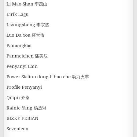
Li Mao Shan 李茂山
Lirik Lagu
Lizongsheng 李宗盛
Luo Da You 羅大佑
Pamungkas
Panmeichen 潘美辰
Penyanyi Lain
Power Station dong li huo che 动力火车
Profile Penyanyi
Qi qin 齐秦
Rainie Yang 杨丞琳
RIZKY FEBIAN
Seventeen