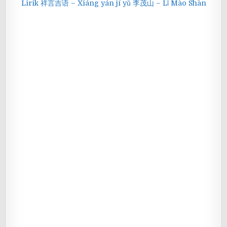
Lirik 祥言吉语 – Xiáng yán jí yǔ 李茂山 – Lǐ Mào Shān