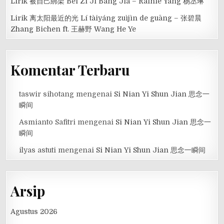
Lirik 被自己綁架 Bei Zi Ji Bang Jia – Rainie Yang 杨丞琳
Lirik 离太阳最近的光 Lí tàiyáng zuìjìn de guāng – 张碧晨
Zhang Bichen ft. 王赫野 Wang He Ye
Komentar Terbaru
taswir sihotang
mengenai
Si Nian Yi Shun Jian 思念一
瞬间
Asmianto Safitri
mengenai
Si Nian Yi Shun Jian 思念一
瞬间
ilyas astuti
mengenai
Si Nian Yi Shun Jian 思念一瞬间
Arsip
Agustus 2026