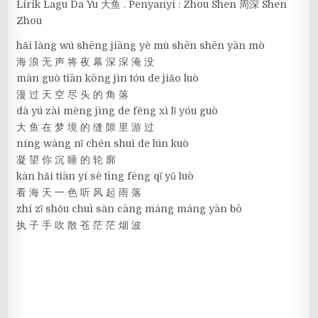
Lirik Lagu Da Yu 大鱼 . Penyanyi : Zhou Shen 周深 Shen
Zhou
hǎi làng wú shēng jiāng yè mù shēn shēn yān mò
海 浪 无 声 将 夜 幕 深 深 淹 没
màn guò tiān kōng jìn tóu de jiǎo luò
漫 过 天 空 尽 头 的 角 落
dà yú zài mèng jìng de fèng xì lǐ yóu guò
大 鱼 在 梦 境 的 缝 隙 里 游 过
níng wàng nǐ chén shuì de lún kuò
凝 望 你 沉 睡 的 轮 廓
kàn hǎi tiān yí sè tīng fēng qǐ yǔ luò
看 海 天 一 色 听 风 起 雨 落
zhí zǐ shǒu chuī sàn cāng máng máng yān bō
执 子 手 吹 散 苍 茫 茫 烟 波