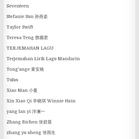
Seventeen
Stefanie Sun 孙燕姿
Taylor Swift
Teresa Teng 鄧麗君
TERJEMAHAN LAGU
Terjemahan Lirik Lagu Mandarin
Tong'ange 童安格
Tulus
Xiao Man 小曼
Xin Xiao Qi 辛晓琪 Winnie Hsin
yang lan yi 洋澜一
Zhang Bichen 张碧晨
zhang yu sheng 张雨生