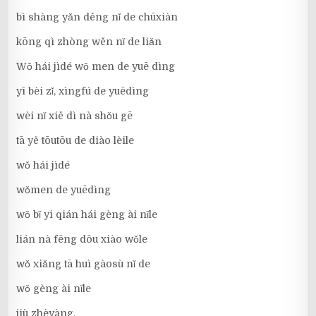
bì shàng yǎn děng nǐ de chūxiàn
kōng qì zhòng wěn nǐ de liǎn
Wǒ hái jìdé wǒ men de yuē dìng
yī bèi zǐ, xìngfú de yuēdìng
wèi nǐ xiě dì nà shǒu gē
tā yě tōutōu de diào lèile
wǒ hái jìdé
wǒmen de yuēdìng
wǒ bǐ yi qián hái gèng ài nǐle
lián nà fēng dōu xiào wǒle
wǒ xiǎng tā huì gàosù nǐ de
wǒ gèng ài nǐle
jiù zhèyàng,