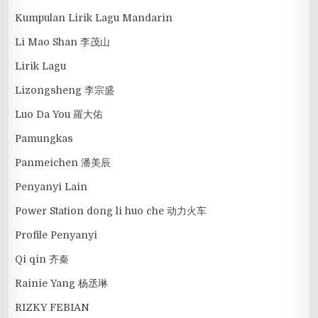
Kumpulan Lirik Lagu Mandarin
Li Mao Shan 李茂山
Lirik Lagu
Lizongsheng 李宗盛
Luo Da You 羅大佑
Pamungkas
Panmeichen 潘美辰
Penyanyi Lain
Power Station dong li huo che 动力火车
Profile Penyanyi
Qi qin 齐秦
Rainie Yang 杨丞琳
RIZKY FEBIAN