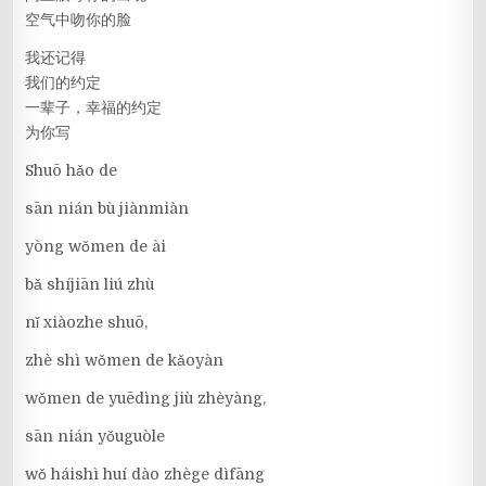
空气中吻你的脸
我还记得
我们的约定
一辈子，幸福的约定
为你写
Shuō hǎo de
sān nián bù jiànmiàn
yòng wǒmen de ài
bǎ shíjiān liú zhù
nǐ xiàozhe shuō,
zhè shì wǒmen de kǎoyàn
wǒmen de yuēdìng jiù zhèyàng,
sān nián yǒuguòle
wǒ háishì huí dào zhège dìfāng