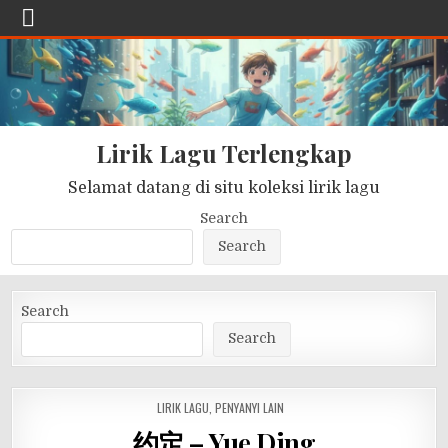
Lirik Lagu Terlengkap
Selamat datang di situ koleksi lirik lagu
Search
Search
Search
Search
POSTED
LIRIK LAGU
,
PENYANYI LAIN
IN
约定 – Yue Ding