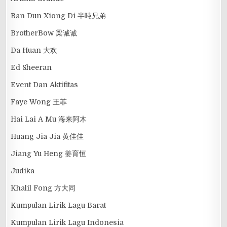
Ban Dun Xiong Di 半吨兄弟
BrotherBow 梁诚诚
Da Huan 大欢
Ed Sheeran
Event Dan Aktifitas
Faye Wong 王菲
Hai Lai A Mu 海来阿木
Huang Jia Jia 黄佳佳
Jiang Yu Heng 姜育恒
Judika
Khalil Fong 方大同
Kumpulan Lirik Lagu Barat
Kumpulan Lirik Lagu Indonesia