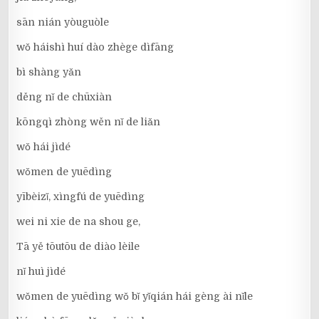
sān nián yòuguòle
wǒ háishì huí dào zhège dìfāng
bì shàng yǎn
děng nǐ de chūxiàn
kōngqì zhòng wěn nǐ de liǎn
wǒ hái jìdé
wǒmen de yuēdìng
yībèizǐ, xìngfú de yuēdìng
wei ni xie de na shou ge,
Tā yě tōutōu de diào lèile
nǐ huì jìdé
wǒmen de yuēdìng wǒ bǐ yǐqián hái gèng ài nǐle