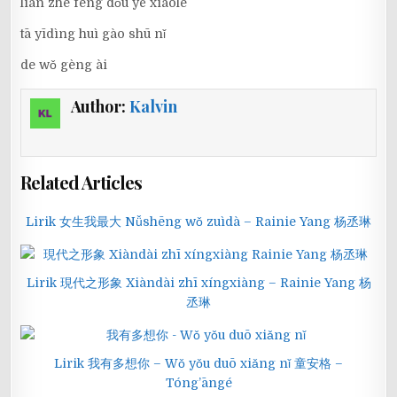
lián zhè fēng dǒu yě xiàole
tā yīdìng huì gào shū nǐ
de wǒ gèng ài
Author:
Kalvin
Related Articles
Lirik 女生我最大 Nǚshēng wǒ zuìdà – Rainie Yang 杨丞琳
Lirik 現代之形象 Xiàndài zhī xíngxiàng – Rainie Yang 杨
丞琳
Lirik 我有多想你 – Wǒ yǒu duō xiǎng nǐ 童安格 –
Tóng’āngé