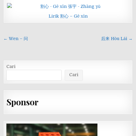
Lirik 割心 – Gē xīn
Navigasi
← Wen – 问
后来 Hòu Lái →
pos
Cari
Cari
Sponsor