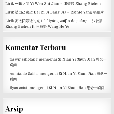
Lirik 一吻之间 Yi Wen Zhi Jian – 张碧晨 Zhang Bichen
Lirik 被自己綁架 Bei Zi Ji Bang Jia – Rainie Yang 杨丞琳
Lirik 离太阳最近的光 Lí tàiyáng zuìjìn de guāng – 张碧晨
Zhang Bichen ft. 王赫野 Wang He Ye
Komentar Terbaru
taswir sihotang
mengenai
Si Nian Yi Shun Jian 思念一
瞬间
Asmianto Safitri
mengenai
Si Nian Yi Shun Jian 思念一
瞬间
ilyas astuti
mengenai
Si Nian Yi Shun Jian 思念一瞬间
Arsip