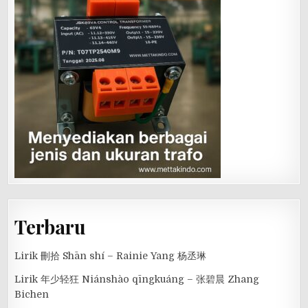
Terbaru
Lirik 刪拾 Shān shí – Rainie Yang 杨丞琳
Lirik 年少轻狂 Niánshào qīngkuáng – 张碧晨 Zhang
Bichen