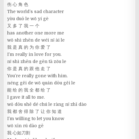
伤 心 角 色
The world’s sad character
yòu duō le wǒ yí gè
又 多 了 我 一 个
has another one more me
wǒ shì zhēn de wéi nǐ ài le
我 是 真 的 为 你 爱 了
I’m really in love for you.
nǐ shì zhēn de gēn tā zǒu le
你 是 真 的 跟 他 走 了
You’re really gone with him.
néng gěi de wǒ quán dōu gěi le
能 给 的 我 全 都 给 了
I gave it all to me.
wǒ dōu shě dé chú le ràng nǐ zhī dào
我 都 舍 得 除 了 让 你 知 道
I’m willing to let you know
wǒ xīn rú dāo gē
我 心如刀割