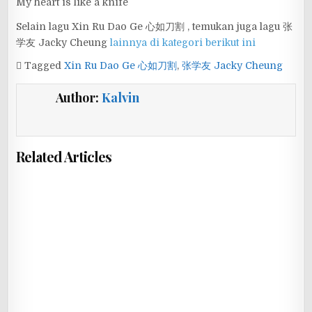
My heart is like a knife
Selain lagu Xin Ru Dao Ge 心如刀割 , temukan juga lagu 张
学友 Jacky Cheung
lainnya di kategori berikut ini
Tagged
Xin Ru Dao Ge 心如刀割
,
张学友 Jacky Cheung
Author:
Kalvin
Related Articles