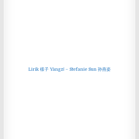
Lirik 樣子 Yàngzǐ – Stefanie Sun 孙燕姿