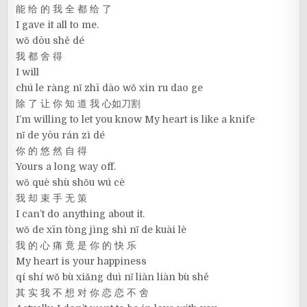
能 给 的 我 全 都 给 了
I gave it all to me.
wǒ dōu shě dé
我 都 舍 得
I will
chú le ràng nǐ zhī dào wǒ xin ru dao ge
除 了 让 你 知 道 我 心如刀割
I’m willing to let you know My heart is like a knife
nǐ de yōu rán zì dé
你 的 悠 然 自 得
Yours a long way off.
wǒ què shù shǒu wú cè
我 却 束 手 无 策
I can’t do anything about it.
wǒ de xīn tòng jìng shì nǐ de kuài lè
我 的 心 痛 竟 是 你 的 快 乐
My heart is your happiness
qí shí wǒ bù xiǎng duì nǐ liàn liàn bù shě
其 实 我 不 想 对 你 恋 恋 不 舍