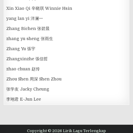
Xin Xiao Qi 辛晓琪 Winnie Hsin
yang lan yi 洋澜一
Zhang Bichen 张碧晨
zhang yu sheng 张雨生
Zhang Yu 張宇
Zhangxinzhe 張信哲
zhao chuan 赵传
Zhou Shen 周深 Shen Zhou
张学友 Jacky Cheung
李翊君 E-Jun Lee
Copyright © 2026 Lirik Lagu Terlengkap