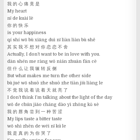
我 的 心 痛 竟 是
My heart
nǐ de kuài lè
你 的 快 乐
is your happiness
qí shí wǒ bù xiǎng duì nǐ liàn liàn bù shě
其 实 我 不 想 对 你 恋 恋 不 舍
Actually, I don’t want to be in love with you.
dàn shén me ràng wǒ nián zhuǎn fǎn cè
但 什 么 让 我 辗 转 反 侧
But what makes me turn the other side
bù jué wǒ shuō zhe shuō zhe tiān jiù liàng le
不 觉 我 说 着 说 着 天 就 亮 了
I don’t think I’m talking about the light of the day
wǒ de chún jiǎo cháng dào yì zhǒng kǔ sè
我 的 唇 角 尝 到 一 种 苦 涩
My lips taste a bitter taste
wǒ shì zhēn de wéi nǐ kū le
我 是 真 的 为 你 哭 了