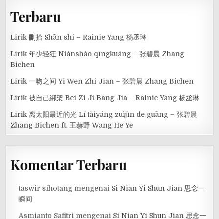
Terbaru
Lirik 刪拾 Shān shí – Rainie Yang 杨丞琳
Lirik 年少轻狂 Niánshào qīngkuáng – 张碧晨 Zhang
Bichen
Lirik 一吻之间 Yi Wen Zhi Jian – 张碧晨 Zhang Bichen
Lirik 被自己綁架 Bei Zi Ji Bang Jia – Rainie Yang 杨丞琳
Lirik 离太阳最近的光 Lí tàiyáng zuìjìn de guāng – 张碧晨
Zhang Bichen ft. 王赫野 Wang He Ye
Komentar Terbaru
taswir sihotang
mengenai
Si Nian Yi Shun Jian 思念一
瞬间
Asmianto Safitri
mengenai
Si Nian Yi Shun Jian 思念一