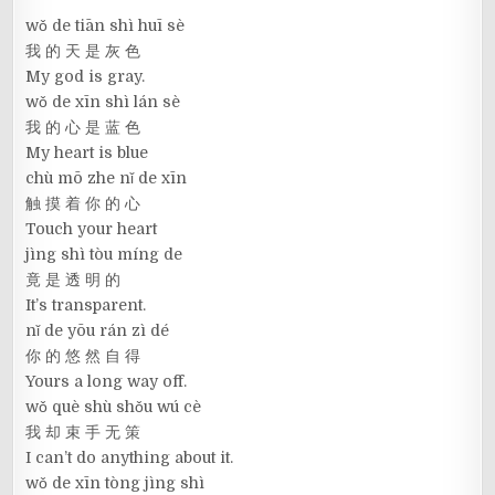
wǒ de tiān shì huī sè
我 的 天 是 灰 色
My god is gray.
wǒ de xīn shì lán sè
我 的 心 是 蓝 色
My heart is blue
chù mō zhe nǐ de xīn
触 摸 着 你 的 心
Touch your heart
jìng shì tòu míng de
竟 是 透 明 的
It’s transparent.
nǐ de yōu rán zì dé
你 的 悠 然 自 得
Yours a long way off.
wǒ què shù shǒu wú cè
我 却 束 手 无 策
I can’t do anything about it.
wǒ de xīn tòng jìng shì