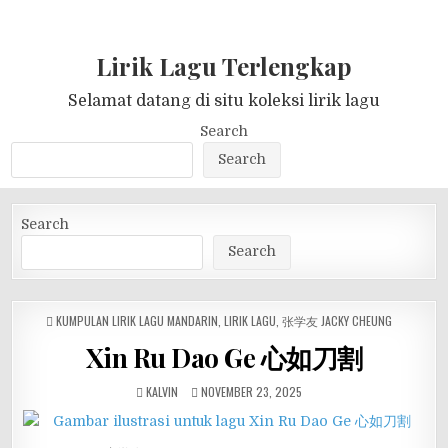
Lirik Lagu Terlengkap
Selamat datang di situ koleksi lirik lagu
Search
Search
Search
Search
POSTED
KUMPULAN LIRIK LAGU MANDARIN
,
LIRIK LAGU
,
张学友 JACKY CHEUNG
IN
Xin Ru Dao Ge 心如刀割
KALVIN
NOVEMBER 23, 2025