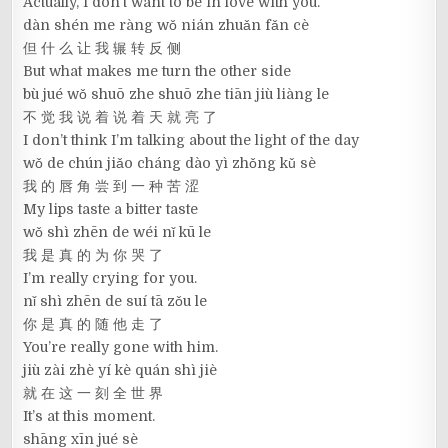
Actually, I don’t want to be in love with you.
dàn shén me ràng wǒ nián zhuǎn fǎn cè
但 什 么 让 我 辗 转 反 侧
But what makes me turn the other side
bù jué wǒ shuō zhe shuō zhe tiān jiù liàng le
不 觉 我 说 着 说 着 天 就 亮 了
I don’t think I’m talking about the light of the day
wǒ de chún jiǎo cháng dào yì zhǒng kǔ sè
我 的 唇 角 尝 到 一 种 苦 涩
My lips taste a bitter taste
wǒ shì zhēn de wéi nǐ kū le
我 是 真 的 为 你 哭 了
I’m really crying for you.
nǐ shì zhēn de suí tā zǒu le
你 是 真 的 随 他 走 了
You’re really gone with him.
jiù zài zhè yí kè quán shì jiè
就 在 这 一 刻 全 世 界
It’s at this moment.
shāng xīn jué sè