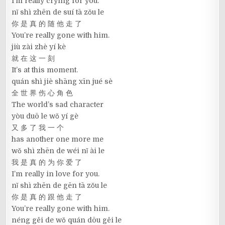
I’m really crying for you.
nǐ shì zhēn de suí tā zǒu le
你 是 真 的 随 他 走 了
You’re really gone with him.
jiù zài zhè yí kè
就 在 这 一 刻
It’s at this moment.
quán shì jiè shāng xīn jué sè
全 世 界 伤 心 角 色
The world’s sad character
yòu duō le wǒ yí gè
又 多 了 我 一 个
has another one more me
wǒ shì zhēn de wéi nǐ ài le
我 是 真 的 为 你 爱 了
I’m really in love for you.
nǐ shì zhēn de gēn tā zǒu le
你 是 真 的 跟 他 走 了
You’re really gone with him.
néng gěi de wǒ quán dōu gěi le