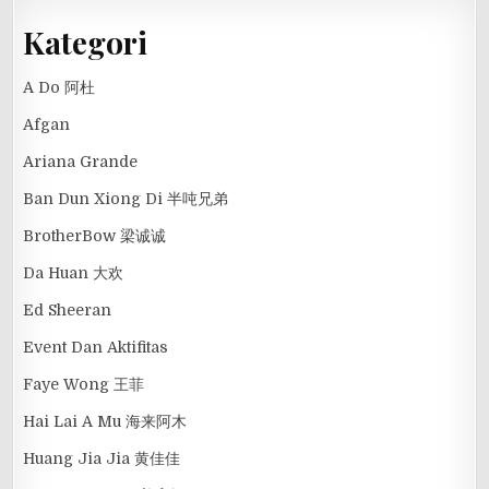
Kategori
A Do 阿杜
Afgan
Ariana Grande
Ban Dun Xiong Di 半吨兄弟
BrotherBow 梁诚诚
Da Huan 大欢
Ed Sheeran
Event Dan Aktifitas
Faye Wong 王菲
Hai Lai A Mu 海来阿木
Huang Jia Jia 黄佳佳