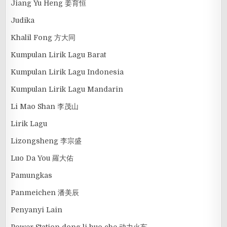
Jiang Yu Heng 姜育恒
Judika
Khalil Fong 方大同
Kumpulan Lirik Lagu Barat
Kumpulan Lirik Lagu Indonesia
Kumpulan Lirik Lagu Mandarin
Li Mao Shan 李茂山
Lirik Lagu
Lizongsheng 李宗盛
Luo Da You 羅大佑
Pamungkas
Panmeichen 潘美辰
Penyanyi Lain