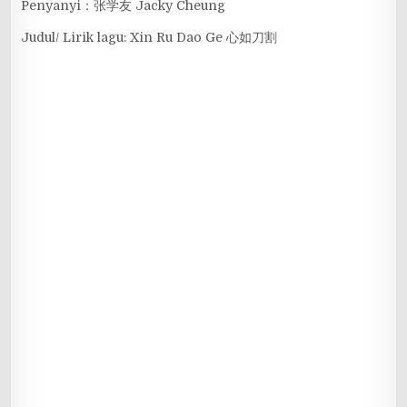
Penyanyi：张学友 Jacky Cheung
Judul/ Lirik lagu: Xin Ru Dao Ge 心如刀割