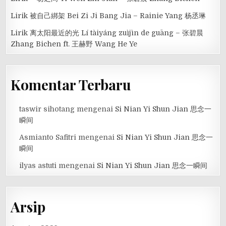
Lirik 被自己綁架 Bei Zi Ji Bang Jia – Rainie Yang 杨丞琳
Lirik 离太阳最近的光 Lí tàiyáng zuìjìn de guāng – 张碧晨
Zhang Bichen ft. 王赫野 Wang He Ye
Komentar Terbaru
taswir sihotang
mengenai
Si Nian Yi Shun Jian 思念一
瞬间
Asmianto Safitri
mengenai
Si Nian Yi Shun Jian 思念一
瞬间
ilyas astuti
mengenai
Si Nian Yi Shun Jian 思念一瞬间
Arsip