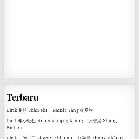
Terbaru
Lirik 刪拾 Shān shí – Rainie Yang 杨丞琳
Lirik 年少轻狂 Niánshào qīngkuáng – 张碧晨 Zhang
Bichen
Lirik 一吻之间 Yi Wen Zhi Jian – 张碧晨 Zhang Bichen