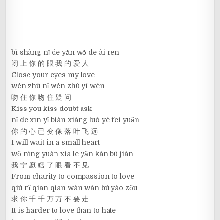
bì shàng nǐ de yǎn wǒ de ài ren
闭 上 你 的 眼 我 的 爱 人
Close your eyes my love
wěn zhù nǐ wěn zhù yí wèn
吻 住 你 吻 住 疑 问
Kiss you kiss doubt ask
nǐ de xīn yǐ biàn xiàng luò yè fēi yuǎn
你 的 心 已 变 像 落 叶 飞 远
I will wait in a small heart
wǒ nìng yuàn xiā le yǎn kàn bú jiàn
我 宁 愿 瞎 了 眼 看 不 见
From charity to compassion to love
qiú nǐ qiān qiān wàn wàn bú yào zǒu
求 你 千 千 万 万 不 要 走
It is harder to love than to hate