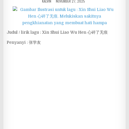
KALVIN
NOVEMBER 27, 2025
Judul / lirik lagu : Xin Shui Liao Wu Hen 心碎了无痕
Penyanyi : 张学友