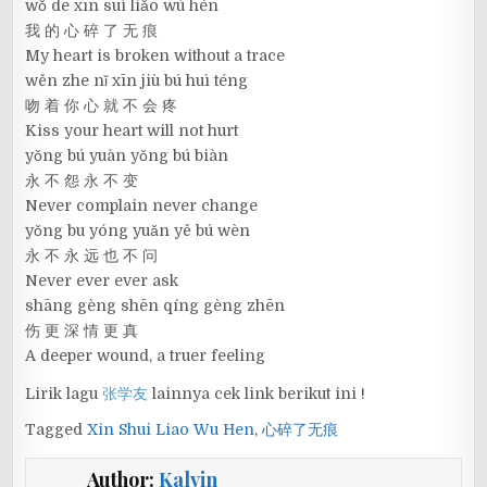
wǒ de xīn suì liǎo wú hén
我 的 心 碎 了 无 痕
My heart is broken without a trace
wěn zhe nǐ xīn jiù bú huì téng
吻 着 你 心 就 不 会 疼
Kiss your heart will not hurt
yǒng bú yuàn yǒng bú biàn
永 不 怨 永 不 变
Never complain never change
yǒng bu yóng yuǎn yě bú wèn
永 不 永 远 也 不 问
Never ever ever ask
shāng gèng shēn qíng gèng zhēn
伤 更 深 情 更 真
A deeper wound, a truer feeling
Lirik lagu
张学友
lainnya cek link berikut ini !
Tagged
Xin Shui Liao Wu Hen
,
心碎了无痕
Author:
Kalvin