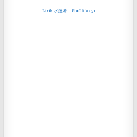
Lirik 水漣漪 – Shuǐ lián yī