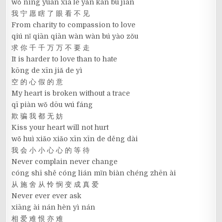
wǒ nìng yuàn xiā le yǎn kàn bú jiàn
我 宁 愿 瞎 了 眼 看 不 见
From charity to compassion to love
qiú nǐ qiān qiān wàn wàn bú yào zǒu
求 你 千 千 万 万 不 要 走
It is harder to love than to hate
kōng de xīn jiǎ de yì
空 的 心 假 的 意
My heart is broken without a trace
qī piàn wǒ dōu wú fáng
欺 骗 我 都 无 妨
Kiss your heart will not hurt
wǒ huì xiǎo xiǎo xīn xīn de děng dài
我 会 小 小 心 心 的 等 待
Never complain never change
cóng shī shě cóng lián mǐn biàn chéng zhēn ài
从 施 舍 从 怜 悯 变 成 真 爱
Never ever ever ask
xiāng ài nán hèn yì nán
相 爱 难 恨 亦 难