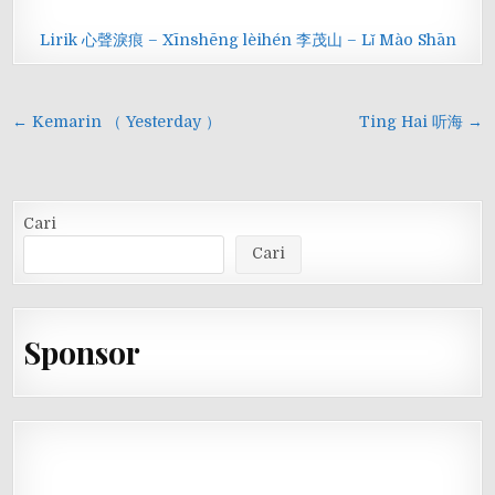
Lirik 心聲淚痕 – Xīnshēng lèihén 李茂山 – Lǐ Mào Shān
Navigasi
← Kemarin （ Yesterday ）
Ting Hai 听海 →
pos
Cari
Cari
Sponsor