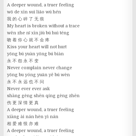
A deeper wound, a truer feeling
wǒ de xīn suì liǎo wú hén
我 的 心 碎 了 无 痕
My heart is broken without a trace
wěn zhe nǐ xīn jiù bú huì téng
吻 着 你 心 就 不 会 疼
Kiss your heart will not hurt
yǒng bú yuàn yǒng bú biàn
永 不 怨 永 不 变
Never complain never change
yǒng bu yóng yuǎn yě bú wèn
永 不 永 远 也 不 问
Never ever ever ask
shāng gèng shēn qíng gèng zhēn
伤 更 深 情 更 真
A deeper wound, a truer feeling
xiāng ài nán hèn yì nán
相 爱 难 恨 亦 难
A deeper wound, a truer feeling