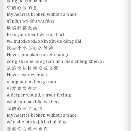
kōng de xīn jiǎ de yì
空 的 心 假 的 意
My heart is broken without a trace
qī piàn wǒ dōu wú fáng
欺 骗 我 都 无 妨
Kiss your heart will not hurt
wǒ huì xiǎo xiǎo xīn xīn de děng dài
我 会 小 小 心 心 的 等 待
Never complain never change
cóng shī shě cóng lián mǐn biàn chéng zhēn ài
从 施 舍 从 怜 悯 变 成 真 爱
Never ever ever ask
xiāng ài nán hèn yì nán
相 爱 难 恨 亦 难
A deeper wound, a truer feeling
wǒ de xīn suì liǎo wú hén
我 的 心 碎 了 无 痕
My heart is broken without a trace
wěn zhe nǐ xīn jiù bú huì téng
吻 着 你 心 就 不 会 疼