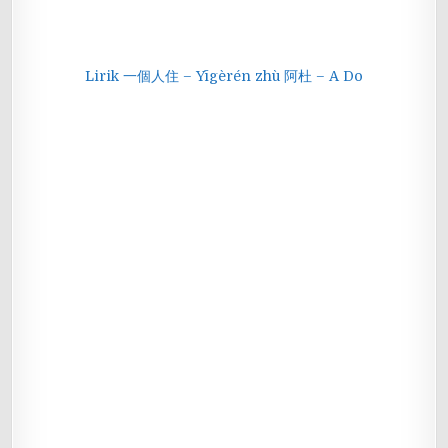
Lirik 一個人住 – Yīgèrén zhù 阿杜 – A Do