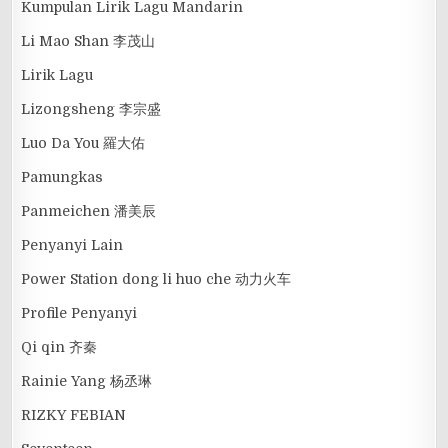
Kumpulan Lirik Lagu Mandarin
Li Mao Shan 李茂山
Lirik Lagu
Lizongsheng 李宗盛
Luo Da You 羅大佑
Pamungkas
Panmeichen 潘美辰
Penyanyi Lain
Power Station dong li huo che 动力火车
Profile Penyanyi
Qi qin 齐秦
Rainie Yang 杨丞琳
RIZKY FEBIAN