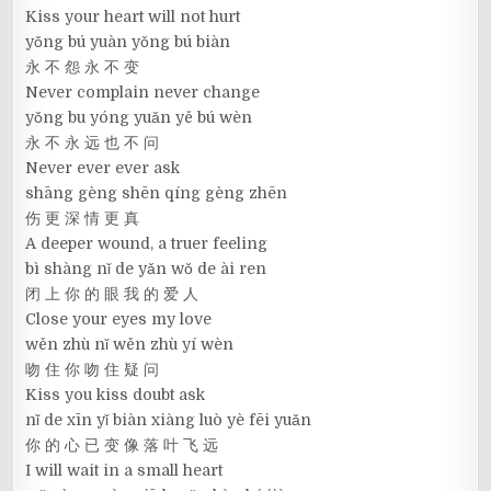
Kiss your heart will not hurt
yǒng bú yuàn yǒng bú biàn
永 不 怨 永 不 变
Never complain never change
yǒng bu yóng yuǎn yě bú wèn
永 不 永 远 也 不 问
Never ever ever ask
shāng gèng shēn qíng gèng zhēn
伤 更 深 情 更 真
A deeper wound, a truer feeling
bì shàng nǐ de yǎn wǒ de ài ren
闭 上 你 的 眼 我 的 爱 人
Close your eyes my love
wěn zhù nǐ wěn zhù yí wèn
吻 住 你 吻 住 疑 问
Kiss you kiss doubt ask
nǐ de xīn yǐ biàn xiàng luò yè fēi yuǎn
你 的 心 已 变 像 落 叶 飞 远
I will wait in a small heart