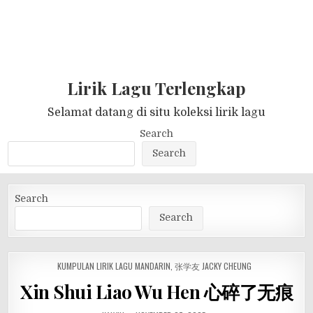
Lirik Lagu Terlengkap
Selamat datang di situ koleksi lirik lagu
Search
Search
Search
Search
POSTED
KUMPULAN LIRIK LAGU MANDARIN
,
张学友 JACKY CHEUNG
IN
Xin Shui Liao Wu Hen 心碎了无痕