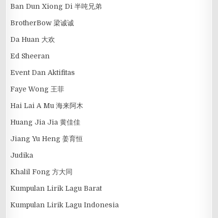
Ban Dun Xiong Di 半吨兄弟
BrotherBow 梁诚诚
Da Huan 大欢
Ed Sheeran
Event Dan Aktifitas
Faye Wong 王菲
Hai Lai A Mu 海来阿木
Huang Jia Jia 黄佳佳
Jiang Yu Heng 姜育恒
Judika
Khalil Fong 方大同
Kumpulan Lirik Lagu Barat
Kumpulan Lirik Lagu Indonesia