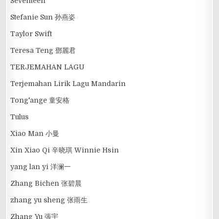
Seventeen
Stefanie Sun 孙燕姿
Taylor Swift
Teresa Teng 鄧麗君
TERJEMAHAN LAGU
Terjemahan Lirik Lagu Mandarin
Tong'ange 童安格
Tulus
Xiao Man 小曼
Xin Xiao Qi 辛晓琪 Winnie Hsin
yang lan yi 洋澜一
Zhang Bichen 张碧晨
zhang yu sheng 张雨生
Zhang Yu 張宇