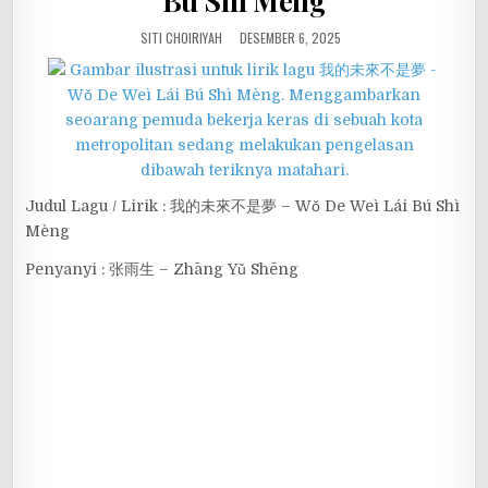
Bú Shì Mèng
SITI CHOIRIYAH
DESEMBER 6, 2025
Judul Lagu / Lirik : 我的未來不是夢 – Wǒ De Weì Lái Bú Shì
Mèng
Penyanyi : 张雨生 – Zhāng Yǔ Shēng