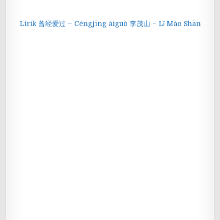
Lirik 曾经爱过 – Céngjīng àiguò 李茂山 – Lǐ Mào Shān