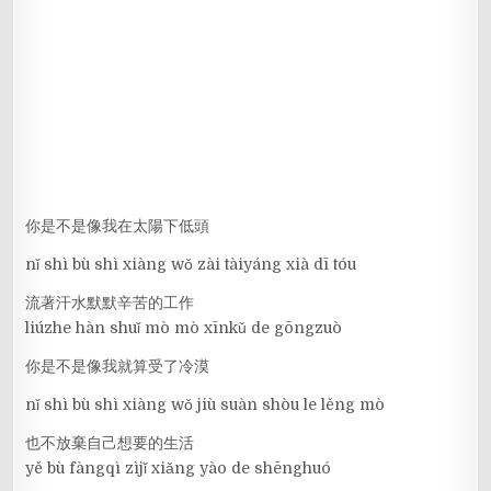
你是不是像我在太陽下低頭
nǐ shì bù shì xiàng wǒ zài tàiyáng xià dī tóu
流著汗水默默辛苦的工作
liúzhe hàn shuǐ mò mò xīnkǔ de gōngzuò
你是不是像我就算受了冷漠
nǐ shì bù shì xiàng wǒ jiù suàn shòu le lěng mò
也不放棄自己想要的生活
yě bù fàngqì zìjǐ xiǎng yào de shēnghuó