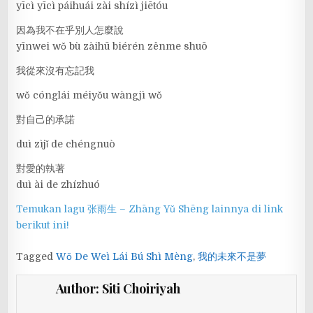
yīcì yīcì páihuái zài shízì jiētóu
因為我不在乎別人怎麼說
yīnwei wǒ bù zàihū biérén zěnme shuō
我從來沒有忘記我
wǒ cónglái méiyǒu wàngjì wǒ
對自己的承諾
duì zìjǐ de chéngnuò
對愛的執著
duì ài de zhízhuó
Temukan lagu 张雨生 – Zhāng Yǔ Shēng lainnya di link
berikut ini!
Tagged
Wǒ De Weì Lái Bú Shì Mèng
,
我的未來不是夢
Author:
Siti Choiriyah