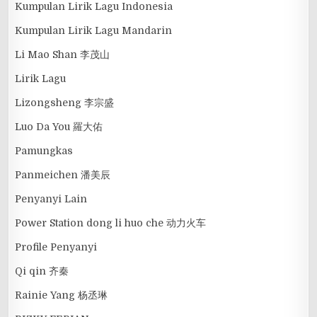
Kumpulan Lirik Lagu Indonesia
Kumpulan Lirik Lagu Mandarin
Li Mao Shan 李茂山
Lirik Lagu
Lizongsheng 李宗盛
Luo Da You 羅大佑
Pamungkas
Panmeichen 潘美辰
Penyanyi Lain
Power Station dong li huo che 动力火车
Profile Penyanyi
Qi qin 齐秦
Rainie Yang 杨丞琳