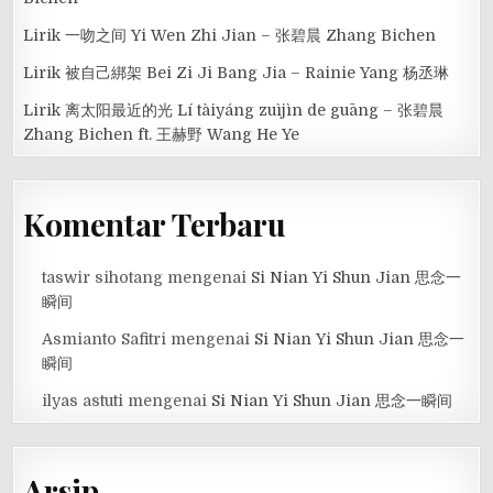
Lirik 一吻之间 Yi Wen Zhi Jian – 张碧晨 Zhang Bichen
Lirik 被自己綁架 Bei Zi Ji Bang Jia – Rainie Yang 杨丞琳
Lirik 离太阳最近的光 Lí tàiyáng zuìjìn de guāng – 张碧晨
Zhang Bichen ft. 王赫野 Wang He Ye
Komentar Terbaru
taswir sihotang
mengenai
Si Nian Yi Shun Jian 思念一
瞬间
Asmianto Safitri
mengenai
Si Nian Yi Shun Jian 思念一
瞬间
ilyas astuti
mengenai
Si Nian Yi Shun Jian 思念一瞬间
Arsip