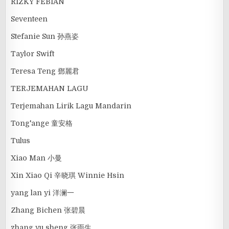
RIZKY FEBIAN
Seventeen
Stefanie Sun 孙燕姿
Taylor Swift
Teresa Teng 鄧麗君
TERJEMAHAN LAGU
Terjemahan Lirik Lagu Mandarin
Tong'ange 童安格
Tulus
Xiao Man 小曼
Xin Xiao Qi 辛晓琪 Winnie Hsin
yang lan yi 洋澜一
Zhang Bichen 张碧晨
zhang yu sheng 张雨生