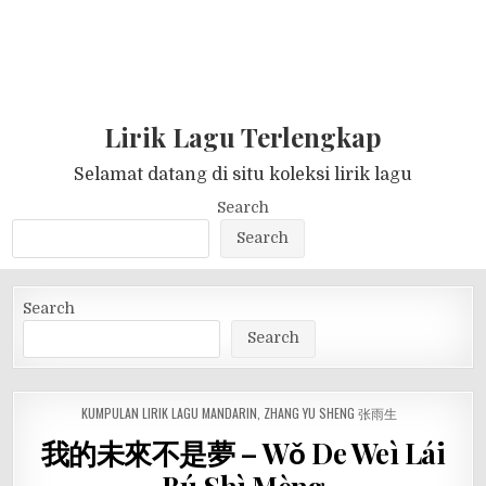
Lirik Lagu Terlengkap
Selamat datang di situ koleksi lirik lagu
Search
Search
Search
Search
POSTED
KUMPULAN LIRIK LAGU MANDARIN
,
ZHANG YU SHENG 张雨生
IN
我的未來不是夢 – Wǒ De Weì Lái