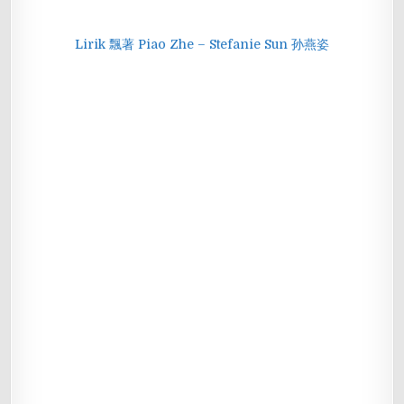
Lirik 飄著 Piao Zhe – Stefanie Sun 孙燕姿