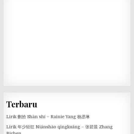
Terbaru
Lirik 刪拾 Shān shí – Rainie Yang 杨丞琳
Lirik 年少轻狂 Niánshào qīngkuáng – 张碧晨 Zhang
Bichen