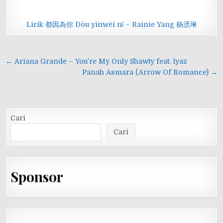
Lirik 都因為你 Dōu yīnwèi nǐ – Rainie Yang 杨丞琳
Navigasi
← Ariana Grande – You’re My Only Shawty feat. Iyaz
pos
Panah Asmara (Arrow Of Romance) →
Cari
Cari
Sponsor