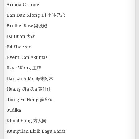
Ariana Grande
Ban Dun Xiong Di 半吨兄弟
BrotherBow 梁诚诚
Da Huan 大欢
Ed Sheeran
Event Dan Aktifitas
Faye Wong 王菲
Hai Lai A Mu 海来阿木
Huang Jia Jia 黄佳佳
Jiang Yu Heng 姜育恒
Judika
Khalil Fong 方大同
Kumpulan Lirik Lagu Barat