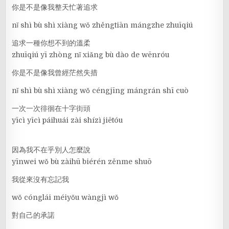
你是不是像我整天忙著追求
nǐ shì bù shì xiàng wǒ zhěngtiān mángzhe zhuīqiú
追求一種你想不到的溫柔
zhuīqiú yī zhòng nǐ xiǎng bù dào de wēnróu
你是不是像我曾經茫然失措
nǐ shì bù shì xiàng wǒ céngjīng mángrán shī cuò
一次一次徘徊在十字街頭
yīcì yīcì páihuái zài shízì jiētóu
因為我不在乎別人怎麼說
yīnwei wǒ bù zàihū biérén zěnme shuō
我從來沒有忘記我
wǒ cónglái méiyǒu wàngjì wǒ
對自己的承諾