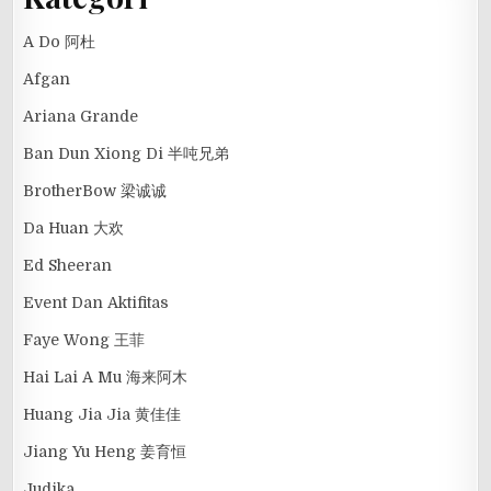
A Do 阿杜
Afgan
Ariana Grande
Ban Dun Xiong Di 半吨兄弟
BrotherBow 梁诚诚
Da Huan 大欢
Ed Sheeran
Event Dan Aktifitas
Faye Wong 王菲
Hai Lai A Mu 海来阿木
Huang Jia Jia 黄佳佳
Jiang Yu Heng 姜育恒
Judika