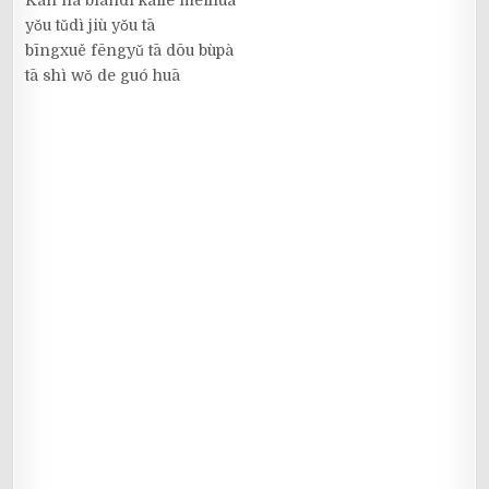
Kàn nà biàndì kāile méihuā
yǒu tǔdì jiù yǒu tā
bīngxuě fēngyǔ tā dōu bùpà
tā shì wǒ de guó huā