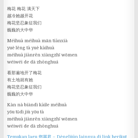
梅花 梅花 满天下
越冷她越开花
梅花坚忍象征我们
巍巍的大中华
Méihuā méihuā mǎn tiānxià
yuè lěng tā yuè kāihuā
méihuā jiānrěn xiàngzhǐ wǒmen
wéiwéi de dà zhōnghuá
看那遍地开了梅花
有土地就有她
梅花坚忍象征我们
巍巍的大中华
Kàn nà biàndì kāile méihuā
yǒu tǔdì jiù yǒu tā
méihuā jiānrěn xiàngzhǐ wǒmen
wéiwéi de dà zhōnghuá
Temukan lagu 鄧麗君 – Dènglìjūn lainnya di link berikut