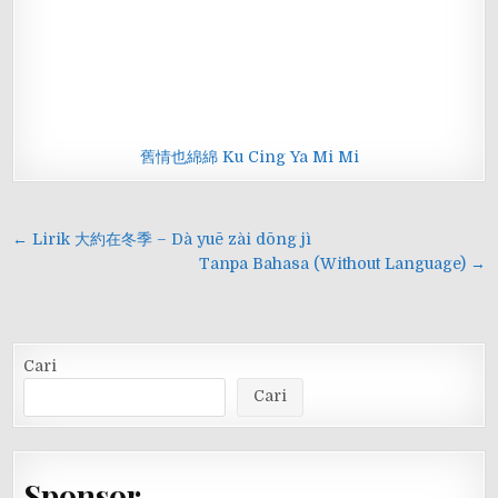
舊情也綿綿 Ku Cing Ya Mi Mi
Navigasi
← Lirik 大約在冬季 – Dà yuē zài dōng jì
pos
Tanpa Bahasa (Without Language) →
Cari
Cari
Sponsor