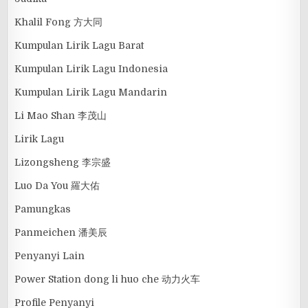
Khalil Fong 方大同
Kumpulan Lirik Lagu Barat
Kumpulan Lirik Lagu Indonesia
Kumpulan Lirik Lagu Mandarin
Li Mao Shan 李茂山
Lirik Lagu
Lizongsheng 李宗盛
Luo Da You 羅大佑
Pamungkas
Panmeichen 潘美辰
Penyanyi Lain
Power Station dong li huo che 动力火车
Profile Penyanyi