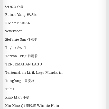
Qi qin 齐秦
Rainie Yang 杨丞琳
RIZKY FEBIAN
Seventeen
Stefanie Sun 孙燕姿
Taylor Swift
Teresa Teng 鄧麗君
TERJEMAHAN LAGU
Terjemahan Lirik Lagu Mandarin
Tong'ange 童安格
Tulus
Xiao Man 小曼
Xin Xiao Qi 辛晓琪 Winnie Hsin