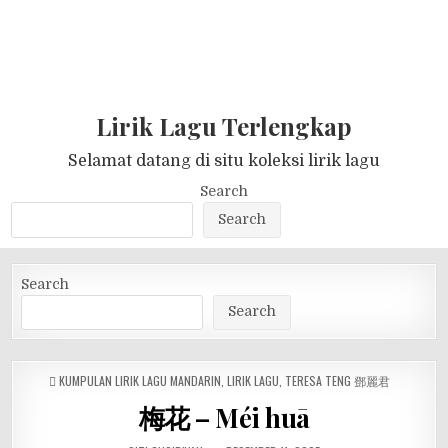
Lirik Lagu Terlengkap
Selamat datang di situ koleksi lirik lagu
Search
Search
Search
Search
POSTED
KUMPULAN LIRIK LAGU MANDARIN
,
LIRIK LAGU
,
TERESA TENG 鄧麗君
IN
梅花 – Méi huā