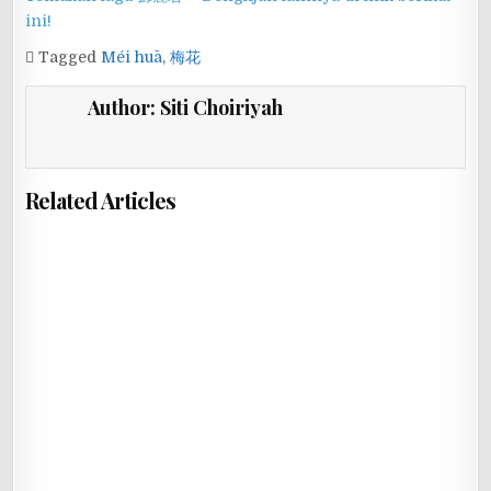
ini!
Tagged
Méi huā
,
梅花
Author:
Siti Choiriyah
Related Articles