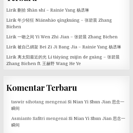
Lirik 刪拾 Shān shí – Rainie Yang 杨丞琳
Lirik 年少轻狂 Niánshào qīngkuáng – 张碧晨 Zhang
Bichen
Lirik 一吻之间 Yi Wen Zhi Jian – 张碧晨 Zhang Bichen
Lirik 被自己綁架 Bei Zi Ji Bang Jia – Rainie Yang 杨丞琳
Lirik 离太阳最近的光 Lí tàiyáng zuìjìn de guāng – 张碧晨
Zhang Bichen ft. 王赫野 Wang He Ye
Komentar Terbaru
taswir sihotang
mengenai
Si Nian Yi Shun Jian 思念一
瞬间
Asmianto Safitri
mengenai
Si Nian Yi Shun Jian 思念一
瞬间