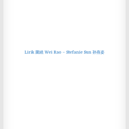
Lirik 圍繞 Wei Rao – Stefanie Sun 孙燕姿