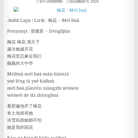
SITI CHOIRIYAH
DESEMBER 11, 2025
Judul Lagu / Lirik : 梅花 – Méi huā
Penyanyi : 鄧麗君 – Dènglìjūn
梅花 梅花 满天下
越冷她越开花
梅花坚忍象征我们
巍巍的大中华
Méihuā méi huā mǎn tiānxià
yuè lěng tā yuè kāihuā
méi huā jiānrěn xiàngzhǐ wǒmen
wéiwéi de dà zhōnghuá
看那遍地开了梅花
有土地就有她
冰雪风雨她都不怕
她是我的国花