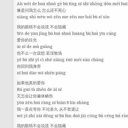
Ān wèi de huà shuō gè bù tíng nǐ shǐ zhōng dōu méi huí
像是问我怎么 怎么还不死心
xiàng shì wèn wǒ zěn me zěn me hái bù sǐ xīn
我的眼睛不会说谎 不会隐藏
Wǒ de yǎn jīng bù huì shuō huǎng bù huì yǐn cáng
爱你的目光
ài nǐ de mù guāng
也不止一次设想 若没散场
yě bù zhǐ yī cì shè xiǎng ruò méi sàn chǎng
你回到我身旁
nǐ huí dào wǒ shēn páng
如果他真的爱你
Rú guǒ tā zhēn de ài nǐ
又怎会让你遍体鳞伤
yòu zěn huì ràng nǐ biàn tǐ lín shāng
我一直在等你 不论多久 从不曾退让
wǒ yī zhí zài děng nǐ bù lùn duō jiǔ cóng bù céng tuì rà
我的眼睛不会说谎 不会隐藏