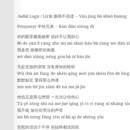
Judul Lagu / Lirik 眼睛不说谎 – Yǎn jīng bù shuō huǎng
Penyanyi 半吨兄弟 – Bàn dūn xiōng dì
你的眼里藏着秘密 说好不让我担心
Nǐ de yǎn lǐ cáng zhe mì mì shuō hǎo bù ràng wǒ dān x
我多想 能够把你抱紧
wǒ duō xiǎng néng gòu bǎ nǐ bào jǐn
无处安放的深情 没有身份的聆听
Wú chù ān fàng de shēn qíng méi yǒu shēn fèn de líng
默默贴近 显得那么拘谨
mò mò tiē jìn xiǎn dé nà me jū jǐn
他也总是那么绝情 一次次让你伤心
Tā yě zǒng shì nà me jué qíng yī cì cì ràng nǐ shāng xī
我不能 放任你哭泣的声音
wǒ bù néng fàng rèn nǐ kū qì de shēng yīn
安慰的话说个不停 你始终都没回应