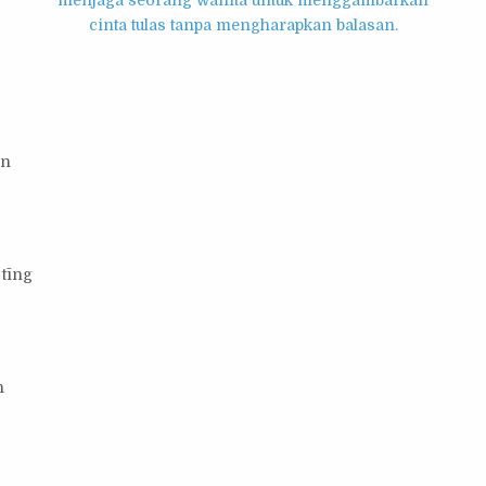
īn
 tīng
n