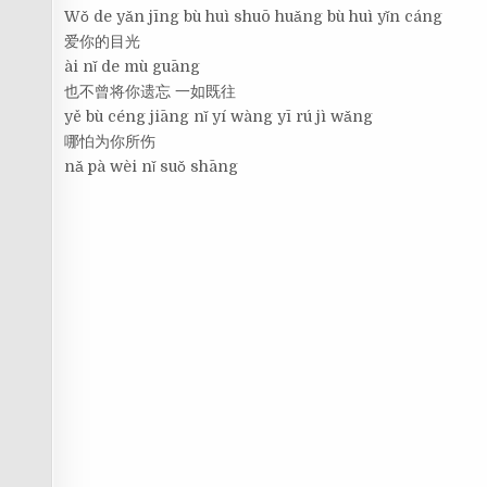
Wǒ de yǎn jīng bù huì shuō huǎng bù huì yǐn cáng
爱你的目光
ài nǐ de mù guāng
也不曾将你遗忘 一如既往
yě bù céng jiāng nǐ yí wàng yī rú jì wǎng
哪怕为你所伤
nǎ pà wèi nǐ suǒ shāng