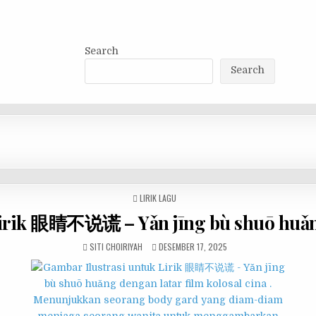
Search
Search
POSTED
LIRIK LAGU
IN
irik 眼睛不说谎 – Yǎn jīng bù shuō huǎ
SITI CHOIRIYAH
DESEMBER 17, 2025