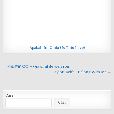
Apakah Ini Cinta (Is This Love)
Navigasi
← 恰似你的溫柔 – Qià sì nǐ de wēn róu
pos
Taylor Swift – Belong With Me →
Cari
Cari