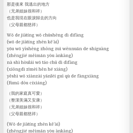
那是後來 我逃出的地方
（兄弟姐妹很和祥）
也是我現在眼淚歸去的方向
（父母親都慈祥）
Wǒ de jiātíng wǒ chūshēng dì dìfāng
(wǒ de jiātíng zhēn kě’ài)
yǒu wǒ yīshēng zhōng zuì wēnnuǎn de shíguāng
(zhěngjié měimǎn yòu ānkāng)
nà shì hòulái wǒ táo chū dì dìfāng
(xiōngdì zǐmèi hěn hé xiáng)
yěshì wǒ xiànzài yǎnlèi guī qù de fāngxiàng
(fùmǔ dōu cíxiáng)
（我的家庭真可愛）
（整潔美滿又安康）
（兄弟姐妹很和祥）
（父母親都慈祥）
(Wǒ de jiātíng zhēn kě’ài)
(zhěngjié měimǎn yòu ānkāng)