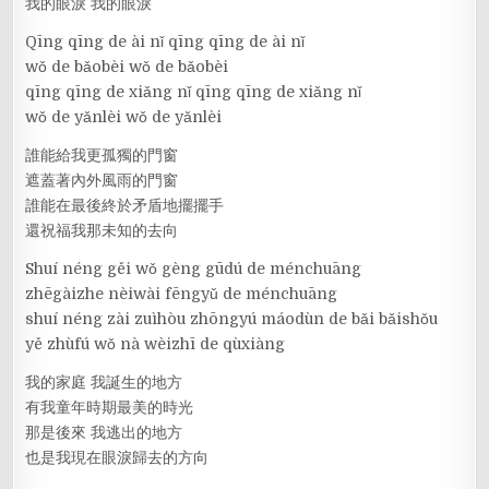
我的眼淚 我的眼淚
Qīng qīng de ài nǐ qīng qīng de ài nǐ
wǒ de bǎobèi wǒ de bǎobèi
qīng qīng de xiǎng nǐ qīng qīng de xiǎng nǐ
wǒ de yǎnlèi wǒ de yǎnlèi
誰能給我更孤獨的門窗
遮蓋著內外風雨的門窗
誰能在最後終於矛盾地擺擺手
還祝福我那未知的去向
Shuí néng gěi wǒ gèng gūdú de ménchuāng
zhēgàizhe nèiwài fēngyǔ de ménchuāng
shuí néng zài zuìhòu zhōngyú máodùn de bǎi bǎishǒu
yě zhùfú wǒ nà wèizhī de qùxiàng
我的家庭 我誕生的地方
有我童年時期最美的時光
那是後來 我逃出的地方
也是我現在眼淚歸去的方向