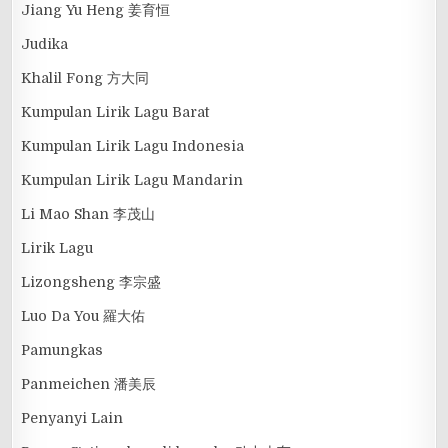
Jiang Yu Heng 姜育恒
Judika
Khalil Fong 方大同
Kumpulan Lirik Lagu Barat
Kumpulan Lirik Lagu Indonesia
Kumpulan Lirik Lagu Mandarin
Li Mao Shan 李茂山
Lirik Lagu
Lizongsheng 李宗盛
Luo Da You 羅大佑
Pamungkas
Panmeichen 潘美辰
Penyanyi Lain