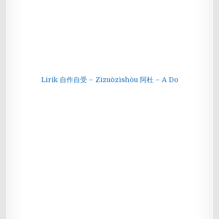
Lirik 自作自受 – Zìzuòzìshòu 阿杜 – A Do