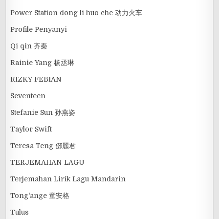
Power Station dong li huo che 动力火车
Profile Penyanyi
Qi qin 齐秦
Rainie Yang 杨丞琳
RIZKY FEBIAN
Seventeen
Stefanie Sun 孙燕姿
Taylor Swift
Teresa Teng 鄧麗君
TERJEMAHAN LAGU
Terjemahan Lirik Lagu Mandarin
Tong'ange 童安格
Tulus