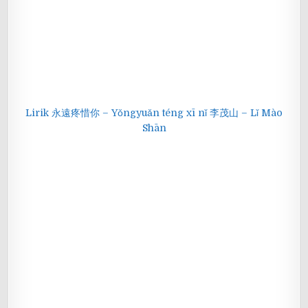
Lirik 永遠疼惜你 – Yǒngyuǎn téng xī nǐ 李茂山 – Lǐ Mào
Shān