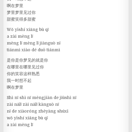
啊在梦里
梦里梦里见过你
甜蜜笑得多甜蜜
Wǒ yīshí xiǎng bù qǐ
a zài mèng lǐ
mèng lǐ mèng lǐ jiànguò nǐ
tiánmì xiào dé duō tiánmì
是你是你梦见的就是你
在哪里在哪里见过你
你的笑容这样熟悉
我一时想不起
啊在梦里
Shì nǐ shì nǐ mèngjiàn de jiùshì nǐ
zài nǎlǐ zài nǎlǐ kànguò nǐ
nǐ de xiàoróng zhèyàng shúxī
wǒ yīshí xiǎng bù qǐ
a zài mèng lǐ