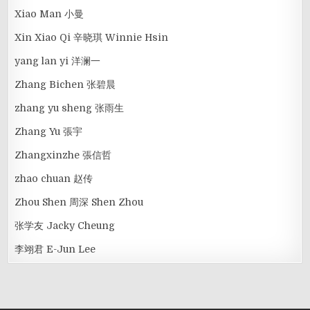
Xiao Man 小曼
Xin Xiao Qi 辛晓琪 Winnie Hsin
yang lan yi 洋澜一
Zhang Bichen 张碧晨
zhang yu sheng 张雨生
Zhang Yu 張宇
Zhangxinzhe 張信哲
zhao chuan 赵传
Zhou Shen 周深 Shen Zhou
张学友 Jacky Cheung
李翊君 E-Jun Lee