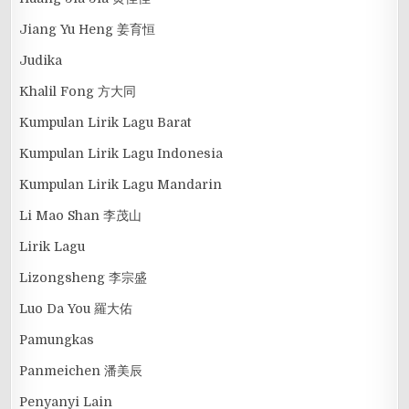
Jiang Yu Heng 姜育恒
Judika
Khalil Fong 方大同
Kumpulan Lirik Lagu Barat
Kumpulan Lirik Lagu Indonesia
Kumpulan Lirik Lagu Mandarin
Li Mao Shan 李茂山
Lirik Lagu
Lizongsheng 李宗盛
Luo Da You 羅大佑
Pamungkas
Panmeichen 潘美辰
Penyanyi Lain