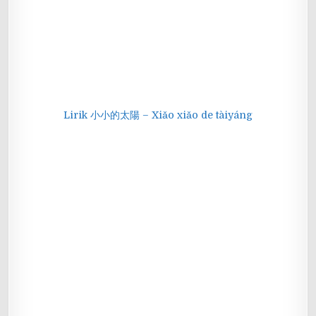
Lirik 小小的太陽 – Xiǎo xiǎo de tàiyáng