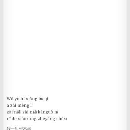
Wǒ yīshí xiǎng bù qǐ
a zài mèng lǐ
zài nǎlǐ zài nǎlǐ kànguò nǐ
nǐ de xiàoróng zhèyàng shúxī
我一时想不起