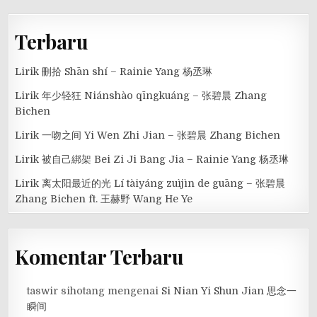
Terbaru
Lirik 刪拾 Shān shí – Rainie Yang 杨丞琳
Lirik 年少轻狂 Niánshào qīngkuáng – 张碧晨 Zhang
Bichen
Lirik 一吻之间 Yi Wen Zhi Jian – 张碧晨 Zhang Bichen
Lirik 被自己綁架 Bei Zi Ji Bang Jia – Rainie Yang 杨丞琳
Lirik 离太阳最近的光 Lí tàiyáng zuìjìn de guāng – 张碧晨
Zhang Bichen ft. 王赫野 Wang He Ye
Komentar Terbaru
taswir sihotang
mengenai
Si Nian Yi Shun Jian 思念一
瞬间