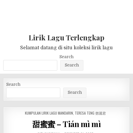
Lirik Lagu Terlengkap
Selamat datang di situ koleksi lirik lagu
Search
Search
Search
Search
POSTED
KUMPULAN LIRIK LAGU MANDARIN
,
TERESA TENG 鄧麗君
IN
甜蜜蜜 – Tián mì mì