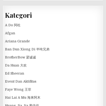
Kategori
A Do 阿杜
Afgan
Ariana Grande
Ban Dun Xiong Di 半吨兄弟
BrotherBow 梁诚诚
Da Huan 大欢
Ed Sheeran
Event Dan Aktifitas
Faye Wong 王菲
Hai Lai A Mu 海来阿木
Huang Jia Jia 黄佳佳