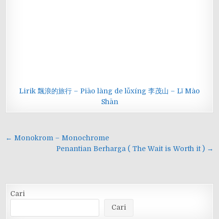
Lirik 飄浪的旅行 – Piāo làng de lǚxíng 李茂山 – Lǐ Mào
Shān
Navigasi
← Monokrom – Monochrome
pos
Penantian Berharga ( The Wait is Worth it ) →
Cari
Cari