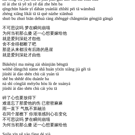
nǐ ài zhe tā yě xǔ yě dài zhe hèn ba
qīngchūn hàole yī dàbàn yuánlái zhǐshì péi tā wánshuǎ
zhèng xiǎng líkāi tā tā què názhe xiānhuā
shuō bu zhuó biān dehuà ràng zhěnggè chǎngmiàn gèngjiā gāngà
不可思议吗 梦在瞬间崩塌
为何当初那么傻 还一心想要嫁给他
就是爱到深处才怨他
舍不舍得都断了吧
那是从来都没有后路的悬崖
就是爱到深处才由他
Bùkěsīyì ma mèng zài shùnjiān bēngtā
wèihé dāngchū nàme shǎ huán yīxīn xiǎng jià gěi tā
jiùshì ài dào shēn chù cái yuàn tā
shě bu shědé dōu duànle ba
nà shì cónglái méiyǒu hòu lù de xuányá
jiùshì ài dào shēn chù cái yóu tā
碎了心也要放得下
难道忘了那爱他的伤 已密密麻麻
雨一直下 气氛不算融洽
在同个屋檐下 你渐渐感到心在变化
不可思议吗 梦在瞬间崩塌
为何当初那么傻 还一心想要嫁给他
Suìle xīn yě yào fàng dé xià