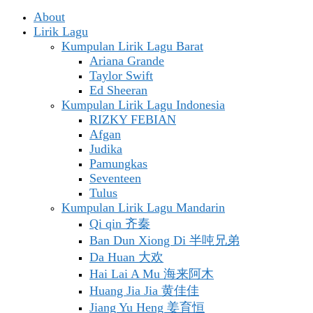
About
Lirik Lagu
Kumpulan Lirik Lagu Barat
Ariana Grande
Taylor Swift
Ed Sheeran
Kumpulan Lirik Lagu Indonesia
RIZKY FEBIAN
Afgan
Judika
Pamungkas
Seventeen
Tulus
Kumpulan Lirik Lagu Mandarin
Qi qin 齐秦
Ban Dun Xiong Di 半吨兄弟
Da Huan 大欢
Hai Lai A Mu 海来阿木
Huang Jia Jia 黄佳佳
Jiang Yu Heng 姜育恒