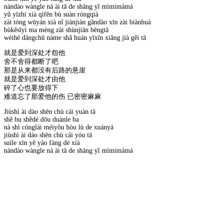
nándào wàngle nà ài tā de shāng yǐ mìmimámá
yǔ yīzhí xià qìfēn bù suàn róngqià
zài tóng wūyán xià nǐ jiànjiàn gǎndào xīn zài biànhuà
bùkěsīyì ma mèng zài shùnjiān bēngtā
wèihé dāngchū nàme shǎ huán yīxīn xiǎng jià gěi tā
就是爱到深处才怨他
舍不舍得都断了吧
那是从来都没有后路的悬崖
就是爱到深处才由他
碎了心也要放得下
难道忘了那爱他的伤 已密密麻麻
Jiùshì ài dào shēn chù cái yuàn tā
shě bu shědé dōu duànle ba
nà shì cónglái méiyǒu hòu lù de xuányá
jiùshì ài dào shēn chù cái yóu tā
suìle xīn yě yào fàng dé xià
nándào wàngle nà ài tā de shāng yǐ mìmimámá