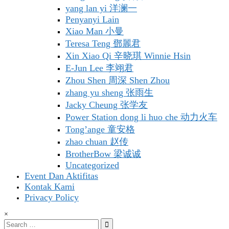
yang lan yi 洋澜一
Penyanyi Lain
Xiao Man 小曼
Teresa Teng 鄧麗君
Xin Xiao Qi 辛晓琪 Winnie Hsin
E-Jun Lee 李翊君
Zhou Shen 周深 Shen Zhou
zhang yu sheng 张雨生
Jacky Cheung 张学友
Power Station dong li huo che 动力火车
Tong’ange 童安格
zhao chuan 赵传
BrotherBow 梁诚诚
Uncategorized
Event Dan Aktifitas
Kontak Kami
Privacy Policy
×
Search