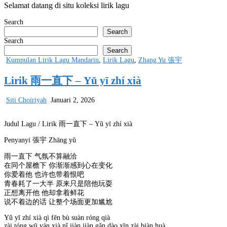
Selamat datang di situ koleksi lirik lagu
Search
Search
Search
Search
Posted
Kumpulan Lirik Lagu Mandarin
,
Lirik Lagu
,
Zhang Yu 張宇
in
Lirik 雨一直下 – Yǔ yī zhí xià
Siti Choiriyah
Januari 2, 2026
Judul Lagu / Lirik 雨一直下 – Yǔ yī zhí xià
Penyanyi 張宇 Zhāng yǔ
雨一直下 气氛不算融洽
在同个屋檐下 你渐渐感到心在变化
你爱着他 也许也带着恨吧
青春耗了一大半 原来只是陪他玩耍
正想离开他 他却拿着鲜花
说不着边的话 让整个场面更加尴尬
Yǔ yī zhí xià qì fēn bù suàn róng qià
zài tóng wū yán xià nǐ jiàn jiàn gǎn dào xīn zài biàn huà