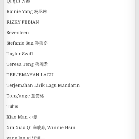
Qi qin 齐秦
Rainie Yang 杨丞琳
RIZKY FEBIAN
Seventeen
Stefanie Sun 孙燕姿
Taylor Swift
Teresa Teng 鄧麗君
TERJEMAHAN LAGU
Terjemahan Lirik Lagu Mandarin
Tong'ange 童安格
Tulus
Xiao Man 小曼
Xin Xiao Qi 辛晓琪 Winnie Hsin
yang lan yi 洋澜一