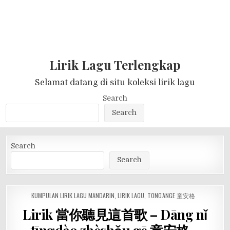
Lirik Lagu Terlengkap
Selamat datang di situ koleksi lirik lagu
Search
Search
Search
Search
POSTED
KUMPULAN LIRIK LAGU MANDARIN
,
LIRIK LAGU
,
TONG'ANGE 童安格
IN
Lirik 當你聽見這首歌 – Dāng nǐ