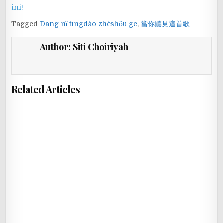
ini!
Tagged
Dāng nǐ tīngdào zhèshǒu gē
,
當你聽見這首歌
Author:
Siti Choiriyah
Related Articles