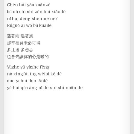
Chèn hái yǒu xuǎnzé
bù qù shì shì zěn huì xiǎodé
nǐ hái děng shénme ne?
Rúguǒ ài wǒ bù kuàilè
遇著雨 遇著風
那幸福竟未必可得
多迂迴 多忐忑
也會去讓你的心是暖的
Yùzhe yǔ yùzhe fēng
nà xìngfú jìng wèibì kě dé
duō yūhuí duō tǎntè
yě huì qù ràng nǐ de xīn shì nuǎn de