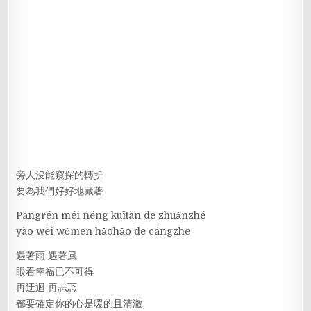
旁人沒能窺探的轉折
要為我們好好地藏著
Pángrén méi néng kuītàn de zhuǎnzhé
yào wèi wǒmen hǎohǎo de cángzhe
遇著雨 遇著風
眼看幸福已不可得
再迂迴 再忐忑
都要確定你的心是暖的且清澈