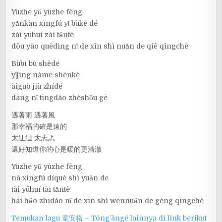
Yùzhe yǔ yùzhe fēng
yǎnkàn xìngfú yǐ bùkě dé
zài yūhuí zài tǎntè
dōu yào quèdìng nǐ de xīn shì nuǎn de qiě qīngchè
Bùbì bù shědé
yǐjīng nàme shēnkè
àiguò jiù zhídé
dāng nǐ tīngdào zhèshǒu gē
遇著雨 遇著風
那幸福的確是遠的
太迂迴 太忐忑
還好知道你的心是暖的更清澈
Yùzhe yǔ yùzhe fēng
nà xìngfú díquè shì yuǎn de
tài yūhuí tài tǎntè
hái hǎo zhīdào nǐ de xīn shì wēnnuǎn de gèng qīngchè
Temukan lagu 童安格 – Tóng’āngé lainnya di link berikut