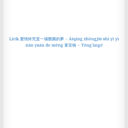
Lirik 愛情終究是一埸難圓的夢 – Àiqíng zhōngjiù shì yī yì
nán yuán de mèng 童安格 – Tóng’āngé