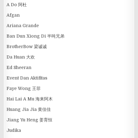
A Do 阿杜
Afgan
Ariana Grande
Ban Dun Xiong Di 半吨兄弟
BrotherBow 梁诚诚
Da Huan 大欢
Ed Sheeran
Event Dan Aktifitas
Faye Wong 王菲
Hai Lai A Mu 海来阿木
Huang Jia Jia 黄佳佳
Jiang Yu Heng 姜育恒
Judika