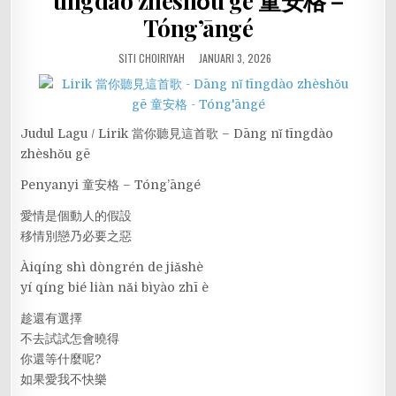
tīngdào zhèshǒu gē 童安格 –
Tóng’āngé
SITI CHOIRIYAH
JANUARI 3, 2026
Judul Lagu / Lirik 當你聽見這首歌 – Dāng nǐ tīngdào
zhèshǒu gē
Penyanyi 童安格 – Tóng’āngé
愛情是個動人的假設
移情別戀乃必要之惡
Àiqíng shì dòngrén de jiǎshè
yí qíng bié liàn nǎi bìyào zhī è
趁還有選擇
不去試試怎會曉得
你還等什麼呢?
如果愛我不快樂