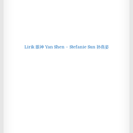
Lirik 眼神 Yan Shen – Stefanie Sun 孙燕姿