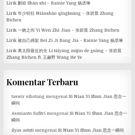
Lirik 刪拾 Shān shí – Rainie Yang 杨丞琳
Lirik 年少轻狂 Niánshào qīngkuáng – 张碧晨 Zhang
Bichen
Lirik 一吻之间 Yi Wen Zhi Jian – 张碧晨 Zhang Bichen
Lirik 被自己綁架 Bei Zi Ji Bang Jia – Rainie Yang 杨丞琳
Lirik 离太阳最近的光 Lí tàiyáng zuìjìn de guāng – 张碧晨
Zhang Bichen ft. 王赫野 Wang He Ye
Komentar Terbaru
taswir sihotang
mengenai
Si Nian Yi Shun Jian 思念一
瞬间
Asmianto Safitri
mengenai
Si Nian Yi Shun Jian 思念一
瞬间
ilyas astuti
mengenai
Si Nian Yi Shun Jian 思念一瞬间