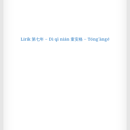
Lirik 第七年 – Dì qī nián 童安格 – Tóng’āngé