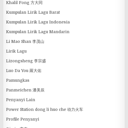
Khalil Fong 方大同
Kumpulan Lirik Lagu Barat
Kumpulan Lirik Lagu Indonesia
Kumpulan Lirik Lagu Mandarin
Li Mao Shan 李茂山
Lirik Lagu
Lizongsheng 李宗盛
Luo Da You 羅大佑
Pamungkas
Panmeichen 潘美辰
Penyanyi Lain
Power Station dong li huo che 动力火车
Profile Penyanyi