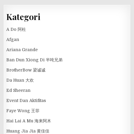
Kategori
A Do 阿杜
Afgan
Ariana Grande
Ban Dun Xiong Di 半吨兄弟
BrotherBow 梁诚诚
Da Huan 大欢
Ed Sheeran
Event Dan Aktifitas
Faye Wong 王菲
Hai Lai A Mu 海来阿木
Huang Jia Jia 黄佳佳