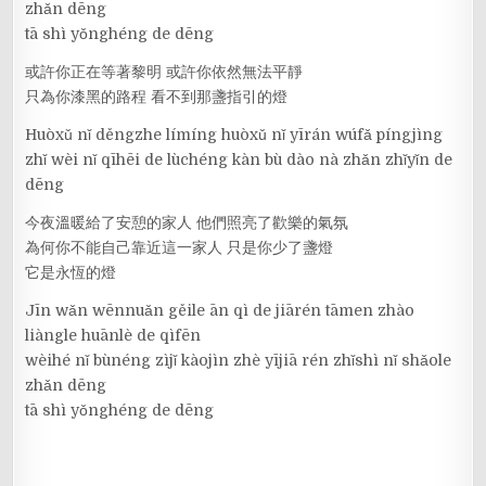
zhǎn dēng
tā shì yǒnghéng de dēng
或許你正在等著黎明 或許你依然無法平靜
只為你漆黑的路程 看不到那盞指引的燈
Huòxǔ nǐ děngzhe límíng huòxǔ nǐ yīrán wúfǎ píngjìng
zhǐ wèi nǐ qīhēi de lùchéng kàn bù dào nà zhǎn zhǐyǐn de
dēng
今夜溫暖給了安憩的家人 他們照亮了歡樂的氣氛
為何你不能自己靠近這一家人 只是你少了盞燈
它是永恆的燈
Jīn wǎn wēnnuǎn gěile ān qì de jiārén tāmen zhào
liàngle huānlè de qìfēn
wèihé nǐ bùnéng zìjǐ kàojìn zhè yījiā rén zhǐshì nǐ shǎole
zhǎn dēng
tā shì yǒnghéng de dēng