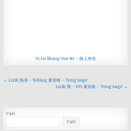
Yi Lu Shang You Ni 一路上有你
Navigasi
← Lirik 熱浪 – Rèlàng 童安格 – Tóng’āngé
pos
Lirik 飛 – Fēi 童安格 – Tóng’āngé →
Cari
Cari