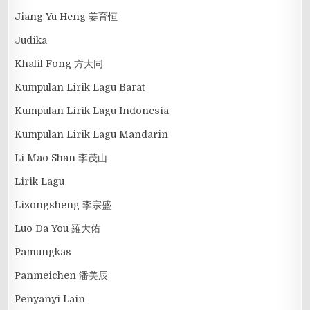
Jiang Yu Heng 姜育恒
Judika
Khalil Fong 方大同
Kumpulan Lirik Lagu Barat
Kumpulan Lirik Lagu Indonesia
Kumpulan Lirik Lagu Mandarin
Li Mao Shan 李茂山
Lirik Lagu
Lizongsheng 李宗盛
Luo Da You 羅大佑
Pamungkas
Panmeichen 潘美辰
Penyanyi Lain