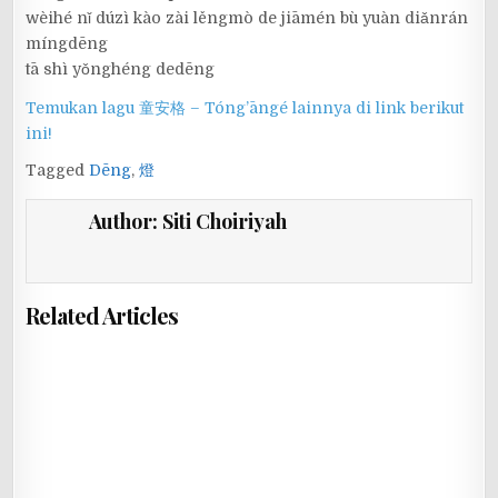
wèihé nǐ dúzì kào zài lěngmò de jiāmén bù yuàn diǎnrán
míngdēng
tā shì yǒnghéng dedēng
Temukan lagu 童安格 – Tóng’āngé lainnya di link berikut
ini!
Tagged
Dēng
,
燈
Author:
Siti Choiriyah
Related Articles