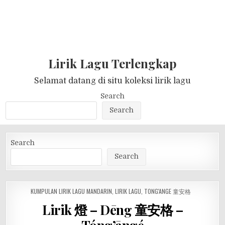
Lirik Lagu Terlengkap
Selamat datang di situ koleksi lirik lagu
Search
Search
Search
Search
POSTED
KUMPULAN LIRIK LAGU MANDARIN
,
LIRIK LAGU
,
TONG'ANGE 童安格
IN
Lirik 燈 – Dēng 童安格 –