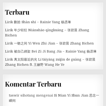
Terbaru
Lirik 刪拾 Shān shí – Rainie Yang 杨丞琳
Lirik 年少轻狂 Niánshào qīngkuáng – 张碧晨 Zhang
Bichen
Lirik 一吻之间 Yi Wen Zhi Jian – 张碧晨 Zhang Bichen
Lirik 被自己綁架 Bei Zi Ji Bang Jia – Rainie Yang 杨丞琳
Lirik 离太阳最近的光 Lí tàiyáng zuìjìn de guāng – 张碧晨
Zhang Bichen ft. 王赫野 Wang He Ye
Komentar Terbaru
taswir sihotang
mengenai
Si Nian Yi Shun Jian 思念一
瞬间