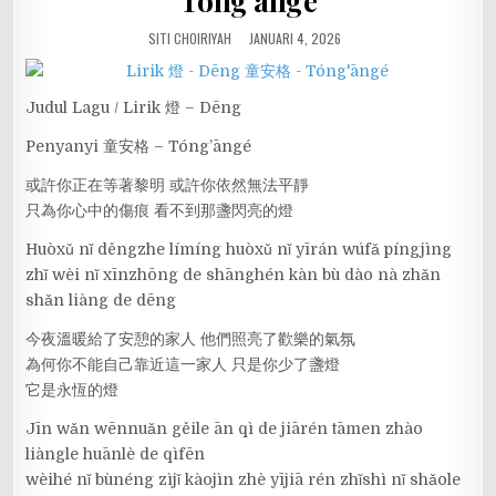
Tóng’āngé
SITI CHOIRIYAH
JANUARI 4, 2026
Judul Lagu / Lirik 燈 – Dēng
Penyanyi 童安格 – Tóng’āngé
或許你正在等著黎明 或許你依然無法平靜
只為你心中的傷痕 看不到那盞閃亮的燈
Huòxǔ nǐ děngzhe límíng huòxǔ nǐ yīrán wúfǎ píngjìng
zhǐ wèi nǐ xīnzhōng de shānghén kàn bù dào nà zhǎn
shǎn liàng de dēng
今夜溫暖給了安憩的家人 他們照亮了歡樂的氣氛
為何你不能自己靠近這一家人 只是你少了盞燈
它是永恆的燈
Jīn wǎn wēnnuǎn gěile ān qì de jiārén tāmen zhào
liàngle huānlè de qìfēn
wèihé nǐ bùnéng zìjǐ kàojìn zhè yījiā rén zhǐshì nǐ shǎole