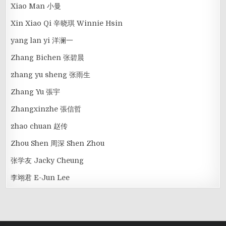
Xiao Man 小曼
Xin Xiao Qi 辛晓琪 Winnie Hsin
yang lan yi 洋澜一
Zhang Bichen 张碧晨
zhang yu sheng 张雨生
Zhang Yu 張宇
Zhangxinzhe 張信哲
zhao chuan 赵传
Zhou Shen 周深 Shen Zhou
张学友 Jacky Cheung
李翊君 E-Jun Lee