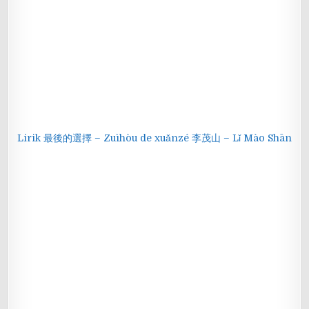
Lirik 最後的選擇 – Zuìhòu de xuǎnzé 李茂山 – Lǐ Mào Shān