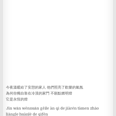
今夜溫暖給了安憩的家人 他們照亮了歡樂的氣氛
為何你獨自靠在冷漠的家門 不願點燃明燈
它是永恆的燈
Jīn wǎn wēnnuǎn gěile ān qì de jiārén tāmen zhào
liàngle huānlè de qìfēn