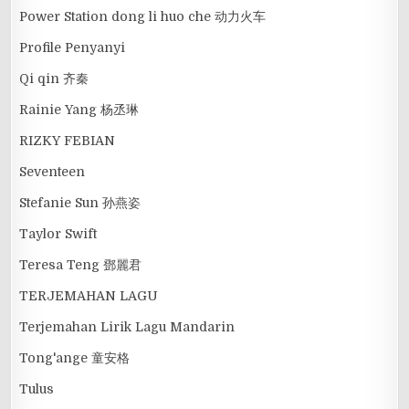
Power Station dong li huo che 动力火车
Profile Penyanyi
Qi qin 齐秦
Rainie Yang 杨丞琳
RIZKY FEBIAN
Seventeen
Stefanie Sun 孙燕姿
Taylor Swift
Teresa Teng 鄧麗君
TERJEMAHAN LAGU
Terjemahan Lirik Lagu Mandarin
Tong'ange 童安格
Tulus