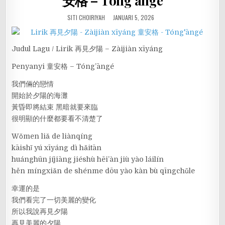
安格 – Tóng’āngé
SITI CHOIRIYAH
JANUARI 5, 2026
Judul Lagu / Lirik 再見夕陽 – Zàijiàn xīyáng
Penyanyi 童安格 – Tóng’āngé
我們倆的戀情
開始於夕陽的海灘
黃昏即將結束 黑暗就要來臨
很明顯的什麼都要看不清楚了
Wǒmen liǎ de liànqíng
kāishǐ yú xīyáng dì hǎitān
huánghūn jíjiāng jiéshù hēi’àn jiù yào láilín
hěn míngxiǎn de shénme dōu yào kàn bù qīngchǔle
幸運的是
我們看完了一切美麗的變化
所以我說再見夕陽
再見美麗的夕陽