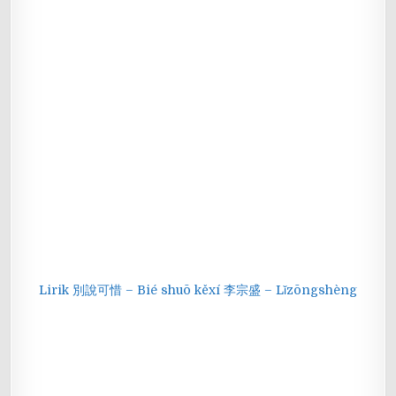
Lirik 別說可惜 – Bié shuō kěxí 李宗盛 – Lǐzōngshèng