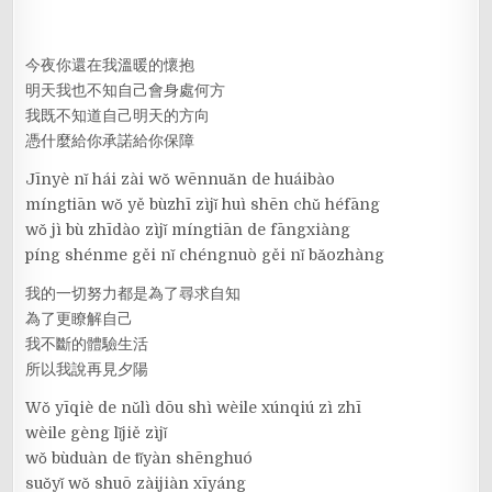
今夜你還在我溫暖的懷抱
明天我也不知自己會身處何方
我既不知道自己明天的方向
憑什麼給你承諾給你保障
Jīnyè nǐ hái zài wǒ wēnnuǎn de huáibào
míngtiān wǒ yě bùzhī zìjǐ huì shēn chǔ héfāng
wǒ jì bù zhīdào zìjǐ míngtiān de fāngxiàng
píng shénme gěi nǐ chéngnuò gěi nǐ bǎozhàng
我的一切努力都是為了尋求自知
為了更瞭解自己
我不斷的體驗生活
所以我說再見夕陽
Wǒ yīqiè de nǔlì dōu shì wèile xúnqiú zì zhī
wèile gèng lǐjiě zìjǐ
wǒ bùduàn de tǐyàn shēnghuó
suǒyǐ wǒ shuō zàijiàn xīyáng