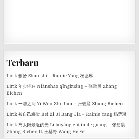
Terbaru
Lirik 刪拾 Shān shí – Rainie Yang 杨丞琳
Lirik 年少轻狂 Niánshào qīngkuáng – 张碧晨 Zhang
Bichen
Lirik 一吻之间 Yi Wen Zhi Jian – 张碧晨 Zhang Bichen
Lirik 被自己綁架 Bei Zi Ji Bang Jia – Rainie Yang 杨丞琳
Lirik 离太阳最近的光 Lí tàiyáng zuìjìn de guāng – 张碧晨
Zhang Bichen ft. 王赫野 Wang He Ye