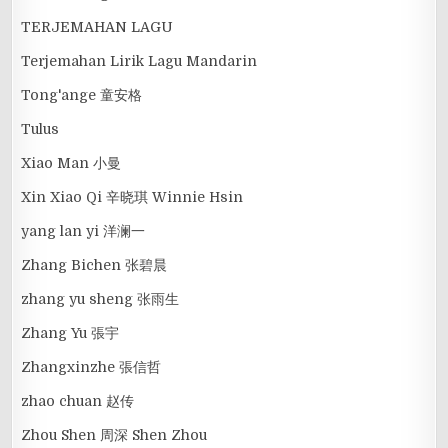
TERJEMAHAN LAGU
Terjemahan Lirik Lagu Mandarin
Tong'ange 童安格
Tulus
Xiao Man 小曼
Xin Xiao Qi 辛晓琪 Winnie Hsin
yang lan yi 洋澜一
Zhang Bichen 张碧晨
zhang yu sheng 张雨生
Zhang Yu 張宇
Zhangxinzhe 張信哲
zhao chuan 赵传
Zhou Shen 周深 Shen Zhou