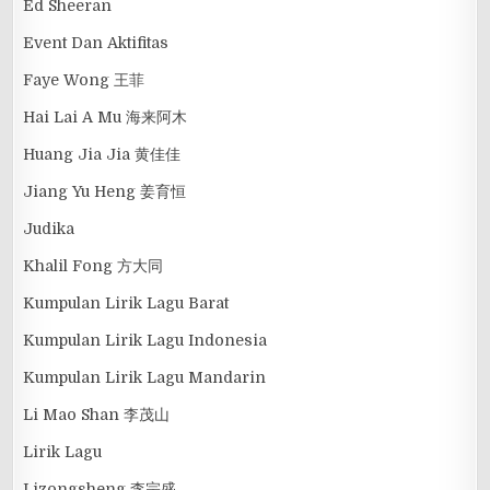
Ed Sheeran
Event Dan Aktifitas
Faye Wong 王菲
Hai Lai A Mu 海来阿木
Huang Jia Jia 黄佳佳
Jiang Yu Heng 姜育恒
Judika
Khalil Fong 方大同
Kumpulan Lirik Lagu Barat
Kumpulan Lirik Lagu Indonesia
Kumpulan Lirik Lagu Mandarin
Li Mao Shan 李茂山
Lirik Lagu
Lizongsheng 李宗盛