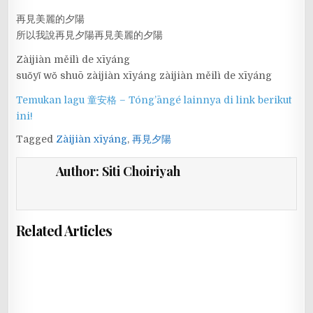
再見美麗的夕陽
所以我說再見夕陽再見美麗的夕陽
Zàijiàn měilì de xīyáng
suǒyǐ wǒ shuō zàijiàn xīyáng zàijiàn měilì de xīyáng
Temukan lagu 童安格 – Tóng’āngé lainnya di link berikut
ini!
Tagged
Zàijiàn xīyáng
,
再見夕陽
Author:
Siti Choiriyah
Related Articles