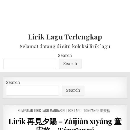
Lirik Lagu Terlengkap
Selamat datang di situ koleksi lirik lagu
Search
Search
Search
Search
POSTED
KUMPULAN LIRIK LAGU MANDARIN
,
LIRIK LAGU
,
TONG'ANGE 童安格
IN
Lirik 再見夕陽 – Zàijiàn xīyáng 童