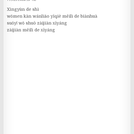
Xìngyùn de shì
wǒmen kàn wánliǎo yīqiè měilì de biànhuà
suǒyǐ wǒ shuō zàijiàn xīyáng
zàijiàn měilì de xīyáng