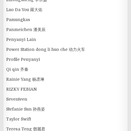
Luo Da You 羅大佑
Pamungkas
Panmeichen 潘美辰
Penyanyi Lain
Power Station dong li huo che 动力火车
Profile Penyanyi
Qi qin 齐秦
Rainie Yang 杨丞琳
RIZKY FEBIAN
Seventeen
Stefanie Sun 孙燕姿
Taylor Swift
Teresa Teng 鄧麗君