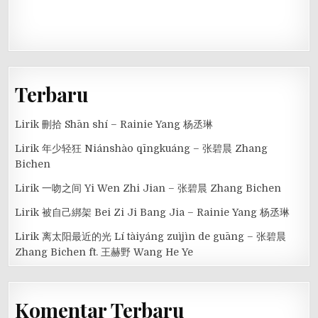
Terbaru
Lirik 刪拾 Shān shí – Rainie Yang 杨丞琳
Lirik 年少轻狂 Niánshào qīngkuáng – 张碧晨 Zhang
Bichen
Lirik 一吻之间 Yi Wen Zhi Jian – 张碧晨 Zhang Bichen
Lirik 被自己綁架 Bei Zi Ji Bang Jia – Rainie Yang 杨丞琳
Lirik 离太阳最近的光 Lí tàiyáng zuìjìn de guāng – 张碧晨
Zhang Bichen ft. 王赫野 Wang He Ye
Komentar Terbaru