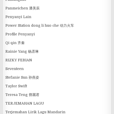
Panmeichen 潘美辰
Penyanyi Lain
Power Station dong li huo che 动力火车
Profile Penyanyi
Qi qin 齐秦
Rainie Yang 杨丞琳
RIZKY FEBIAN
Seventeen
Stefanie Sun 孙燕姿
Taylor Swift
Teresa Teng 鄧麗君
TERJEMAHAN LAGU
Terjemahan Lirik Lagu Mandarin