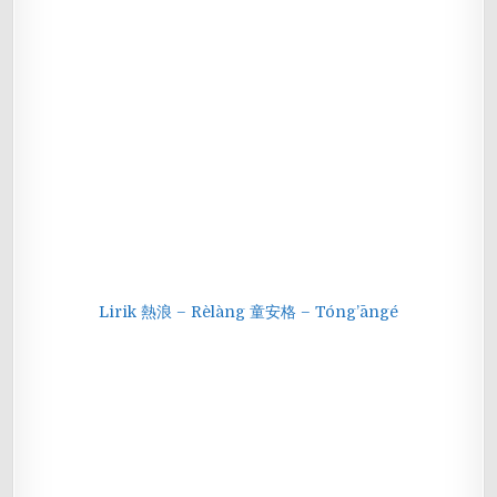
Lirik 熱浪 – Rèlàng 童安格 – Tóng’āngé