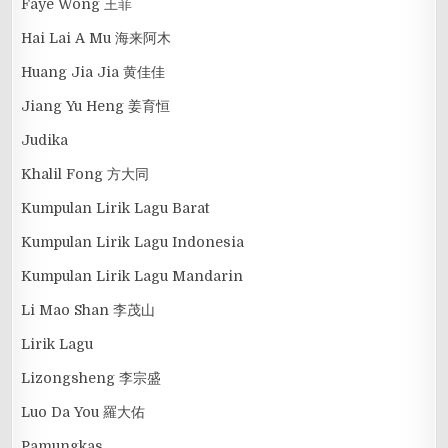
Faye Wong 王菲
Hai Lai A Mu 海来阿木
Huang Jia Jia 黄佳佳
Jiang Yu Heng 姜育恒
Judika
Khalil Fong 方大同
Kumpulan Lirik Lagu Barat
Kumpulan Lirik Lagu Indonesia
Kumpulan Lirik Lagu Mandarin
Li Mao Shan 李茂山
Lirik Lagu
Lizongsheng 李宗盛
Luo Da You 羅大佑
Pamungkas