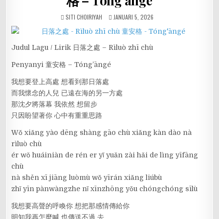
格 – Tóng’āngé
SITI CHOIRIYAH
JANUARI 5, 2026
Judul Lagu / Lirik 日落之處 – Rìluò zhī chù
Penyanyi 童安格 – Tóng’āngé
我想要登上高處 想看到那日落處
而我懷念的人兒 已遠在海的另一方處
那沈夕將落幕 我依然 想留步
只因盼望著你 心中有重重思路
Wǒ xiǎng yào dēng shàng gāo chù xiǎng kàn dào nà
rìluò chù
ér wǒ huáiniàn de rén er yǐ yuǎn zài hǎi de lìng yīfāng
chù
nà shěn xī jiāng luòmù wǒ yīrán xiǎng liúbù
zhǐ yīn pànwàngzhe nǐ xīnzhōng yǒu chóngchóng sīlù
我想要高聲的呼喚你 想把那感情傳給你
明知我再怎麼喊 也傳送不過 去