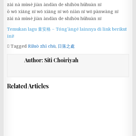
zài nà mùsè jiàn àndàn de shíhòu hūhuàn nǐ
ō wǒ xiǎng nǐ wǒ xiǎng nǐ wǒ niàn nǐ wǒ pànwàng nǐ
zài nà mùsè jiàn àndàn de shíhòu hūhuàn nǐ
Temukan lagu 童安格 – Tóng’āngé lainnya di link berikut
ini!
Tagged
Rìluò zhī chù
,
日落之處
Author:
Siti Choiriyah
Related Articles