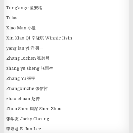
Tong'ange 童安格
Tulus
Xiao Man 小曼
Xin Xiao Qi 辛晓琪 Winnie Hsin
yang lan yi 洋澜一
Zhang Bichen 张碧晨
zhang yu sheng 张雨生
Zhang Yu 張宇
Zhangxinzhe 張信哲
zhao chuan 赵传
Zhou Shen 周深 Shen Zhou
张学友 Jacky Cheung
李翊君 E-Jun Lee