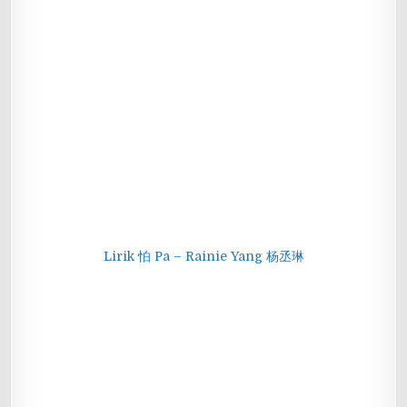
Lirik 怕 Pa – Rainie Yang 杨丞琳