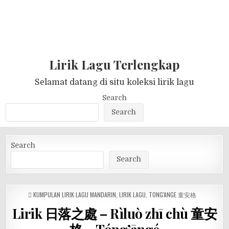
Lirik Lagu Terlengkap
Selamat datang di situ koleksi lirik lagu
Search
Search
Search
Search
POSTED
KUMPULAN LIRIK LAGU MANDARIN
,
LIRIK LAGU
,
TONG'ANGE 童安格
IN
Lirik 日落之處 – Rìluò zhī chù 童安