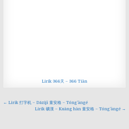
Lirik 366天 – 366 Tiān
Navigasi
← Lirik 打字机 – Dǎzìjī 童安格 – Tóng’āngé
pos
Lirik 礦漢 – Kuàng hàn 童安格 – Tóng’āngé →