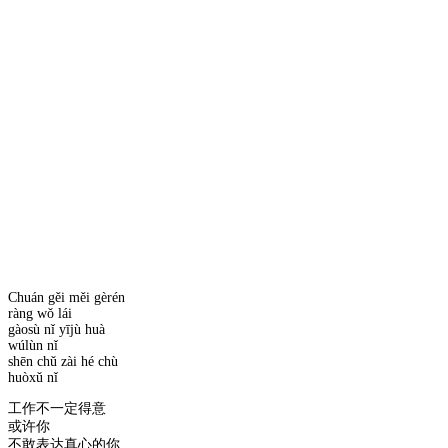
Chuán gěi měi gèrén
ràng wǒ lái
gàosù nǐ yījù huà
wúlùn nǐ
shēn chǔ zài hé chù
huòxǔ nǐ
工作不一定得意
或许你
不敢表达真心的你