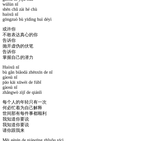
wúlùn nǐ
shēn chǔ zài hé chù
huòxǔ nǐ
gōngzuò bù yīdìng huì déyì
或许你
不敢表达真心的你
告诉你
抛开虚伪的伏笔
告诉你
掌握自己的潜力
Huòxǔ nǐ
bù gǎn biǎodá zhēnxīn de nǐ
gàosù nǐ
pāo kāi xūwèi de fúbǐ
gàosù nǐ
zhǎngwò zìjǐ de qiánlì
每个人的年轻只有一次
何必忙着为自己解释
世间那有每件事都顺利
我知道你要说
我知道你要说
请你跟我来
Měi gèrén de niánqīng zhǐyǒu yīcì