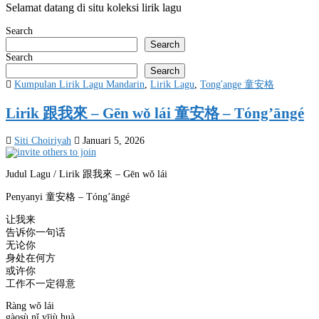
Selamat datang di situ koleksi lirik lagu
Search
Search
Search
Search
Posted
Kumpulan Lirik Lagu Mandarin
,
Lirik Lagu
,
Tong'ange 童安格
in
Lirik 跟我來 – Gēn wǒ lái 童安格 – Tóng’āngé
Siti Choiriyah
Januari 5, 2026
Judul Lagu / Lirik 跟我來 – Gēn wǒ lái
Penyanyi 童安格 – Tóng’āngé
让我来
告诉你一句话
无论你
身处在何方
或许你
工作不一定得意
Ràng wǒ lái
gàosù nǐ yījù huà