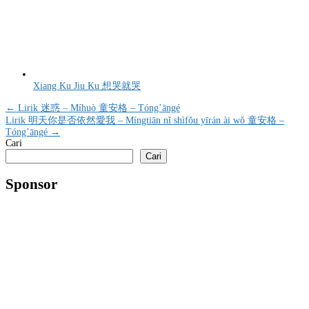
Xiang Ku Jiu Ku 想哭就哭
Navigasi
← Lirik 迷惑 – Míhuò 童安格 – Tóng’āngé
Lirik 明天你是否依然愛我 – Míngtiān nǐ shìfǒu yīrán ài wǒ 童安格 –
pos
Tóng’āngé →
Cari
Cari
Sponsor