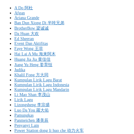
A Do 阿杜
Afgan
Ariana Grande
Ban Dun Xiong Di 半吨兄弟
BrotherBow 梁诚诚
Da Huan 大欢
Ed Sheeran
Event Dan Aktifitas
Faye Wong 王菲
Hai Lai A Mu 海来阿木
Huang Jia Jia 黄佳佳
Jiang Yu Heng 姜育恒
Judika
Khalil Fong 方大同
Kumpulan Lirik Lagu Barat
Kumpulan Lirik Lagu Indonesia
Kumpulan Lirik Lagu Mandarin
Li Mao Shan 李茂山
Lirik Lagu
Lizongsheng 李宗盛
Luo Da You 羅大佑
Pamungkas
Panmeichen 潘美辰
Penyanyi Lain
Power Station dong li huo che 动力火车