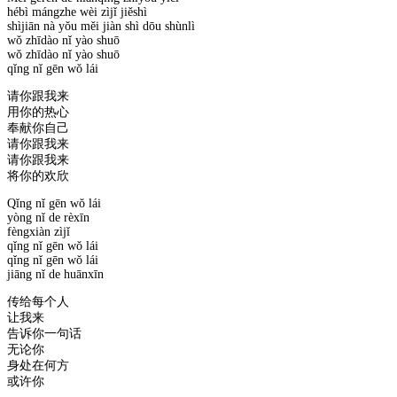
hébì mángzhe wèi zìjǐ jiěshì
shìjiān nà yǒu měi jiàn shì dōu shùnlì
wǒ zhīdào nǐ yào shuō
wǒ zhīdào nǐ yào shuō
qǐng nǐ gēn wǒ lái
请你跟我来
用你的热心
奉献你自己
请你跟我来
请你跟我来
将你的欢欣
Qǐng nǐ gēn wǒ lái
yòng nǐ de rèxīn
fèngxiàn zìjǐ
qǐng nǐ gēn wǒ lái
qǐng nǐ gēn wǒ lái
jiāng nǐ de huānxīn
传给每个人
让我来
告诉你一句话
无论你
身处在何方
或许你