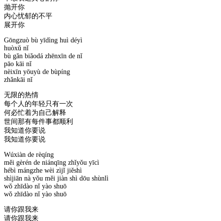
抛开你
内心忧郁的不平
展开你
Gōngzuò bù yīdìng huì déyì
huòxǔ nǐ
bù gǎn biǎodá zhēnxīn de nǐ
pāo kāi nǐ
nèixīn yōuyù de bùpíng
zhǎnkāi nǐ
无限的热情
每个人的年轻只有一次
何必忙着为自己解释
世间那有每件事都顺利
我知道你要说
我知道你要说
Wúxiàn de rèqíng
měi gèrén de niánqīng zhǐyǒu yīcì
hébì mángzhe wèi zìjǐ jiěshì
shìjiān nà yǒu měi jiàn shì dōu shùnlì
wǒ zhīdào nǐ yào shuō
wǒ zhīdào nǐ yào shuō
请你跟我来
请你跟我来