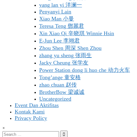
yang lan yi 洋澜一
Penyanyi Lain
Xiao Man 小曼
Teresa Teng 鄧麗君
Xin Xiao Qi 辛晓琪 Winnie Hsin
E-Jun Lee 李翊君
Zhou Shen 周深 Shen Zhou
zhang yu sheng 张雨生
Jacky Cheung 张学友
Power Station dong li huo che 动力火车
Tong’ange 童安格
zhao chuan 赵传
BrotherBow 梁诚诚
Uncategorized
Event Dan Aktifitas
Kontak Kami
Privacy Policy
×
Search