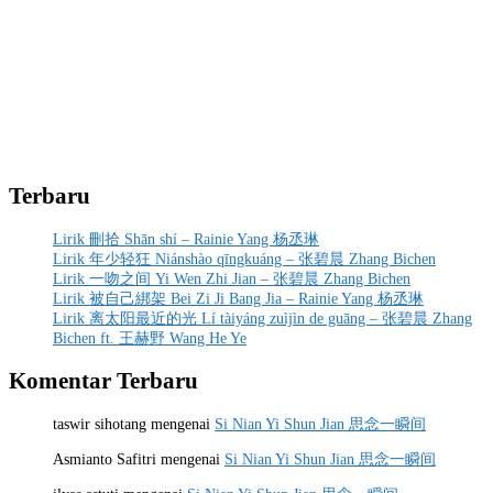
Terbaru
Lirik 刪拾 Shān shí – Rainie Yang 杨丞琳
Lirik 年少轻狂 Niánshào qīngkuáng – 张碧晨 Zhang Bichen
Lirik 一吻之间 Yi Wen Zhi Jian – 张碧晨 Zhang Bichen
Lirik 被自己綁架 Bei Zi Ji Bang Jia – Rainie Yang 杨丞琳
Lirik 离太阳最近的光 Lí tàiyáng zuìjìn de guāng – 张碧晨 Zhang
Bichen ft. 王赫野 Wang He Ye
Komentar Terbaru
taswir sihotang
mengenai
Si Nian Yi Shun Jian 思念一瞬间
Asmianto Safitri
mengenai
Si Nian Yi Shun Jian 思念一瞬间