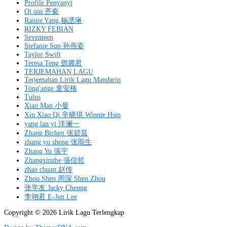
Profile Penyanyi
Qi qin 齐秦
Rainie Yang 杨丞琳
RIZKY FEBIAN
Seventeen
Stefanie Sun 孙燕姿
Taylor Swift
Teresa Teng 鄧麗君
TERJEMAHAN LAGU
Terjemahan Lirik Lagu Mandarin
Tong'ange 童安格
Tulus
Xiao Man 小曼
Xin Xiao Qi 辛晓琪 Winnie Hsin
yang lan yi 洋澜一
Zhang Bichen 张碧晨
zhang yu sheng 张雨生
Zhang Yu 張宇
Zhangxinzhe 張信哲
zhao chuan 赵传
Zhou Shen 周深 Shen Zhou
张学友 Jacky Cheung
李翊君 E-Jun Lee
Copyright © 2026 Lirik Lagu Terlengkap