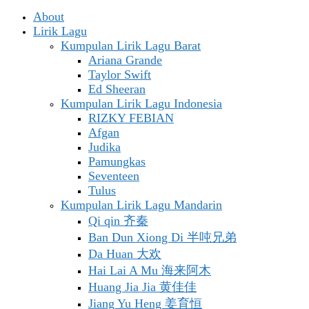
About
Lirik Lagu
Kumpulan Lirik Lagu Barat
Ariana Grande
Taylor Swift
Ed Sheeran
Kumpulan Lirik Lagu Indonesia
RIZKY FEBIAN
Afgan
Judika
Pamungkas
Seventeen
Tulus
Kumpulan Lirik Lagu Mandarin
Qi qin 齐秦
Ban Dun Xiong Di 半吨兄弟
Da Huan 大欢
Hai Lai A Mu 海来阿木
Huang Jia Jia 黄佳佳
Jiang Yu Heng 姜育恒