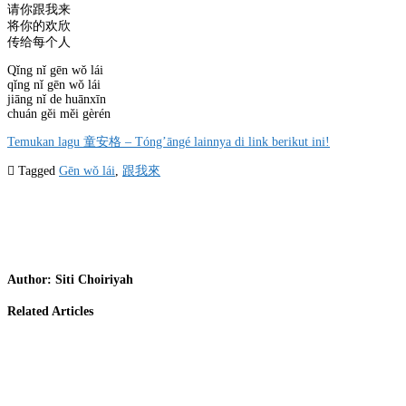
请你跟我来
将你的欢欣
传给每个人
Qǐng nǐ gēn wǒ lái
qǐng nǐ gēn wǒ lái
jiāng nǐ de huānxīn
chuán gěi měi gèrén
Temukan lagu 童安格 – Tóng’āngé lainnya di link berikut ini!
Tagged
Gēn wǒ lái
,
跟我來
Author:
Siti Choiriyah
Related Articles