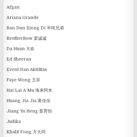
Afgan
Ariana Grande
Ban Dun Xiong Di 半吨兄弟
BrotherBow 梁诚诚
Da Huan 大欢
Ed Sheeran
Event Dan Aktifitas
Faye Wong 王菲
Hai Lai A Mu 海来阿木
Huang Jia Jia 黄佳佳
Jiang Yu Heng 姜育恒
Judika
Khalil Fong 方大同