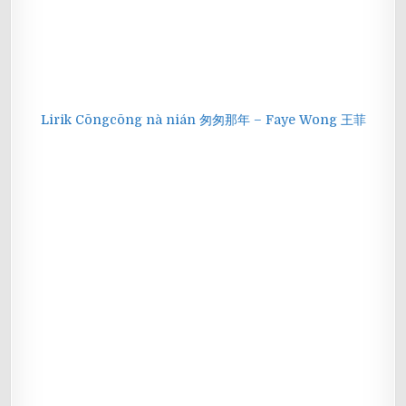
Lirik Cōngcōng nà nián 匆匆那年 – Faye Wong 王菲