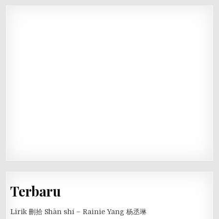
Terbaru
Lirik 刪拾 Shān shí – Rainie Yang 杨丞琳