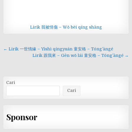
Lirik 我被情傷 – Wǒ bèi qíng shāng
Navigasi
← Lirik 一世情緣 – Yīshì qíngyuán 童安格 – Tóng’āngé
pos
Lirik 跟我來 – Gēn wǒ lái 童安格 – Tóng’āngé →
Cari
Cari
Sponsor