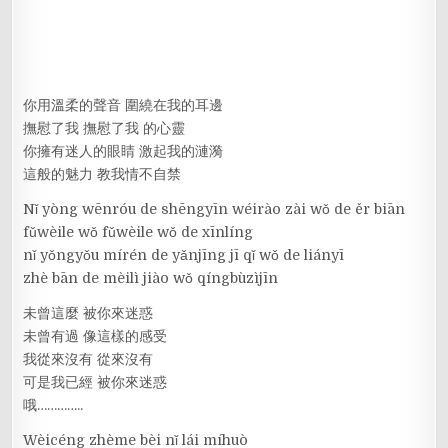
你用溫柔的聲音 圍繞在我的耳邊
撫慰了我 撫慰了我 的心靈
你擁有迷人的眼睛 激起我的漣漪
這般的魅力 教我情不自禁
Nǐ yòng wēnróu de shēngyīn wéirào zài wǒ de ěr biān
fǔwèile wǒ fǔwèile wǒ de xīnlíng
nǐ yǒngyǒu mírén de yǎnjīng jī qǐ wǒ de liányī
zhè bān de mèilì jiào wǒ qíngbùzìjīn
未曾這麼 被你來迷惑
未曾有過 像這樣的感受
我從來沒有 從來沒有
可是我已經 被你來迷惑
哦…………..
Wèicéng zhème bèi nǐ lái míhuò