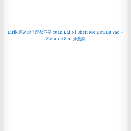
Lirik 原來你什麼都不要 Yuan Lai Ni Shen Me Dou Bu Yao –
Stefanie Sun 孙燕姿