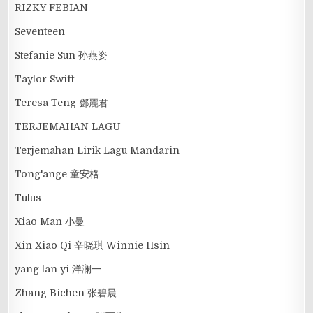
RIZKY FEBIAN
Seventeen
Stefanie Sun 孙燕姿
Taylor Swift
Teresa Teng 鄧麗君
TERJEMAHAN LAGU
Terjemahan Lirik Lagu Mandarin
Tong'ange 童安格
Tulus
Xiao Man 小曼
Xin Xiao Qi 辛晓琪 Winnie Hsin
yang lan yi 洋澜一
Zhang Bichen 张碧晨