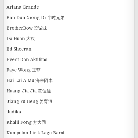
Ariana Grande
Ban Dun Xiong Di 半吨兄弟
BrotherBow 梁诚诚
Da Huan 大欢
Ed Sheeran
Event Dan Aktifitas
Faye Wong 王菲
Hai Lai A Mu 海来阿木
Huang Jia Jia 黄佳佳
Jiang Yu Heng 姜育恒
Judika
Khalil Fong 方大同
Kumpulan Lirik Lagu Barat