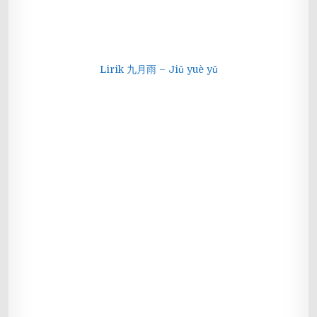
Lirik 九月雨 – Jiǔ yuè yǔ