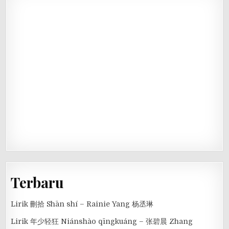
Terbaru
Lirik 刪拾 Shān shí – Rainie Yang 杨丞琳
Lirik 年少轻狂 Niánshào qīngkuáng – 张碧晨 Zhang