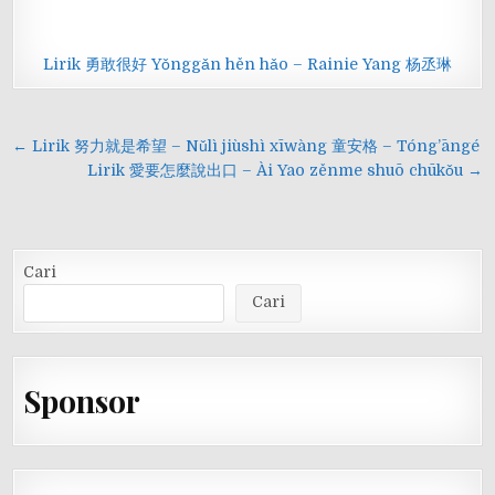
Lirik 勇敢很好 Yǒnggǎn hěn hǎo – Rainie Yang 杨丞琳
Navigasi
← Lirik 努力就是希望 – Nǔlì jiùshì xīwàng 童安格 – Tóng’āngé
pos
Lirik 愛要怎麼說出口 – Ài Yao zěnme shuō chūkǒu →
Cari
Cari
Sponsor