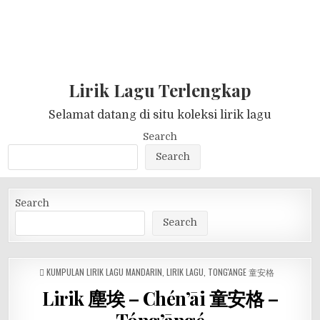
Lirik Lagu Terlengkap
Selamat datang di situ koleksi lirik lagu
Search
Search
Search
Search
POSTED
KUMPULAN LIRIK LAGU MANDARIN
,
LIRIK LAGU
,
TONG'ANGE 童安格
IN
Lirik 塵埃 – Chén’āi 童安格 –