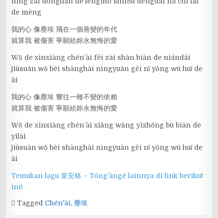
níng zài dōngtiān de lěngmò shìfǒu děngdài nà chí lái
de mèng
我的心 像塵埃 飛在一個善變的年代
就算我 被傷害 寧願給妳永無悔的愛
Wǒ de xīnxiàng chén’āi fēi zài shàn biàn de niándài
jiùsuàn wǒ bèi shānghài nìngyuàn gěi nǐ yǒng wú huǐ de
ài
我的心 像塵埃 響往一種不變的依賴
就算我 被傷害 寧願給妳永無悔的愛
Wǒ de xīnxiàng chén’āi xiǎng wǎng yīzhǒng bù biàn de
yīlài
jiùsuàn wǒ bèi shānghài nìngyuàn gěi nǐ yǒng wú huǐ de
ài
Temukan lagu 童安格 – Tóng’āngé lainnya di link berikut
ini!
Tagged
Chén'āi
,
塵埃