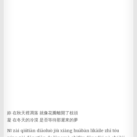
妳 在秋天裡凋落 就像花瓣離開了枝頭
凝 在冬天的冷漠 是否等待那遲來的夢
Nǐ zài qiūtiān diāoluò jiù xiàng huābàn líkāile zhī tóu