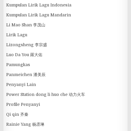
Kumpulan Lirik Lagu Indonesia
Kumpulan Lirik Lagu Mandarin
Li Mao Shan 李茂山
Lirik Lagu
Lizongsheng 李宗盛
Luo Da You 羅大佑
Pamungkas
Panmeichen 潘美辰
Penyanyi Lain
Power Station dong li huo che 动力火车
Profile Penyanyi
Qi qin 齐秦
Rainie Yang 杨丞琳