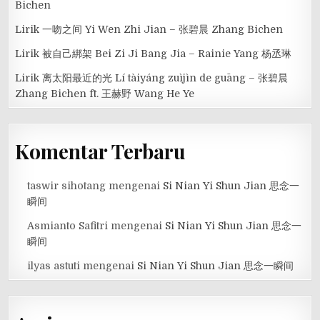
Bichen
Lirik 一吻之间 Yi Wen Zhi Jian – 张碧晨 Zhang Bichen
Lirik 被自己綁架 Bei Zi Ji Bang Jia – Rainie Yang 杨丞琳
Lirik 离太阳最近的光 Lí tàiyáng zuìjìn de guāng – 张碧晨
Zhang Bichen ft. 王赫野 Wang He Ye
Komentar Terbaru
taswir sihotang
mengenai
Si Nian Yi Shun Jian 思念一
瞬间
Asmianto Safitri
mengenai
Si Nian Yi Shun Jian 思念一
瞬间
ilyas astuti
mengenai
Si Nian Yi Shun Jian 思念一瞬间