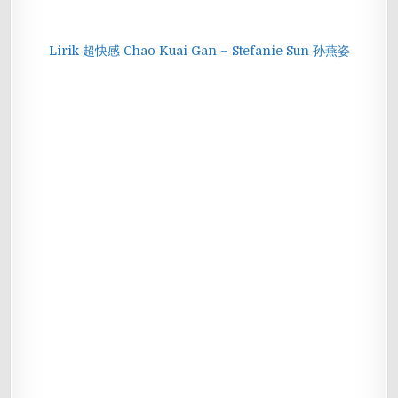
Lirik 超快感 Chao Kuai Gan – Stefanie Sun 孙燕姿