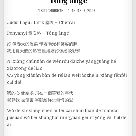
Tóng’āngé
SITI CHOIRIYAH
JANUARI 6, 2026
Judul Lagu / Lirik 塵埃 – Chén’āi
Penyanyi 童安格 – Tóng’āngé
妳 像春天的溫柔 帶著陽光和笑容的臉
我用夏天般的熱戀 圍繞著妳像紛飛彩蝶
Nǐ xiàng chūntiān de wēnróu dàizhe yángguāng hé
xiàoróng de liǎn
wǒ yòng xiàtiān bān de rèliàn wéiràozhe nǐ xiàng fēnfēi
cǎi dié
我的心 像塵埃 飛在一個善變的年代
就算我 被傷害 寧願給妳永無悔的愛
Wǒ de xīnxiàng chén’āi fēi zài shàn biàn de niándài
jiùsuàn wǒ bèi shānghài nìngyuàn gěi nǐ yǒng wú huǐ de
ài