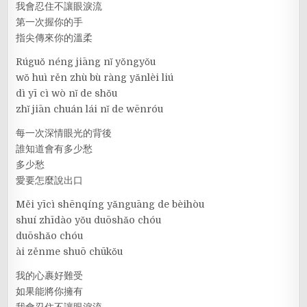
我會忍住不讓眼淚流
第一次握你的手
指尖傳來你的溫柔
Rúguǒ néng jiāng nǐ yǒngyǒu
wǒ huì rěn zhù bù ràng yǎnlèi liú
dì yī cì wò nǐ de shǒu
zhǐ jiān chuán lái nǐ de wēnróu
每一次深情眼光的背後
誰知道會有多少愁
多少愁
愛要怎麼說出口
Měi yīcì shēnqíng yǎnguāng de bèihòu
shuí zhīdào yǒu duōshǎo chóu
duōshǎo chóu
ài zěnme shuō chūkǒu
我的心裹好難受
如果能將你擁有
我會忍住不讓眼淚流