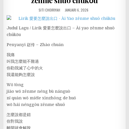
zěnme shuō chūkǒu
SITI CHOIRIYAH
JANUARI 6, 2026
Judul Lagu / Lirik 愛要怎麼說出口 – Ài yao zěnme shuō
chūkǒu
Penyanyi 赵传 – Zhào chuán
我痛
叫我怎麼能不難過
你勸我滅了心中的火
我還能夠怎麼說
Wǒ tòng
jiào wǒ zěnme néng bù nánguò
nǐ quàn wǒ mièle xīnzhōng de huǒ
wǒ hái nénggòu zěnme shuō
怎麼說都是錯
你對我說
離開就會解脫