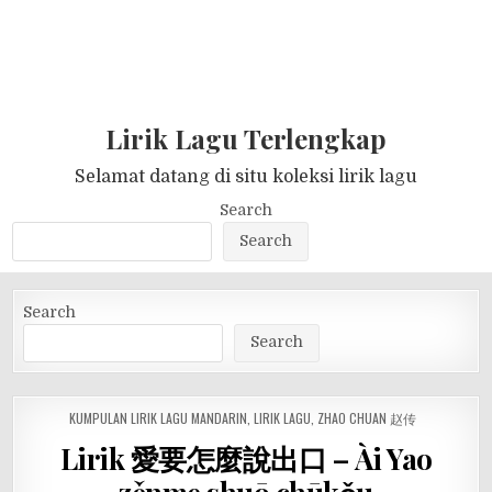
Lirik Lagu Terlengkap
Selamat datang di situ koleksi lirik lagu
Search
Search
Search
Search
POSTED
KUMPULAN LIRIK LAGU MANDARIN
,
LIRIK LAGU
,
ZHAO CHUAN 赵传
IN
Lirik 愛要怎麼說出口 – Ài Yao