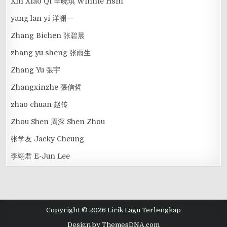
Xin Xiao Qi 辛晓琪 Winnie Hsin
yang lan yi 洋澜一
Zhang Bichen 张碧晨
zhang yu sheng 张雨生
Zhang Yu 張宇
Zhangxinzhe 張信哲
zhao chuan 赵传
Zhou Shen 周深 Shen Zhou
张学友 Jacky Cheung
李翊君 E-Jun Lee
Copyright © 2026 Lirik Lagu Terlengkap
Design by ThemesDNA.com