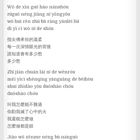
Wǒ de xīn guǒ hǎo nánshòu
rúguǒ néng jiāng nǐ yǒngyǒu
wǒ huì rěn zhù bù ràng yǎnlèi liú
dì yī cì wò nǐ de shǒu
指尖傳來你的溫柔
每一次深情眼光的背後
誰知道會有多少愁
多少愁
Zhǐ jiān chuán lái nǐ de wēnróu
měi yīcì shēnqíng yǎnguāng de bèihòu
shuí zhīdào yǒu duōshǎo chóu
duōshǎo chóu
叫我怎麼能不難過
你勸我滅了心中的火
我還能怎麼做
怎麼做都是錯
Jiào wǒ zěnme néng bù nánguò