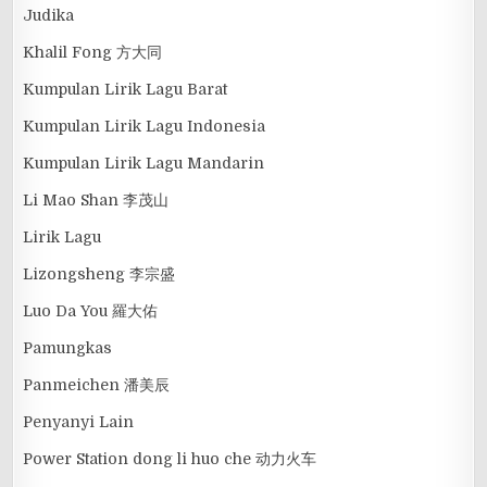
Judika
Khalil Fong 方大同
Kumpulan Lirik Lagu Barat
Kumpulan Lirik Lagu Indonesia
Kumpulan Lirik Lagu Mandarin
Li Mao Shan 李茂山
Lirik Lagu
Lizongsheng 李宗盛
Luo Da You 羅大佑
Pamungkas
Panmeichen 潘美辰
Penyanyi Lain
Power Station dong li huo che 动力火车