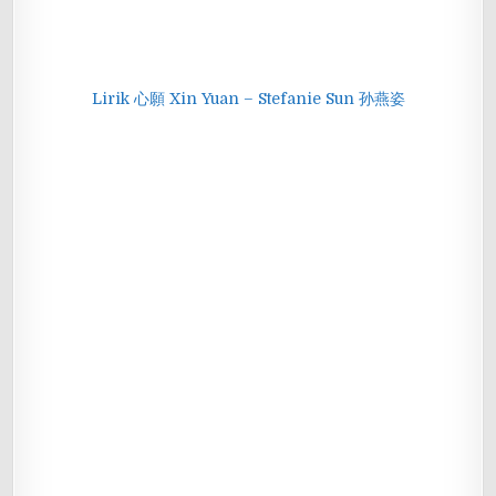
Lirik 心願 Xin Yuan – Stefanie Sun 孙燕姿