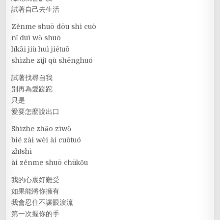
試著自己去生活
Zěnme shuō dōu shì cuò
nǐ duì wǒ shuō
líkāi jiù huì jiětuō
shìzhe zìjǐ qù shēnghuó
試著找尋自我
別再為愛蹉跎
只是
愛要怎麼說出口
Shìzhe zhǎo zìwǒ
bié zài wèi ài cuōtuó
zhǐshì
ài zěnme shuō chūkǒu
我的心裹好難受
如果能將你擁有
我會忍住不讓眼淚流
第一次握你的手