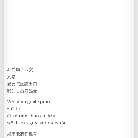
我受夠了寂寞
只是
愛要怎麼說出口
我的心裹好難受
Wǒ shòu gòule jìmò
zhǐshì
ài zěnme shuō chūkǒu
wǒ de xīn guǒ hǎo nánshòu
如果能將你擁有