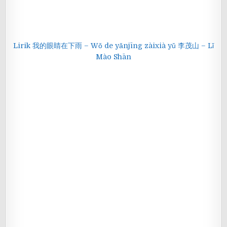
Lirik 我的眼睛在下雨 – Wǒ de yǎnjīng zàixià yǔ 李茂山 – Lǐ
Mào Shān