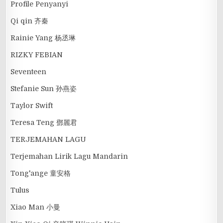
Profile Penyanyi
Qi qin 齐秦
Rainie Yang 杨丞琳
RIZKY FEBIAN
Seventeen
Stefanie Sun 孙燕姿
Taylor Swift
Teresa Teng 鄧麗君
TERJEMAHAN LAGU
Terjemahan Lirik Lagu Mandarin
Tong'ange 童安格
Tulus
Xiao Man 小曼