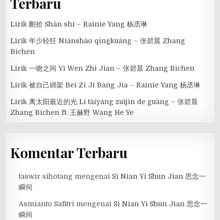
Terbaru
Lirik 刪拾 Shān shí – Rainie Yang 杨丞琳
Lirik 年少轻狂 Niánshào qīngkuáng – 张碧晨 Zhang
Bichen
Lirik 一吻之间 Yi Wen Zhi Jian – 张碧晨 Zhang Bichen
Lirik 被自己綁架 Bei Zi Ji Bang Jia – Rainie Yang 杨丞琳
Lirik 离太阳最近的光 Lí tàiyáng zuìjìn de guāng – 张碧晨
Zhang Bichen ft. 王赫野 Wang He Ye
Komentar Terbaru
taswir sihotang
mengenai
Si Nian Yi Shun Jian 思念一
瞬间
Asmianto Safitri
mengenai
Si Nian Yi Shun Jian 思念一
瞬间