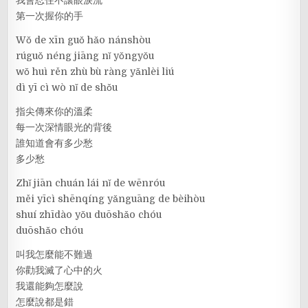
第一次握你的手
Wǒ de xīn guǒ hǎo nánshòu
rúguǒ néng jiāng nǐ yǒngyǒu
wǒ huì rěn zhù bù ràng yǎnlèi liú
dì yī cì wò nǐ de shǒu
指尖傳來你的溫柔
每一次深情眼光的背後
誰知道會有多少愁
多少愁
Zhǐ jiān chuán lái nǐ de wēnróu
měi yīcì shēnqíng yǎnguāng de bèihòu
shuí zhīdào yǒu duōshǎo chóu
duōshǎo chóu
叫我怎麼能不難過
你勸我滅了心中的火
我還能夠怎麼說
怎麼說都是錯