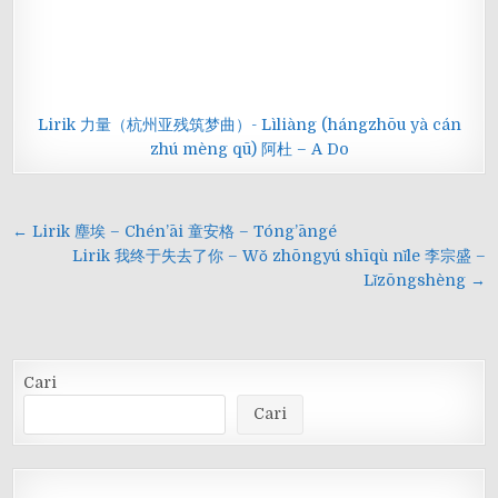
Lirik 力量（杭州亚残筑梦曲）- Lìliàng (hángzhōu yà cán
zhú mèng qū) 阿杜 – A Do
Navigasi
← Lirik 塵埃 – Chén’āi 童安格 – Tóng’āngé
pos
Lirik 我终于失去了你 – Wǒ zhōngyú shīqù nǐle 李宗盛 –
Lǐzōngshèng →
Cari
Cari