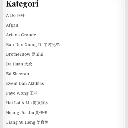
Kategori
A Do 阿杜
Afgan
Ariana Grande
Ban Dun Xiong Di 半吨兄弟
BrotherBow 梁诚诚
Da Huan 大欢
Ed Sheeran
Event Dan Aktifitas
Faye Wong 王菲
Hai Lai A Mu 海来阿木
Huang Jia Jia 黄佳佳
Jiang Yu Heng 姜育恒