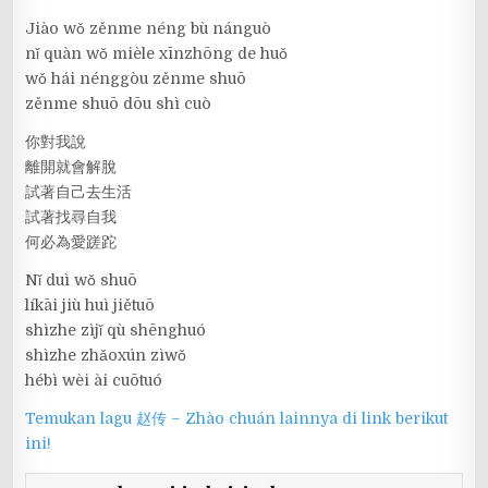
Jiào wǒ zěnme néng bù nánguò
nǐ quàn wǒ mièle xīnzhōng de huǒ
wǒ hái nénggòu zěnme shuō
zěnme shuō dōu shì cuò
你對我說
離開就會解脫
試著自己去生活
試著找尋自我
何必為愛蹉跎
Nǐ duì wǒ shuō
líkāi jiù huì jiětuō
shìzhe zìjǐ qù shēnghuó
shìzhe zhǎoxún zìwǒ
hébì wèi ài cuōtuó
Temukan lagu 赵传 – Zhào chuán lainnya di link berikut
ini!