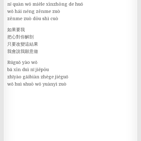
nǐ quàn wǒ mièle xīnzhōng de huǒ
wǒ hái néng zěnme zuò
zěnme zuò dōu shì cuò
如果要我
把心對你解剖
只要改變這結果
我會說我願意做
Rúguǒ yào wǒ
bǎ xīn duì nǐ jiěpōu
zhǐyào gǎibiàn zhège jiéguǒ
wǒ huì shuō wǒ yuànyì zuò