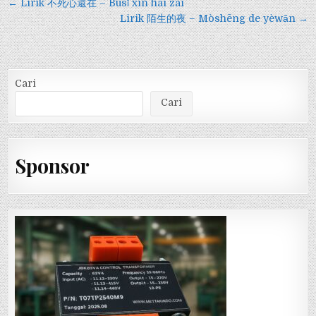
Navigasi
← Lirik 不死心還在 – Bùsǐ xīn hái zài
pos
Lirik 陌生的夜 – Mòshēng de yèwǎn →
Cari
Cari
Sponsor