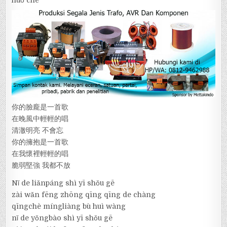
你的臉龐是一首歌
在晚風中輕輕的唱
清澈明亮 不會忘
你的擁抱是一首歌
在我懷裡輕輕的唱
脆弱堅強 我都不放
Nǐ de liǎnpáng shì yī shǒu gē
zài wǎn fēng zhōng qīng qīng de chàng
qīngchè míngliàng bù huì wàng
nǐ de yǒngbào shì yī shǒu gē