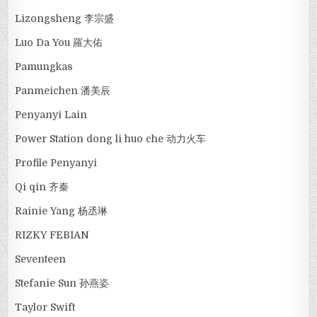
Lizongsheng 李宗盛
Luo Da You 羅大佑
Pamungkas
Panmeichen 潘美辰
Penyanyi Lain
Power Station dong li huo che 动力火车
Profile Penyanyi
Qi qin 齐秦
Rainie Yang 杨丞琳
RIZKY FEBIAN
Seventeen
Stefanie Sun 孙燕姿
Taylor Swift