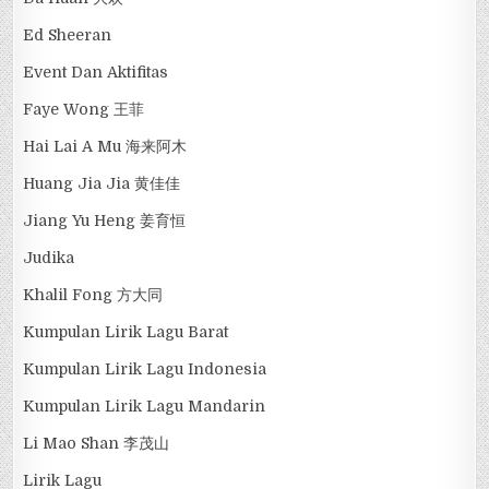
Ed Sheeran
Event Dan Aktifitas
Faye Wong 王菲
Hai Lai A Mu 海来阿木
Huang Jia Jia 黄佳佳
Jiang Yu Heng 姜育恒
Judika
Khalil Fong 方大同
Kumpulan Lirik Lagu Barat
Kumpulan Lirik Lagu Indonesia
Kumpulan Lirik Lagu Mandarin
Li Mao Shan 李茂山
Lirik Lagu