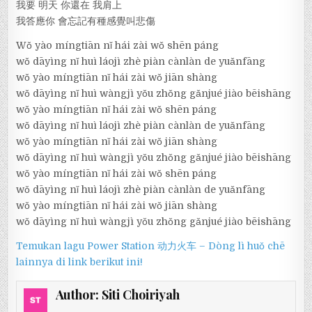
我要 明天 你還在 我肩上
我答應你 會忘記有種感覺叫悲傷
Wǒ yào míngtiān nǐ hái zài wǒ shēn páng
wǒ dāyìng nǐ huì láojì zhè piàn cànlàn de yuǎnfāng
wǒ yào míngtiān nǐ hái zài wǒ jiān shàng
wǒ dāyìng nǐ huì wàngjì yǒu zhǒng gǎnjué jiào bēishāng
wǒ yào míngtiān nǐ hái zài wǒ shēn páng
wǒ dāyìng nǐ huì láojì zhè piàn cànlàn de yuǎnfāng
wǒ yào míngtiān nǐ hái zài wǒ jiān shàng
wǒ dāyìng nǐ huì wàngjì yǒu zhǒng gǎnjué jiào bēishāng
wǒ yào míngtiān nǐ hái zài wǒ shēn páng
wǒ dāyìng nǐ huì láojì zhè piàn cànlàn de yuǎnfāng
wǒ yào míngtiān nǐ hái zài wǒ jiān shàng
wǒ dāyìng nǐ huì wàngjì yǒu zhǒng gǎnjué jiào bēishāng
Temukan lagu Power Station 动力火车 – Dòng lì huǒ chē
lainnya di link berikut ini!
Author:
Siti Choiriyah