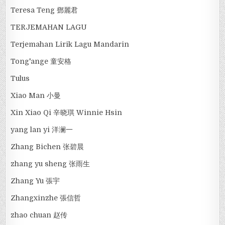
Teresa Teng 鄧麗君
TERJEMAHAN LAGU
Terjemahan Lirik Lagu Mandarin
Tong'ange 童安格
Tulus
Xiao Man 小曼
Xin Xiao Qi 辛晓琪 Winnie Hsin
yang lan yi 洋澜一
Zhang Bichen 张碧晨
zhang yu sheng 张雨生
Zhang Yu 張宇
Zhangxinzhe 張信哲
zhao chuan 赵传