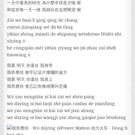
一天中最美的時光 為什麼非得是夕陽 喔
和從前每一天一樣 我就站在這裡眺望 喔
Zài wǒ huái lǐ qīng qīng de chàng
cuìruò jiānqiáng wǒ dū bù fàng
yītiān zhōng zuìměi de shíguāng wèishéme fēiděi shì
xīyáng ō
hé cóngqián měi yītiān yīyàng wǒ jiù zhàn zài zhèlǐ
tiàowàng ō
我要 明天 你還在 我身旁
我答應你 會牢記這片燦爛的遠方
我要 明天 你還在 我肩上
我答應你 會忘記有種感覺叫悲傷
Wǒ yào míngtiān nǐ hái zài wǒ shēn páng
wǒ dāyìng nǐ huì láojì zhè piàn cànlàn de yuǎnfāng
wǒ yào míngtiān nǐ hái zài wǒ jiān shàng
wǒ dāyìng nǐ huì wàngjì yǒu zhǒng gǎnjué jiào bēishāng