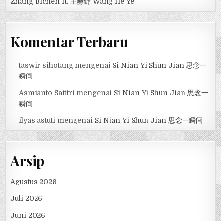
Zhang Bichen ft. 王赫野 Wang He Ye
Komentar Terbaru
taswir sihotang
mengenai
Si Nian Yi Shun Jian 思念一
瞬间
Asmianto Safitri
mengenai
Si Nian Yi Shun Jian 思念一
瞬间
ilyas astuti
mengenai
Si Nian Yi Shun Jian 思念一瞬间
Arsip
Agustus 2026
Juli 2026
Juni 2026