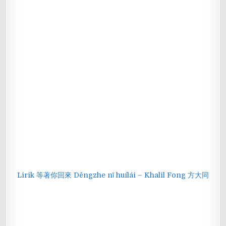
Lirik 等著你回來 Děngzhe nǐ huílái – Khalil Fong 方大同