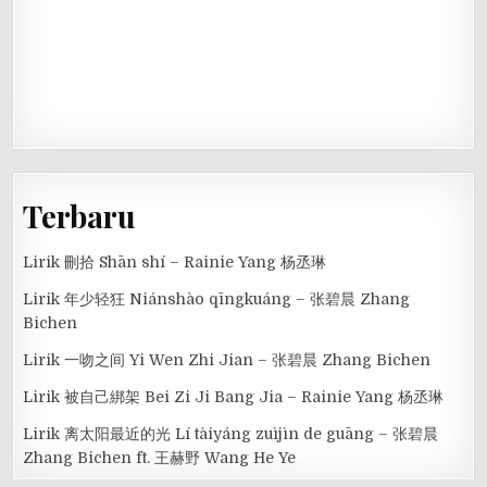
Terbaru
Lirik 刪拾 Shān shí – Rainie Yang 杨丞琳
Lirik 年少轻狂 Niánshào qīngkuáng – 张碧晨 Zhang
Bichen
Lirik 一吻之间 Yi Wen Zhi Jian – 张碧晨 Zhang Bichen
Lirik 被自己綁架 Bei Zi Ji Bang Jia – Rainie Yang 杨丞琳
Lirik 离太阳最近的光 Lí tàiyáng zuìjìn de guāng – 张碧晨
Zhang Bichen ft. 王赫野 Wang He Ye