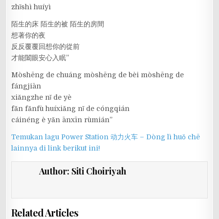
zhǐshì huíyì
陌生的床 陌生的被 陌生的房間
想著你的夜
反反覆覆回想你的從前
才能闔眼安心入眠”
Mòshēng de chuáng mòshēng de bèi mòshēng de
fángjiān
xiǎngzhe nǐ de yè
fǎn fǎnfù huíxiǎng nǐ de cóngqián
cáinéng è yǎn ānxīn rùmián”
Temukan lagu Power Station 动力火车 – Dòng lì huǒ chē
lainnya di link berikut ini!
Author:
Siti Choiriyah
Related Articles