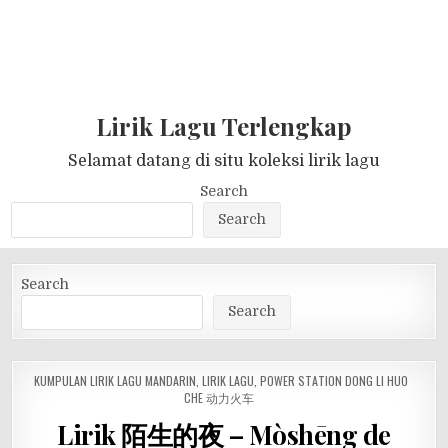
Lirik Lagu Terlengkap
Selamat datang di situ koleksi lirik lagu
Search
Search
Search
Search
POSTED
KUMPULAN LIRIK LAGU MANDARIN
,
LIRIK LAGU
,
POWER STATION DONG LI HUO
IN
CHE 动力火车
Lirik 陌生的夜 – Mòshēng de