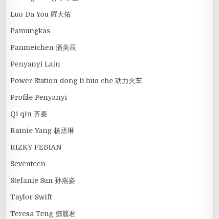
Luo Da You 羅大佑
Pamungkas
Panmeichen 潘美辰
Penyanyi Lain
Power Station dong li huo che 动力火车
Profile Penyanyi
Qi qin 齐秦
Rainie Yang 杨丞琳
RIZKY FEBIAN
Seventeen
Stefanie Sun 孙燕姿
Taylor Swift
Teresa Teng 鄧麗君