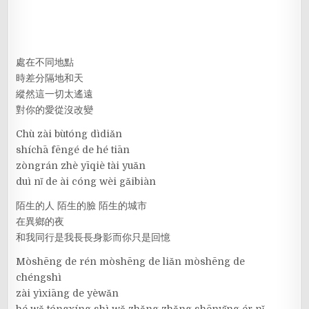
處在不同地點
時差分隔地和天
縱然這一切太遙遠
對你的愛從沒改變
Chù zài bùtóng dìdiǎn
shíchā fēngé de hé tiān
zòngrán zhè yīqiè tài yuǎn
duì nǐ de ài cóng wèi gǎibiàn
陌生的人 陌生的臉 陌生的城市
在異鄉的夜
和我同行是我長長身影而你只是回憶
Mòshēng de rén mòshēng de liǎn mòshēng de
chéngshì
zài yìxiāng de yèwǎn
hé wǒ tóngxíng shì wǒ zhǎng zhǎng shēnyǐng ér nǐ