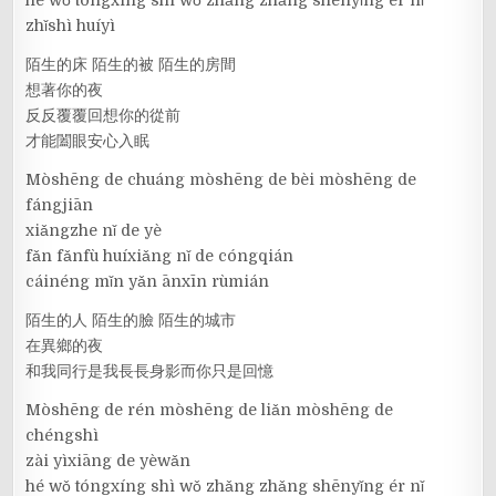
zhǐshì huíyì
陌生的床 陌生的被 陌生的房間
想著你的夜
反反覆覆回想你的從前
才能闔眼安心入眠
Mòshēng de chuáng mòshēng de bèi mòshēng de
fángjiān
xiǎngzhe nǐ de yè
fǎn fǎnfù huíxiǎng nǐ de cóngqián
cáinéng mǐn yǎn ānxīn rùmián
陌生的人 陌生的臉 陌生的城市
在異鄉的夜
和我同行是我長長身影而你只是回憶
Mòshēng de rén mòshēng de liǎn mòshēng de
chéngshì
zài yìxiāng de yèwǎn
hé wǒ tóngxíng shì wǒ zhǎng zhǎng shēnyǐng ér nǐ