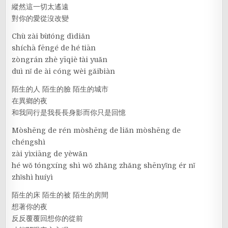
縱然這一切太遙遠
對你的愛從沒改變
Chù zài bùtóng dìdiǎn
shíchā fēngé de hé tiān
zòngrán zhè yīqiè tài yuǎn
duì nǐ de ài cóng wèi gǎibiàn
陌生的人 陌生的臉 陌生的城市
在異鄉的夜
和我同行是我長長身影而你只是回憶
Mòshēng de rén mòshēng de liǎn mòshēng de
chéngshì
zài yìxiāng de yèwǎn
hé wǒ tóngxíng shì wǒ zhǎng zhǎng shēnyǐng ér nǐ
zhǐshì huíyì
陌生的床 陌生的被 陌生的房間
想著你的夜
反反覆覆回想你的從前