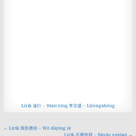
Lirik 遠行 – Yuǎn xíng 李宗盛 – Lǐzōngshèng
Navigasi
← Lirik 我答應你 – Wǒ dāyìng nǐ
Lirik 不要怪我 – Bùyào guàiwǒ →