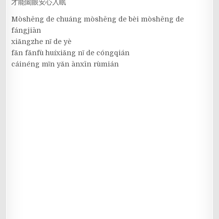
才能闔眼安心入眠
Mòshēng de chuáng mòshēng de bèi mòshēng de
fángjiān
xiǎngzhe nǐ de yè
fǎn fǎnfù huíxiǎng nǐ de cóngqián
cáinéng mǐn yǎn ānxīn rùmián