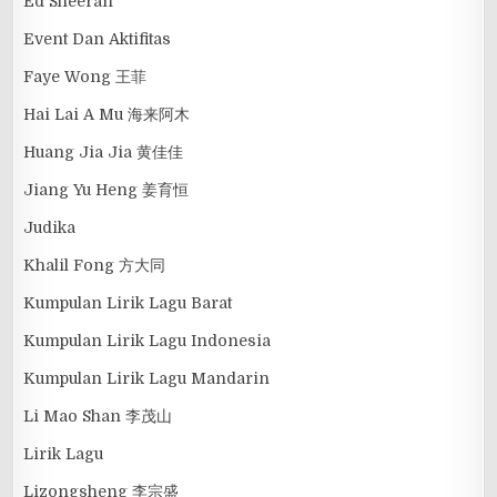
Ed Sheeran
Event Dan Aktifitas
Faye Wong 王菲
Hai Lai A Mu 海来阿木
Huang Jia Jia 黄佳佳
Jiang Yu Heng 姜育恒
Judika
Khalil Fong 方大同
Kumpulan Lirik Lagu Barat
Kumpulan Lirik Lagu Indonesia
Kumpulan Lirik Lagu Mandarin
Li Mao Shan 李茂山
Lirik Lagu
Lizongsheng 李宗盛