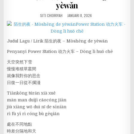
yèwǎn
SITI CHOIRIYAH
JANUARI 8, 2026
Judul Lagu / Lirik 陌生的夜 – Mòshēng de yèwǎn
Penyanyi Power Station 动力火车 – Dòng lì huǒ chē
天空突然下雪
慢慢堆積草叢間
就像我對你的思念
日復一日從不擱淺
Tiānkōng túrán xià xuě
màn man duījī cǎocóng jiān
jiù xiàng wǒ duì nǐ de sīniàn
rì fù yī rì cóng bù gēqiǎn
處在不同地點
時差分隔地和天