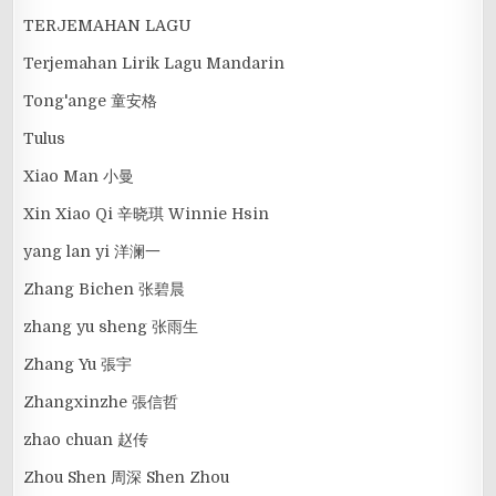
TERJEMAHAN LAGU
Terjemahan Lirik Lagu Mandarin
Tong'ange 童安格
Tulus
Xiao Man 小曼
Xin Xiao Qi 辛晓琪 Winnie Hsin
yang lan yi 洋澜一
Zhang Bichen 张碧晨
zhang yu sheng 张雨生
Zhang Yu 張宇
Zhangxinzhe 張信哲
zhao chuan 赵传
Zhou Shen 周深 Shen Zhou