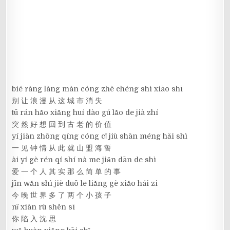
bié ràng làng màn cóng zhè chéng shì xiāo shī
别 让 浪 漫 从 这 城 市 消 失
tū rán hǎo xiǎng huí dào gú lǎo de jià zhí
突 然 好 想 回 到 古 老 的 价 值
yí jiàn zhōng qíng cóng cǐ jiù shān méng hǎi shì
一 见 钟 情 从 此 就 山 盟 海 誓
ài yí gè rén qí shí nà me jiǎn dān de shì
爱 一 个 人 其 实 那 么 简 单 的 事
jīn wǎn shì jiè duō le liǎng gè xiǎo hái zi
今 晚 世 界 多 了 两 个 小 孩 子
nǐ xiàn rù shěn sī
你 陷 入 沈 思