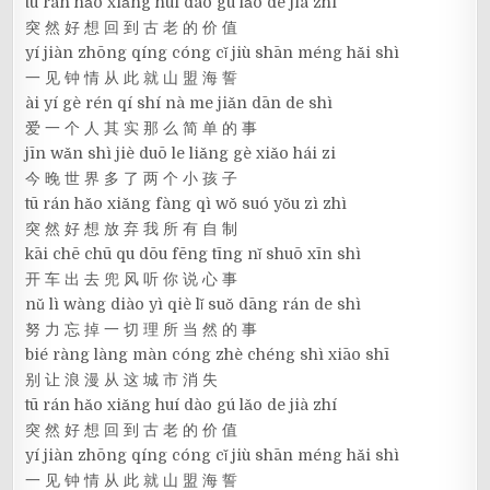
tū rán hǎo xiǎng huí dào gú lǎo de jià zhí
突 然 好 想 回 到 古 老 的 价 值
yí jiàn zhōng qíng cóng cǐ jiù shān méng hǎi shì
一 见 钟 情 从 此 就 山 盟 海 誓
ài yí gè rén qí shí nà me jiǎn dān de shì
爱 一 个 人 其 实 那 么 简 单 的 事
jīn wǎn shì jiè duō le liǎng gè xiǎo hái zi
今 晚 世 界 多 了 两 个 小 孩 子
tū rán hǎo xiǎng fàng qì wǒ suó yǒu zì zhì
突 然 好 想 放 弃 我 所 有 自 制
kāi chē chū qu dōu fēng tīng nǐ shuō xīn shì
开 车 出 去 兜 风 听 你 说 心 事
nǔ lì wàng diào yì qiè lǐ suǒ dāng rán de shì
努 力 忘 掉 一 切 理 所 当 然 的 事
bié ràng làng màn cóng zhè chéng shì xiāo shī
别 让 浪 漫 从 这 城 市 消 失
tū rán hǎo xiǎng huí dào gú lǎo de jià zhí
突 然 好 想 回 到 古 老 的 价 值
yí jiàn zhōng qíng cóng cǐ jiù shān méng hǎi shì
一 见 钟 情 从 此 就 山 盟 海 誓