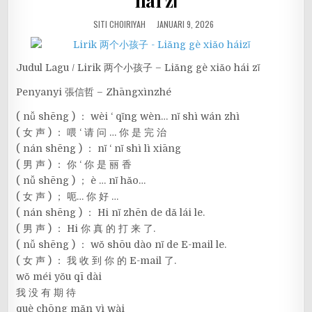
hái zǐ
SITI CHOIRIYAH
JANUARI 9, 2026
Judul Lagu / Lirik 两个小孩子 – Liǎng gè xiǎo hái zǐ
Penyanyi 張信哲 – Zhāngxìnzhé
( nǚ shēng ) ： wèi ‘ qǐng wèn… nǐ shì wán zhì
( 女 声 ) ： 喂 ‘ 请 问 … 你 是 完 治
( nán shēng ) ： nǐ ‘ nǐ shì lì xiāng
( 男 声 ) ： 你 ‘ 你 是 丽 香
( nǚ shēng ) ； è … nǐ hǎo…
( 女 声 ) ； 呃… 你 好 …
( nán shēng ) ： Hi nǐ zhēn de dǎ lái le.
( 男 声 ) ： Hi 你 真 的 打 来 了.
( nǚ shēng ) ： wǒ shōu dào nǐ de E-mail le.
( 女 声 ) ： 我 收 到 你 的 E-mail 了.
wǒ méi yǒu qī dài
我 没 有 期 待
què chōng mǎn yì wài