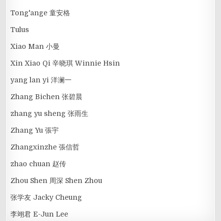
Tong'ange 童安格
Tulus
Xiao Man 小曼
Xin Xiao Qi 辛晓琪 Winnie Hsin
yang lan yi 洋澜一
Zhang Bichen 张碧晨
zhang yu sheng 张雨生
Zhang Yu 張宇
Zhangxinzhe 張信哲
zhao chuan 赵传
Zhou Shen 周深 Shen Zhou
张学友 Jacky Cheung
李翊君 E-Jun Lee