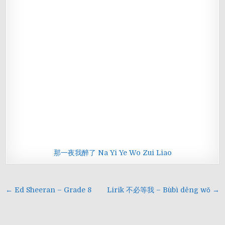
那一夜我醉了 Na Yi Ye Wo Zui Liao
Navigasi
← Ed Sheeran – Grade 8
Lirik 不必等我 – Bùbì děng wǒ →
pos