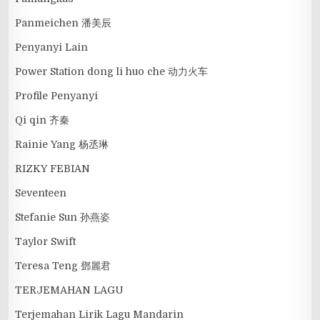
Panmeichen 潘美辰
Penyanyi Lain
Power Station dong li huo che 动力火车
Profile Penyanyi
Qi qin 齐秦
Rainie Yang 杨丞琳
RIZKY FEBIAN
Seventeen
Stefanie Sun 孙燕姿
Taylor Swift
Teresa Teng 鄧麗君
TERJEMAHAN LAGU
Terjemahan Lirik Lagu Mandarin