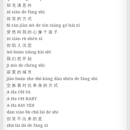
却 充 满 意 外
nǐ xiào de fāng shì
你 笑 的 方 式
tū rán jiān wǒ de xīn xiàng gè hái zi
突 然 间 我 的 心 像 个 孩 子
nǐ xiàn rù shěn sī
你 陷 入 沈 思
wǒ huàn xiǎng kāi shǐ
我 幻 想 开 始
jì mò de chéng shì
寂 寞 的 城 市
jiāo huàn zhe duì kàng dān shēn de fāng shì
交 换 着 对 抗 单 身 的 方 式
A-Ha OH-YA
A-Ha OH-BABY
A-Ha SAY YES
dàn xiào bù chū lái de shì
但 笑 不 出 来 的 是
zhù tài dà de fáng zi