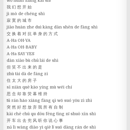
wǒ huàn xiǎng kāi shǐ
我 幻 想 开 始
jì mò de chéng shì
寂 寞 的 城 市
jiāo huàn zhe duì kàng dān shēn de fāng shì
交 换 着 对 抗 单 身 的 方 式
A-Ha OH-YA
A-Ha OH-BABY
A-Ha SAY YES
dàn xiào bù chū lái de shì
但 笑 不 出 来 的 是
zhù tài dà de fáng zi
住 太 大 的 房 子
sī niàn què kào yíng mù wéi chí
思 念 却 靠 荧 幕 维 持
tū rán hǎo xiǎng fàng qì wǒ suó yǒu zì zhì
突 然 好 想 放 弃 我 所 有 自 制
kāi chē chū qu dōu fēng tīng nǐ shuō xīn shì
开 车 出 去 兜 风 听 你 说 心 事
nǔ lì wàng diào yì qiè lǐ suǒ dāng rán de shì