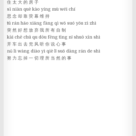
住 太 大 的 房 子
sī niàn què kào yíng mù wéi chí
思 念 却 靠 荧 幕 维 持
tū rán hǎo xiǎng fàng qì wǒ suó yǒu zì zhì
突 然 好 想 放 弃 我 所 有 自 制
kāi chē chū qu dōu fēng tīng nǐ shuō xīn shì
开 车 出 去 兜 风 听 你 说 心 事
nǔ lì wàng diào yì qiè lǐ suǒ dāng rán de shì
努 力 忘 掉 一 切 理 所 当 然 的 事