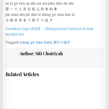
ài yí gè rén qí shí nà me jiǎn dān de shì
爱 一 个 人 其 实 那 么 简 单 的 事
jīn wǎn shì jiè duō le liǎng gè xiǎo hái zi
今 晚 世 界 多 了 两 个 小 孩 子
Temukan lagu 張信哲 – Zhāngxìnzhé lainnya di link
berikut ini!
Tagged
Liǎng gè xiǎo háizǐ
,
两个小孩子
Author:
Siti Choiriyah
Related Articles