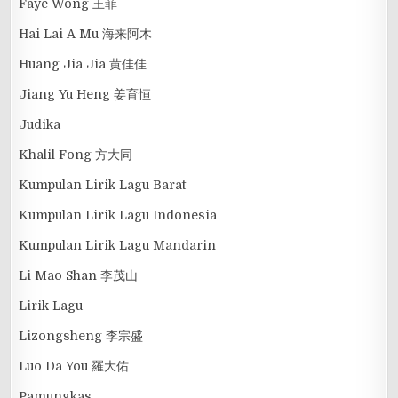
Faye Wong 王菲
Hai Lai A Mu 海来阿木
Huang Jia Jia 黄佳佳
Jiang Yu Heng 姜育恒
Judika
Khalil Fong 方大同
Kumpulan Lirik Lagu Barat
Kumpulan Lirik Lagu Indonesia
Kumpulan Lirik Lagu Mandarin
Li Mao Shan 李茂山
Lirik Lagu
Lizongsheng 李宗盛
Luo Da You 羅大佑
Pamungkas