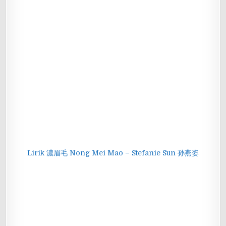
Lirik 濃眉毛 Nong Mei Mao – Stefanie Sun 孙燕姿