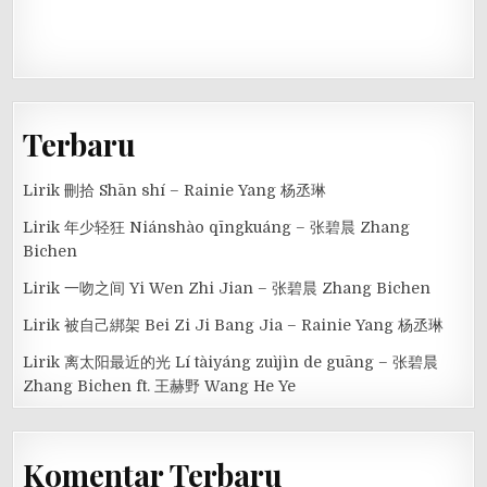
Terbaru
Lirik 刪拾 Shān shí – Rainie Yang 杨丞琳
Lirik 年少轻狂 Niánshào qīngkuáng – 张碧晨 Zhang
Bichen
Lirik 一吻之间 Yi Wen Zhi Jian – 张碧晨 Zhang Bichen
Lirik 被自己綁架 Bei Zi Ji Bang Jia – Rainie Yang 杨丞琳
Lirik 离太阳最近的光 Lí tàiyáng zuìjìn de guāng – 张碧晨
Zhang Bichen ft. 王赫野 Wang He Ye
Komentar Terbaru