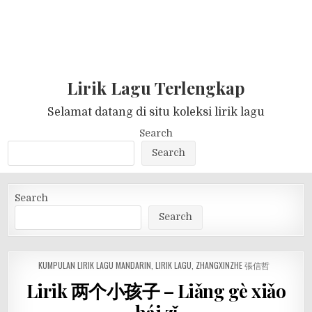
Lirik Lagu Terlengkap
Selamat datang di situ koleksi lirik lagu
Search
Search
Search
Search
POSTED
KUMPULAN LIRIK LAGU MANDARIN
,
LIRIK LAGU
,
ZHANGXINZHE 張信哲
IN
Lirik 两个小孩子 – Liǎng gè xiǎo