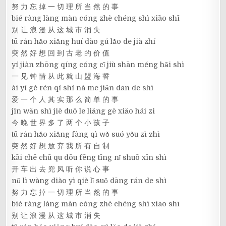
努 力 忘 掉 一 切 理 所 当 然 的 事
bié ràng làng màn cóng zhè chéng shì xiāo shī
别 让 浪 漫 从 这 城 市 消 失
tū rán hǎo xiǎng huí dào gú lǎo de jià zhí
突 然 好 想 回 到 古 老 的 价 值
yí jiàn zhōng qíng cóng cǐ jiù shān méng hǎi shì
一 见 钟 情 从 此 就 山 盟 海 誓
ài yí gè rén qí shí nà me jiǎn dān de shì
爱 一 个 人 其 实 那 么 简 单 的 事
jīn wǎn shì jiè duō le liǎng gè xiǎo hái zi
今 晚 世 界 多 了 两 个 小 孩 子
tū rán hǎo xiǎng fàng qì wǒ suó yǒu zì zhì
突 然 好 想 放 弃 我 所 有 自 制
kāi chē chū qu dōu fēng tīng nǐ shuō xīn shì
开 车 出 去 兜 风 听 你 说 心 事
nǔ lì wàng diào yì qiè lǐ suǒ dāng rán de shì
努 力 忘 掉 一 切 理 所 当 然 的 事
bié ràng làng màn cóng zhè chéng shì xiāo shī
别 让 浪 漫 从 这 城 市 消 失