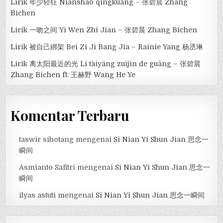
Lirik 年少轻狂 Niánshào qīngkuáng – 张碧晨 Zhang
Bichen
Lirik 一吻之间 Yi Wen Zhi Jian – 张碧晨 Zhang Bichen
Lirik 被自己綁架 Bei Zi Ji Bang Jia – Rainie Yang 杨丞琳
Lirik 离太阳最近的光 Lí tàiyáng zuìjìn de guāng – 张碧晨
Zhang Bichen ft. 王赫野 Wang He Ye
Komentar Terbaru
taswir sihotang
mengenai
Si Nian Yi Shun Jian 思念一
瞬间
Asmianto Safitri
mengenai
Si Nian Yi Shun Jian 思念一
瞬间
ilyas astuti
mengenai
Si Nian Yi Shun Jian 思念一瞬间