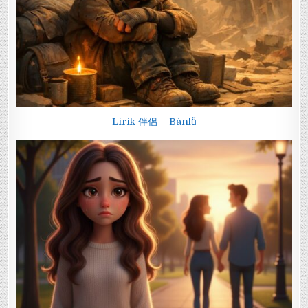
Lirik 伴侶 – Bànlǚ