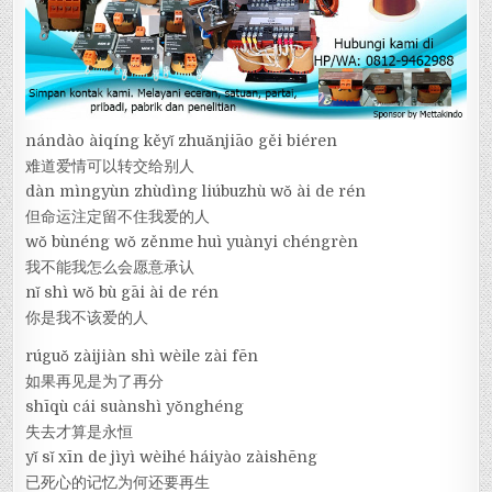
nándào àiqíng kěyǐ zhuǎnjiāo gěi biéren
难道爱情可以转交给别人
dàn mìngyùn zhùdìng liúbuzhù wǒ ài de rén
但命运注定留不住我爱的人
wǒ bùnéng wǒ zěnme huì yuànyi chéngrèn
我不能我怎么会愿意承认
nǐ shì wǒ bù gāi ài de rén
你是我不该爱的人
rúguǒ zàijiàn shì wèile zài fēn
如果再见是为了再分
shīqù cái suànshì yǒnghéng
失去才算是永恒
yǐ sǐ xīn de jìyì wèihé háiyào zàishēng
已死心的记忆为何还要再生