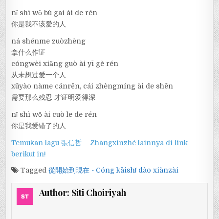
nǐ shì wǒ bù gāi ài de rén
你是我不该爱的人
ná shénme zuòzhèng
拿什么作证
cóngwèi xiǎng guò ài yī gè rén
从未想过爱一个人
xūyào nàme cánrěn, cái zhèngmíng ài de shēn
需要那么残忍 才证明爱得深
nǐ shì wǒ ài cuò le de rén
你是我爱错了的人
Temukan lagu 張信哲 – Zhāngxìnzhé lainnya di link
berikut in!
Tagged
從開始到現在 - Cóng kāishǐ dào xiànzài
Author:
Siti Choiriyah