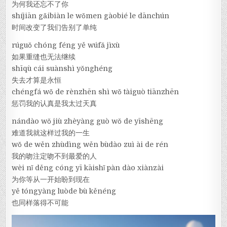
为何我还忘不了你
shíjiān gǎibiàn le wǒmen gàobié le dānchún
时间改变了我们告别了单纯
rúguǒ chóng féng yě wúfǎ jìxù
如果重缝也无法继续
shīqù cái suànshì yǒnghéng
失去才算是永恒
chéngfá wǒ de rènzhēn shì wǒ tàiguò tiānzhēn
惩罚我的认真是我太过天真
nándào wǒ jiù zhèyàng guò wǒ de yīshēng
难道我就这样过我的一生
wǒ de wěn zhùdìng wěn bùdào zuì ài de rén
我的吻注定吻不到最爱的人
wèi nǐ děng cóng yī kāishǐ pàn dào xiànzài
为你等从一开始盼到现在
yě tóngyàng luòde bù kěnéng
也同样落得不可能