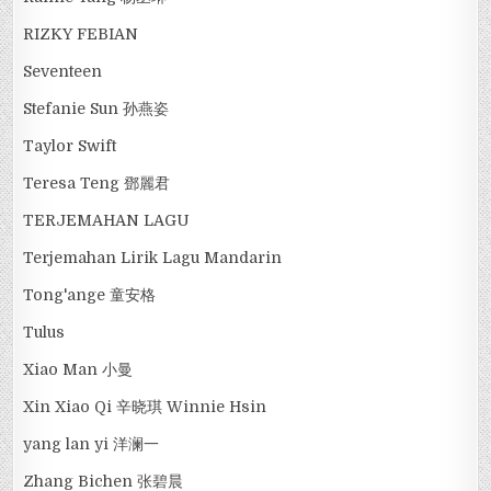
RIZKY FEBIAN
Seventeen
Stefanie Sun 孙燕姿
Taylor Swift
Teresa Teng 鄧麗君
TERJEMAHAN LAGU
Terjemahan Lirik Lagu Mandarin
Tong'ange 童安格
Tulus
Xiao Man 小曼
Xin Xiao Qi 辛晓琪 Winnie Hsin
yang lan yi 洋澜一
Zhang Bichen 张碧晨