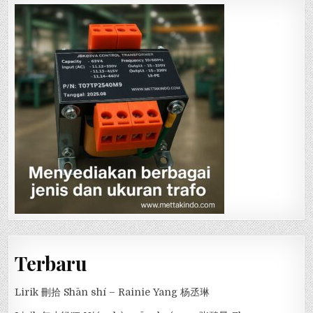
Terbaru
Lirik 刪拾 Shān shí – Rainie Yang 杨丞琳