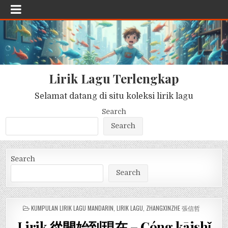
Lirik Lagu Terlengkap
Selamat datang di situ koleksi lirik lagu
Search
Search
Search
Search
POSTED
KUMPULAN LIRIK LAGU MANDARIN
,
LIRIK LAGU
,
ZHANGXINZHE 張信哲
IN
Lirik 從開始到現在 – Cóng kāishǐ