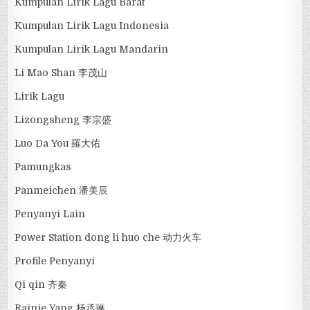
Kumpulan Lirik Lagu Barat
Kumpulan Lirik Lagu Indonesia
Kumpulan Lirik Lagu Mandarin
Li Mao Shan 李茂山
Lirik Lagu
Lizongsheng 李宗盛
Luo Da You 羅大佑
Pamungkas
Panmeichen 潘美辰
Penyanyi Lain
Power Station dong li huo che 动力火车
Profile Penyanyi
Qi qin 齐秦
Rainie Yang 杨丞琳