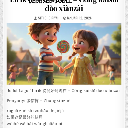
dào xiànzài
SITI CHOIRIYAH
JANUARI 12, 2026
Judul Lagu / Lirik 從開始到現在 – Cóng kāishǐ dào xiànzài
Penyanyi 張信哲 – Zhāngxìnzhé
rúguǒ zhè shì zuìhǎo de jiéjú
如果这是最好的结局
wèihé wǒ hái wàngbuliǎo nǐ