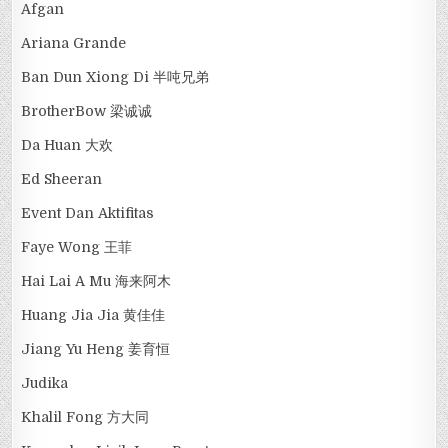
Afgan
Ariana Grande
Ban Dun Xiong Di 半吨兄弟
BrotherBow 梁诚诚
Da Huan 大欢
Ed Sheeran
Event Dan Aktifitas
Faye Wong 王菲
Hai Lai A Mu 海来阿木
Huang Jia Jia 黄佳佳
Jiang Yu Heng 姜育恒
Judika
Khalil Fong 方大同