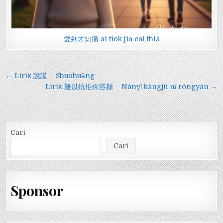
愛到才知痛 ai tiok jia cai thia
Navigasi
← Lirik 說謊 – Shuōhuǎng
pos
Lirik 難以抗拒你容顏 – Nányǐ kàngjù nǐ róngyán →
Cari
Cari
Sponsor