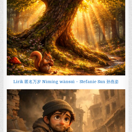
Lirik 匿名万岁 Nìmíng wànsuì – Stefanie Sun 孙燕姿