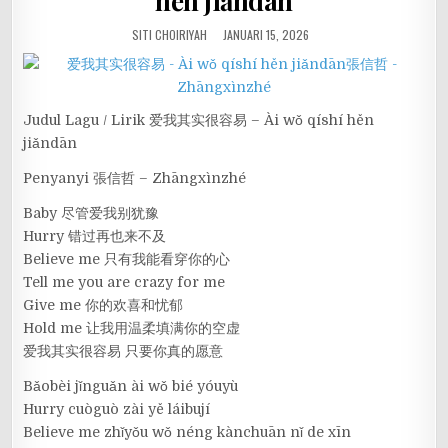
hěn jiǎndān
SITI CHOIRIYAH
JANUARI 15, 2026
Judul Lagu / Lirik 爱我其实很容易 – Ài wǒ qíshí hěn
jiǎndān
Penyanyi 張信哲 – Zhāngxìnzhé
Baby 尽管爱我别犹豫
Hurry 错过再也来不及
Believe me 只有我能看穿你的心
Tell me you are crazy for me
Give me 你的欢喜和忧郁
Hold me 让我用温柔填满你的空虚
爱我其实很容易 只要你真的愿意
Bǎobèi jǐnguǎn ài wǒ bié yóuyù
Hurry cuòguò zài yě láibují
Believe me zhǐyǒu wǒ néng kànchuān nǐ de xīn