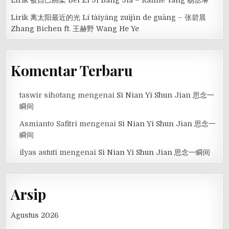
Lirik 被自己綁架 Bei Zi Ji Bang Jia – Rainie Yang 杨丞琳
Lirik 离太阳最近的光 Lí tàiyáng zuìjìn de guāng – 张碧晨
Zhang Bichen ft. 王赫野 Wang He Ye
Komentar Terbaru
taswir sihotang
mengenai
Si Nian Yi Shun Jian 思念一
瞬间
Asmianto Safitri
mengenai
Si Nian Yi Shun Jian 思念一
瞬间
ilyas astuti
mengenai
Si Nian Yi Shun Jian 思念一瞬间
Arsip
Agustus 2026