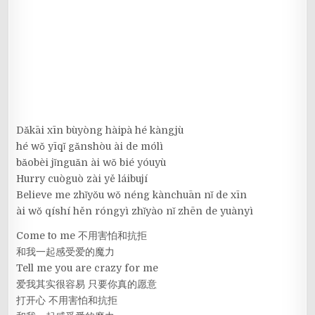
Dǎkāi xīn bùyòng hàipà hé kàngjù
hé wǒ yīqǐ gǎnshòu ài de mólì
bǎobèi jǐnguǎn ài wǒ bié yóuyù
Hurry cuòguò zài yě láibují
Believe me zhǐyǒu wǒ néng kànchuān nǐ de xīn
ài wǒ qíshí hěn róngyì zhǐyào nǐ zhēn de yuànyì
Come to me 不用害怕和抗拒
和我一起感受爱的魔力
Tell me you are crazy for me
爱我其实很容易 只要你真的愿意
打开心 不用害怕和抗拒