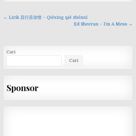
Navigasi
← Lirik 且行且珍惜 – Qiěxíng qiě zhēnxī
pos
Ed Sheeran – I’m A Mess →
Cari
Cari
Sponsor