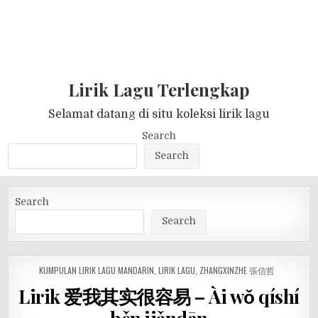
Lirik Lagu Terlengkap
Selamat datang di situ koleksi lirik lagu
Search
Search
Search
Search
POSTED
KUMPULAN LIRIK LAGU MANDARIN
,
LIRIK LAGU
,
ZHANGXINZHE 張信哲
IN
Lirik 爱我其实很容易 – Ài wǒ qíshí