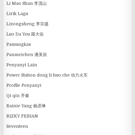
Li Mao Shan 李茂山
Lirik Lagu
Lizongsheng 李宗盛
Luo Da You 羅大佑
Pamungkas
Panmeichen 潘美辰
Penyanyi Lain
Power Station dong li huo che 动力火车
Profile Penyanyi
Qi qin 齐秦
Rainie Yang 杨丞琳
RIZKY FEBIAN
Seventeen