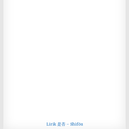
Lirik 是否 – Shìfǒu