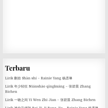
Terbaru
Lirik 刪拾 Shān shí – Rainie Yang 杨丞琳
Lirik 年少轻狂 Niánshào qīngkuáng – 张碧晨 Zhang
Bichen
Lirik 一吻之间 Yi Wen Zhi Jian – 张碧晨 Zhang Bichen