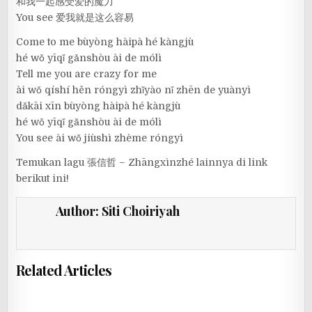
和我一起感受爱的魔力
You see 爱我就是这么容易
Come to me bùyòng hàipà hé kàngjù
hé wǒ yīqǐ gǎnshòu ài de mólì
Tell me you are crazy for me
ài wǒ qíshí hěn róngyì zhǐyào nǐ zhēn de yuànyì
dǎkāi xīn bùyòng hàipà hé kàngjù
hé wǒ yīqǐ gǎnshòu ài de mólì
You see ài wǒ jiùshì zhème róngyì
Temukan lagu 張信哲 – Zhāngxìnzhé lainnya di link
berikut ini!
Author:
Siti Choiriyah
Related Articles