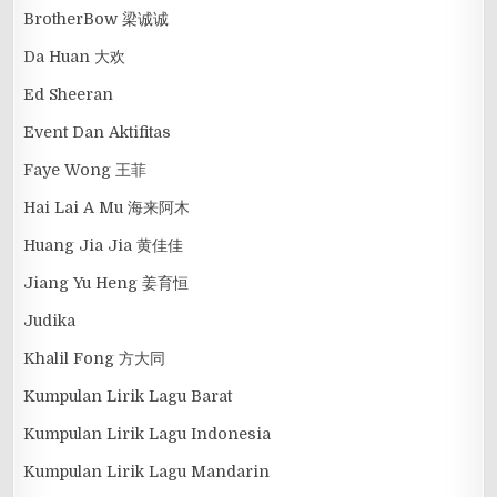
BrotherBow 梁诚诚
Da Huan 大欢
Ed Sheeran
Event Dan Aktifitas
Faye Wong 王菲
Hai Lai A Mu 海来阿木
Huang Jia Jia 黄佳佳
Jiang Yu Heng 姜育恒
Judika
Khalil Fong 方大同
Kumpulan Lirik Lagu Barat
Kumpulan Lirik Lagu Indonesia
Kumpulan Lirik Lagu Mandarin