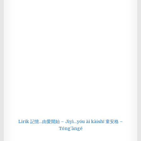
Lirik 記憶…由愛開始 – Jìyì…yóu ài kāishǐ 童安格 –
Tóng’āngé