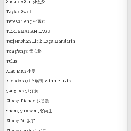
Stefanie Sun 孙燕姿
Taylor Swift
Teresa Teng 鄧麗君
TERJEMAHAN LAGU
Terjemahan Lirik Lagu Mandarin
Tong'ange 童安格
Tulus
Xiao Man 小曼
Xin Xiao Qi 辛晓琪 Winnie Hsin
yang lan yi 洋澜一
Zhang Bichen 张碧晨
zhang yu sheng 张雨生
Zhang Yu 張宇
Zhangxinzhe 張信哲