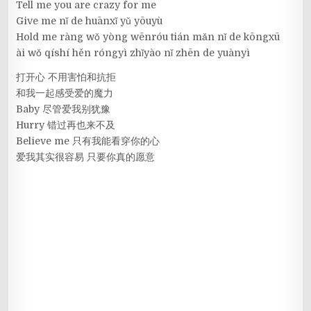
Tell me you are crazy for me
Give me nǐ de huānxǐ yǔ yōuyù
Hold me ràng wǒ yòng wēnróu tián mǎn nǐ de kōngxū
ài wǒ qíshí hěn róngyì zhǐyào nǐ zhēn de yuànyì
打开心 不用害怕和抗拒
和我一起感受爱的魔力
Baby 尽管爱我别犹豫
Hurry 错过再也来不及
Believe me 只有我能看穿你的心
爱我其实很容易 只要你真的愿意