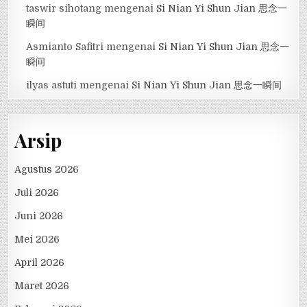
taswir sihotang
mengenai
Si Nian Yi Shun Jian 思念一
瞬间
Asmianto Safitri
mengenai
Si Nian Yi Shun Jian 思念一
瞬间
ilyas astuti
mengenai
Si Nian Yi Shun Jian 思念一瞬间
Arsip
Agustus 2026
Juli 2026
Juni 2026
Mei 2026
April 2026
Maret 2026