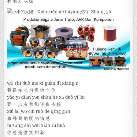
有 地 方 取 暖
wǒ shì duō me xí guàn dì xiàng nǐ
我 是 多 么 习 惯 地 向 你
yào yì diǎn yǒu shàn hé xǔ duō yī lài
要 一 点 友 善 和 许 多 依 赖
xiū bǔ wǒ cuì ruò de qíng gǎn
修 补 我 脆 弱 的 情 感
nǐ zǒng shì wēi xiào rú huā
你 总 是 微 笑 如 花