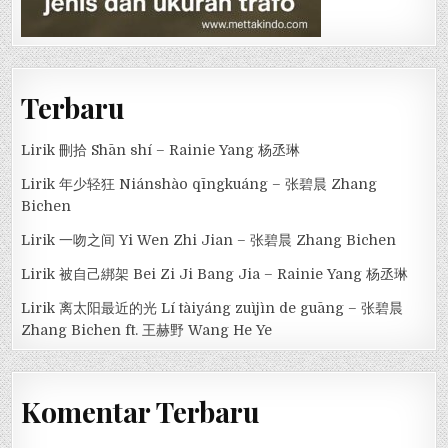
Terbaru
Lirik 刪拾 Shān shí – Rainie Yang 杨丞琳
Lirik 年少轻狂 Niánshào qīngkuáng – 张碧晨 Zhang
Bichen
Lirik 一吻之间 Yi Wen Zhi Jian – 张碧晨 Zhang Bichen
Lirik 被自己綁架 Bei Zi Ji Bang Jia – Rainie Yang 杨丞琳
Lirik 离太阳最近的光 Lí tàiyáng zuìjìn de guāng – 张碧晨
Zhang Bichen ft. 王赫野 Wang He Ye
Komentar Terbaru