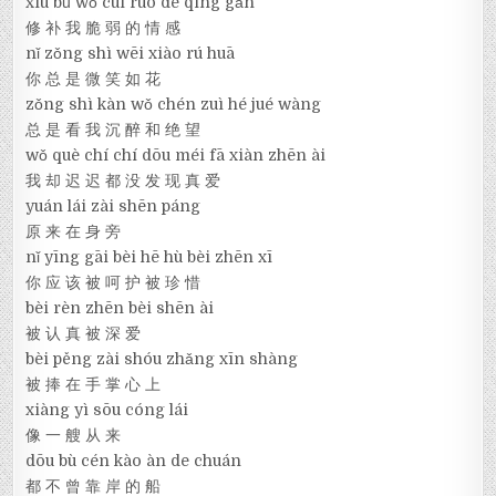
xiū bǔ wǒ cuì ruò de qíng gǎn
修 补 我 脆 弱 的 情 感
nǐ zǒng shì wēi xiào rú huā
你 总 是 微 笑 如 花
zǒng shì kàn wǒ chén zuì hé jué wàng
总 是 看 我 沉 醉 和 绝 望
wǒ què chí chí dōu méi fā xiàn zhēn ài
我 却 迟 迟 都 没 发 现 真 爱
yuán lái zài shēn páng
原 来 在 身 旁
nǐ yīng gāi bèi hē hù bèi zhēn xī
你 应 该 被 呵 护 被 珍 惜
bèi rèn zhēn bèi shēn ài
被 认 真 被 深 爱
bèi pěng zài shóu zhǎng xīn shàng
被 捧 在 手 掌 心 上
xiàng yì sōu cóng lái
像 一 艘 从 来
dōu bù cén kào àn de chuán
都 不 曾 靠 岸 的 船