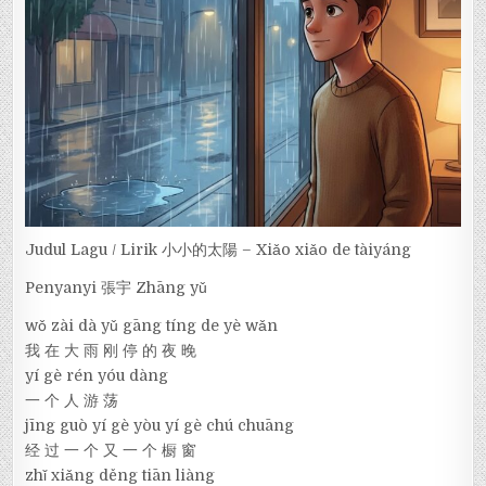
Judul Lagu / Lirik 小小的太陽 – Xiǎo xiǎo de tàiyáng
Penyanyi 張宇 Zhāng yǔ
wǒ zài dà yǔ gāng tíng de yè wǎn
我 在 大 雨 刚 停 的 夜 晚
yí gè rén yóu dàng
一 个 人 游 荡
jīng guò yí gè yòu yí gè chú chuāng
经 过 一 个 又 一 个 橱 窗
zhǐ xiǎng děng tiān liàng