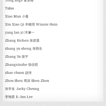
Tong'ange 童安格
Tulus
Xiao Man 小曼
Xin Xiao Qi 辛晓琪 Winnie Hsin
yang lan yi 洋澜一
Zhang Bichen 张碧晨
zhang yu sheng 张雨生
Zhang Yu 張宇
Zhangxinzhe 張信哲
zhao chuan 赵传
Zhou Shen 周深 Shen Zhou
张学友 Jacky Cheung
李翊君 E-Jun Lee