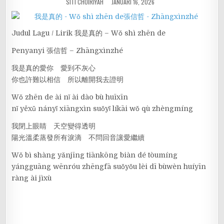
SITI CHOIRIYAH
JANUARI 16, 2026
Judul Lagu / Lirik 我是真的 – Wǒ shì zhēn de
Penyanyi 張信哲 – Zhāngxìnzhé
我是真的愛你 愛到不灰心
你也許難以相信 所以離開我去證明
Wǒ zhēn de ài nǐ ài dào bù huīxīn
nǐ yěxǔ nányǐ xiāngxìn suǒyǐ líkāi wǒ qù zhèngmíng
我閉上眼睛 天空變得透明
陽光溫柔蒸發所有淚滴 不問回音讓愛繼續
Wǒ bì shàng yǎnjīng tiānkōng biàn dé tòumíng
yángguāng wēnróu zhēngfā suǒyǒu lèi dī bùwèn huíyīn
ràng ài jìxù