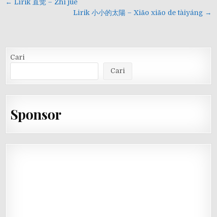
Navigasi
← Lirik 直觉 – Zhí jué
pos
Lirik 小小的太陽 – Xiǎo xiǎo de tàiyáng →
Cari
Cari
Sponsor