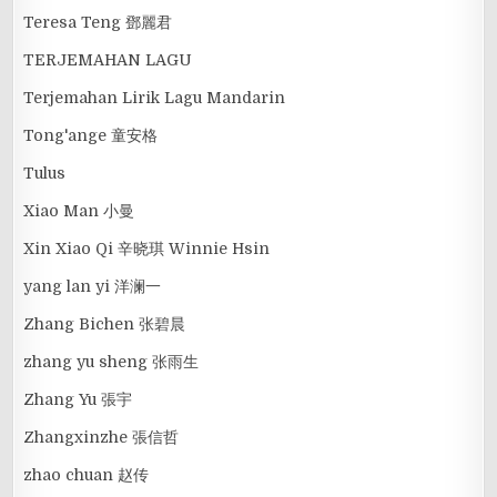
Teresa Teng 鄧麗君
TERJEMAHAN LAGU
Terjemahan Lirik Lagu Mandarin
Tong'ange 童安格
Tulus
Xiao Man 小曼
Xin Xiao Qi 辛晓琪 Winnie Hsin
yang lan yi 洋澜一
Zhang Bichen 张碧晨
zhang yu sheng 张雨生
Zhang Yu 張宇
Zhangxinzhe 張信哲
zhao chuan 赵传