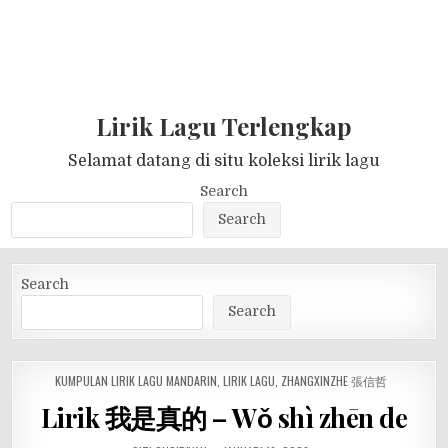
Lirik Lagu Terlengkap
Selamat datang di situ koleksi lirik lagu
Search
Search
Search
Search
POSTED
KUMPULAN LIRIK LAGU MANDARIN
,
LIRIK LAGU
,
ZHANGXINZHE 張信哲
IN
Lirik 我是真的 – Wǒ shì zhēn de