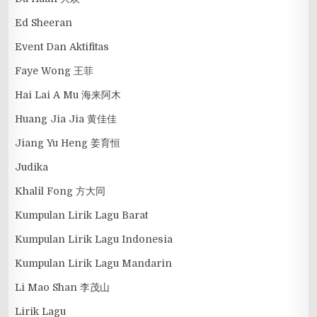
Ed Sheeran
Event Dan Aktifitas
Faye Wong 王菲
Hai Lai A Mu 海来阿木
Huang Jia Jia 黄佳佳
Jiang Yu Heng 姜育恒
Judika
Khalil Fong 方大同
Kumpulan Lirik Lagu Barat
Kumpulan Lirik Lagu Indonesia
Kumpulan Lirik Lagu Mandarin
Li Mao Shan 李茂山
Lirik Lagu