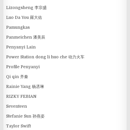
Lizongsheng 李宗盛
Luo Da You 羅大佑
Pamungkas
Panmeichen 潘美辰
Penyanyi Lain
Power Station dong li huo che 动力火车
Profile Penyanyi
Qi qin 齐秦
Rainie Yang 杨丞琳
RIZKY FEBIAN
Seventeen
Stefanie Sun 孙燕姿
Taylor Swift