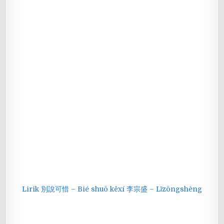
Lirik 別說可惜 – Bié shuō kěxí 李宗盛 – Lǐzōngshèng