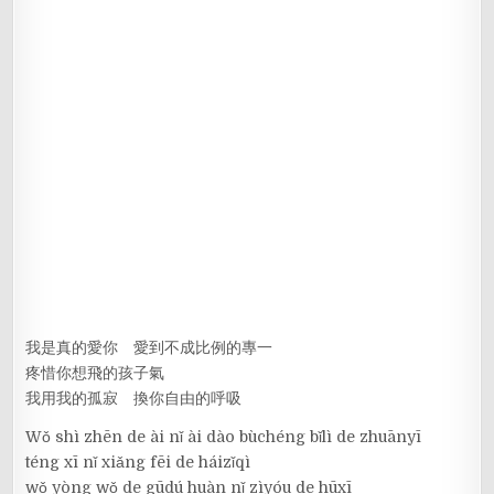
我是真的愛你 愛到不成比例的專一
疼惜你想飛的孩子氣
我用我的孤寂 換你自由的呼吸
Wǒ shì zhēn de ài nǐ ài dào bùchéng bǐlì de zhuānyī
téng xī nǐ xiǎng fēi de háizǐqì
wǒ yòng wǒ de gūdú huàn nǐ zìyóu de hūxī