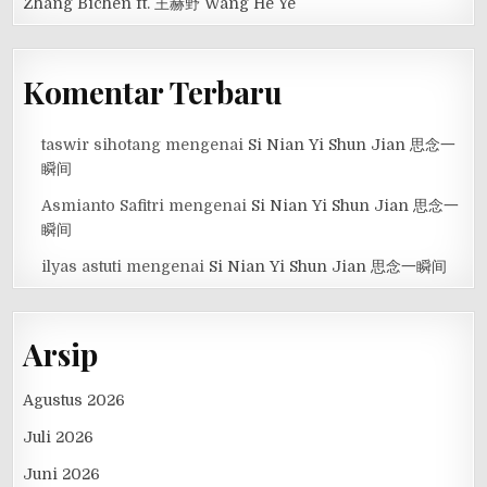
Zhang Bichen ft. 王赫野 Wang He Ye
Komentar Terbaru
taswir sihotang
mengenai
Si Nian Yi Shun Jian 思念一
瞬间
Asmianto Safitri
mengenai
Si Nian Yi Shun Jian 思念一
瞬间
ilyas astuti
mengenai
Si Nian Yi Shun Jian 思念一瞬间
Arsip
Agustus 2026
Juli 2026
Juni 2026