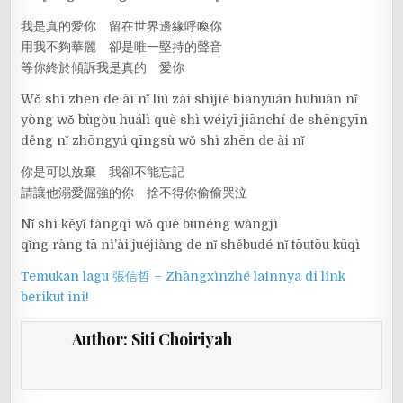
我是真的愛你 留在世界邊緣呼喚你
用我不夠華麗 卻是唯一堅持的聲音
等你終於傾訴我是真的 愛你
Wǒ shì zhēn de ài nǐ liú zài shìjiè biānyuán hūhuàn nǐ
yòng wǒ bùgòu huálì què shì wéiyī jiānchí de shēngyīn
děng nǐ zhōngyú qīngsù wǒ shì zhēn de ài nǐ
你是可以放棄 我卻不能忘記
請讓他溺愛倔強的你 捨不得你偷偷哭泣
Nǐ shì kěyǐ fàngqì wǒ què bùnéng wàngjì
qǐng ràng tā nì’ài juéjiàng de nǐ shěbudé nǐ tōutōu kūqì
Temukan lagu 張信哲 – Zhāngxìnzhé lainnya di link
berikut ini!
Author:
Siti Choiriyah