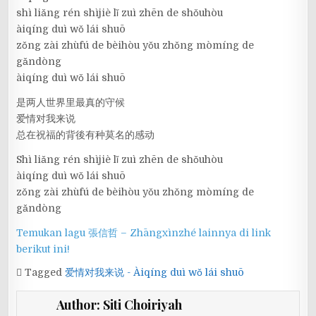
shì liǎng rén shìjiè lǐ zuì zhēn de shǒuhòu
àiqíng duì wǒ lái shuō
zǒng zài zhùfú de bèihòu yǒu zhǒng mòmíng de
gǎndòng
àiqíng duì wǒ lái shuō
是两人世界里最真的守候
爱情对我来说
总在祝福的背後有种莫名的感动
Shì liǎng rén shìjiè lǐ zuì zhēn de shǒuhòu
àiqíng duì wǒ lái shuō
zǒng zài zhùfú de bèihòu yǒu zhǒng mòmíng de
gǎndòng
Temukan lagu 張信哲 – Zhāngxìnzhé lainnya di link
berikut ini!
Tagged
爱情对我来说 - Àiqíng duì wǒ lái shuō
Author:
Siti Choiriyah