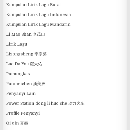
Kumpulan Lirik Lagu Barat
Kumpulan Lirik Lagu Indonesia
Kumpulan Lirik Lagu Mandarin
Li Mao Shan 李茂山
Lirik Lagu
Lizongsheng 李宗盛
Luo Da You 羅大佑
Pamungkas
Panmeichen 潘美辰
Penyanyi Lain
Power Station dong li huo che 动力火车
Profile Penyanyi
Qi qin 齐秦