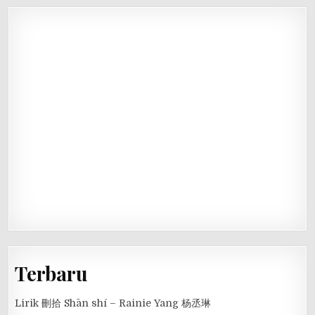
Terbaru
Lirik 刪拾 Shān shí – Rainie Yang 杨丞琳