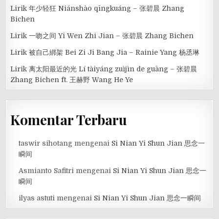
Lirik 年少轻狂 Niánshào qīngkuáng – 张碧晨 Zhang
Bichen
Lirik 一吻之间 Yi Wen Zhi Jian – 张碧晨 Zhang Bichen
Lirik 被自己綁架 Bei Zi Ji Bang Jia – Rainie Yang 杨丞琳
Lirik 离太阳最近的光 Lí tàiyáng zuìjìn de guāng – 张碧晨
Zhang Bichen ft. 王赫野 Wang He Ye
Komentar Terbaru
taswir sihotang
mengenai
Si Nian Yi Shun Jian 思念一
瞬间
Asmianto Safitri
mengenai
Si Nian Yi Shun Jian 思念一
瞬间
ilyas astuti
mengenai
Si Nian Yi Shun Jian 思念一瞬间