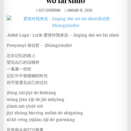
wǒ lái shuō
SITI CHOIRIYAH
JANUARI 16, 2026
Judul Lagu / Lirik 爱情对我来说 – Àiqíng duì wǒ lái shuō
Penyanyi 張信哲 – Zhāngxìnzhé
总在记忆的路上
望见自己的旧模样
一幕幕一些些
记忆中不曾模糊的时光
你可曾遇见自己的过往
Zǒng zài jìyì de lùshàng
wàng jiàn zìjǐ de jiù múyàng
yīmù mù yīxiē xiē
jìyì zhōng bùcéng móhú de shíguāng
nǐ kě céng yùjiàn zìjǐ de guòwǎng
可曾和从前打过商量