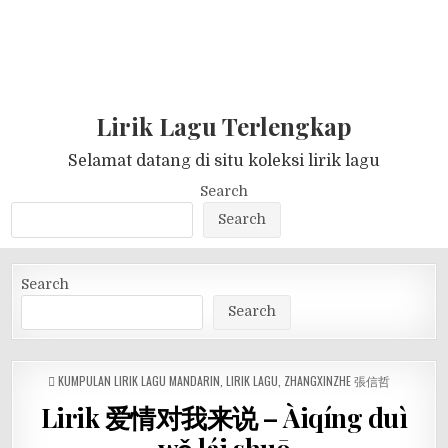
Lirik Lagu Terlengkap
Selamat datang di situ koleksi lirik lagu
Search
Search
Search
Search
POSTED
KUMPULAN LIRIK LAGU MANDARIN
,
LIRIK LAGU
,
ZHANGXINZHE 張信哲
IN
Lirik 爱情对我来说 – Àiqíng duì