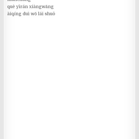
què yīrán xiàngwǎng
àiqíng duì wǒ lái shuō