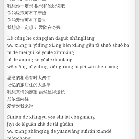
我想你一定想 很想和他说说吧
你的玫瑰可有了新娘
你的爱情可有了殿堂
我想你一定想 让爱陪在身旁
Kě céng hé cóngqián dǎguò shāngliáng
wǒ xiǎng nǐ yīdìng xiǎng hěn xiǎng gēn tā shuō shuō ba
nǐ de méiguī kě yǒule xīnniáng
nǐ de àiqíng kě yǒule diàntáng
wǒ xiǎng nǐ yīdìng xiǎng ràng ài péi zài shēn páng
思念的相遇有时太匆忙
记忆的旅店住的太孤单
我想真情的愿望 虽然显得漫长
却依然向往
爱情对我来说
Sīniàn de xiāngyù yǒu shí tài cōngmáng
jìyì de lǚguǎn zhù de tài gūdān
wǒ xiǎng zhēnqíng de yuànwàng suīrán xiǎndé
màncháng