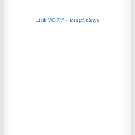
Lirik 明日天涯 – Míngrì tiānyá