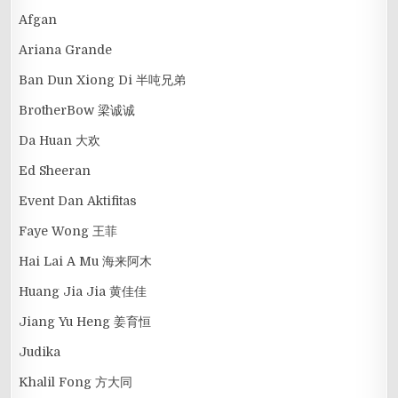
Afgan
Ariana Grande
Ban Dun Xiong Di 半吨兄弟
BrotherBow 梁诚诚
Da Huan 大欢
Ed Sheeran
Event Dan Aktifitas
Faye Wong 王菲
Hai Lai A Mu 海来阿木
Huang Jia Jia 黄佳佳
Jiang Yu Heng 姜育恒
Judika
Khalil Fong 方大同