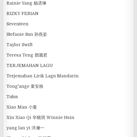
Rainie Yang 杨丞琳
RIZKY FEBIAN
Seventeen
Stefanie Sun 孙燕姿
Taylor Swift
Teresa Teng 鄧麗君
TERJEMAHAN LAGU
Terjemahan Lirik Lagu Mandarin
Tong'ange 童安格
Tulus
Xiao Man 小曼
Xin Xiao Qi 辛晓琪 Winnie Hsin
yang lan yi 洋澜一