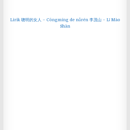
Lirik 聰明的女人 – Cōngmíng de nǚrén 李茂山 – Lǐ Mào
Shān