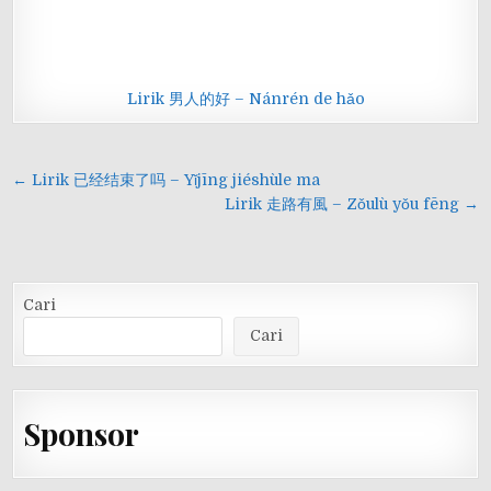
Lirik 男人的好 – Nánrén de hǎo
Navigasi
← Lirik 已经结束了吗 – Yǐjīng jiéshùle ma
pos
Lirik 走路有風 – Zǒulù yǒu fēng →
Cari
Cari
Sponsor