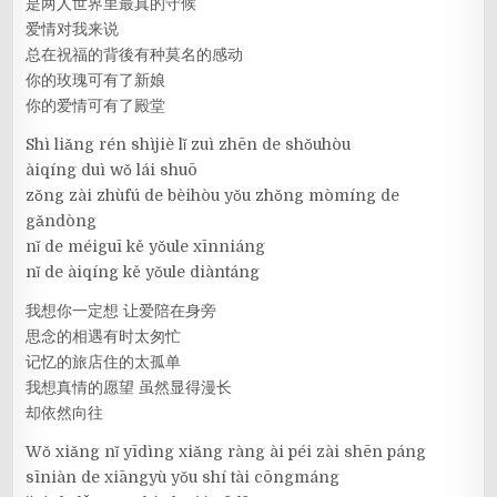
是两人世界里最真的守候
爱情对我来说
总在祝福的背後有种莫名的感动
你的玫瑰可有了新娘
你的爱情可有了殿堂
Shì liǎng rén shìjiè lǐ zuì zhēn de shǒuhòu
àiqíng duì wǒ lái shuō
zǒng zài zhùfú de bèihòu yǒu zhǒng mòmíng de
gǎndòng
nǐ de méiguī kě yǒule xīnniáng
nǐ de àiqíng kě yǒule diàntáng
我想你一定想 让爱陪在身旁
思念的相遇有时太匆忙
记忆的旅店住的太孤单
我想真情的愿望 虽然显得漫长
却依然向往
Wǒ xiǎng nǐ yīdìng xiǎng ràng ài péi zài shēn páng
sīniàn de xiāngyù yǒu shí tài cōngmáng