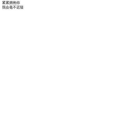
紧紧拥抱你
我会毫不迟疑