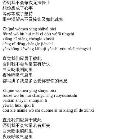
否则我不会每次无法停止
想你想成了心事
等你等成了坚持
眼中渴望来不及掩饰又如此诚实
Zhíjué wǒmen yīng shǔyú bǐcǐ
fǒuzé wǒ bù huì měi cì dōu wúfǎ tíngzhǐ
xiǎng nǐ xiǎng chéngle xīnshì
děng nǐ děng chéngle jiānchí
yǎnzhōng kěwàng láibují yǎnshì yòu rúcǐ chéngshí
直觉我们应属于彼此
否则我不会常常若有所失
白天眨眼瞬间里
夜晚呼吸气息里
都写满了我是多么爱你想你的讯息
Zhíjué wǒmen yīng shǔyú bǐcǐ
fǒuzé wǒ bù huì chángcháng ruòyǒusuǒshī
báitiān zhǎyǎn shùnjiān lǐ
yèwǎn hūxī qìxí lǐ
dōu xiě mǎnle wǒ shì duōme ài nǐ xiǎng nǐ de xùnxí
直觉我们应属于彼此
否则我不会常常若有所失
白天眨眼瞬间里
夜晚呼吸气息里