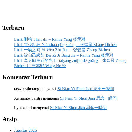
Terbaru
Lirik 刪拾 Shān shí – Rainie Yang 杨丞琳
Lirik 年少轻狂 Niánshào qīngkuáng – 张碧晨 Zhang Bichen
Lirik 一吻之间 Yi Wen Zhi Jian – 张碧晨 Zhang Bichen
Lirik 被自己綁架 Bei Zi Ji Bang Jia – Rainie Yang 杨丞琳
Lirik 离太阳最近的光 Lí tàiyáng zuìjìn de guāng – 张碧晨 Zhang
Bichen ft. 王赫野 Wang He Ye
Komentar Terbaru
taswir sihotang
mengenai
Si Nian Yi Shun Jian 思念一瞬间
Asmianto Safitri
mengenai
Si Nian Yi Shun Jian 思念一瞬间
ilyas astuti
mengenai
Si Nian Yi Shun Jian 思念一瞬间
Arsip
Agustus 2026