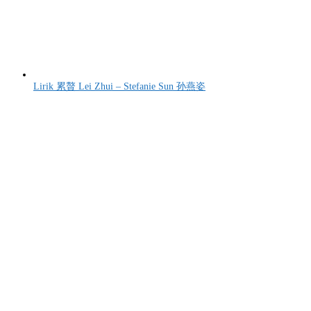
Lirik 累贅 Lei Zhui – Stefanie Sun 孙燕姿