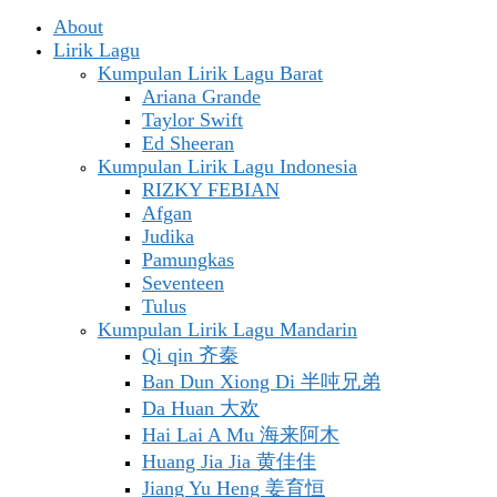
About
Lirik Lagu
Kumpulan Lirik Lagu Barat
Ariana Grande
Taylor Swift
Ed Sheeran
Kumpulan Lirik Lagu Indonesia
RIZKY FEBIAN
Afgan
Judika
Pamungkas
Seventeen
Tulus
Kumpulan Lirik Lagu Mandarin
Qi qin 齐秦
Ban Dun Xiong Di 半吨兄弟
Da Huan 大欢
Hai Lai A Mu 海来阿木
Huang Jia Jia 黄佳佳
Jiang Yu Heng 姜育恒