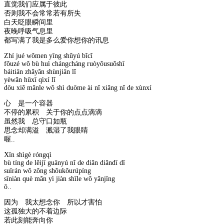
直觉我们应属于彼此
否则我不会常常若有所失
白天眨眼瞬间里
夜晚呼吸气息里
都写满了我是多么爱你想你的讯息
Zhí jué wǒmen yīng shǔyú bǐcǐ
fǒuzé wǒ bù huì chángcháng ruòyǒusuǒshī
báitiān zhǎyǎn shùnjiān lǐ
yèwǎn hūxī qìxí lǐ
dōu xiě mǎnle wǒ shì duōme ài nǐ xiǎng nǐ de xùnxí
心 是一个容器
不停的累积 关于你的点点滴滴
虽然我 总守口如瓶
思念却满溢 溅湿了我眼睛
喔..
Xīn shìgè róngqì
bù tíng de lěijī guānyú nǐ de diǎn diǎndī dī
suīrán wǒ zǒng shǒukǒurúpíng
sīniàn què mǎn yì jiàn shīle wǒ yǎnjīng
ō..
因为 我太想念你 所以才害怕
这孤独大的不着边际
若此刻能奔向你