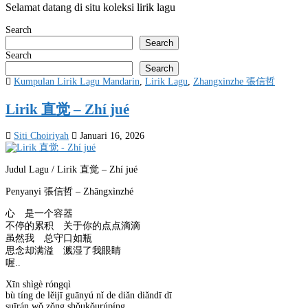
Selamat datang di situ koleksi lirik lagu
Search
Search
Search
Search
Posted
Kumpulan Lirik Lagu Mandarin
,
Lirik Lagu
,
Zhangxinzhe 張信哲
in
Lirik 直觉 – Zhí jué
Siti Choiriyah
Januari 16, 2026
Judul Lagu / Lirik 直觉 – Zhí jué
Penyanyi 張信哲 – Zhāngxìnzhé
心 是一个容器
不停的累积 关于你的点点滴滴
虽然我 总守口如瓶
思念却满溢 溅湿了我眼睛
喔..
Xīn shìgè róngqì
bù tíng de lěijī guānyú nǐ de diǎn diǎndī dī
suīrán wǒ zǒng shǒukǒurúpíng