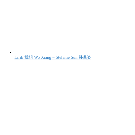
Lirik 我想 Wo Xiang – Stefanie Sun 孙燕姿