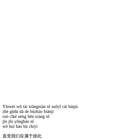
Yīnwèi wǒ tài xiǎngniàn nǐ suǒyǐ cái hàipà
zhè gūdú dà de bùzháo biānjì
ruò cǐkè néng bēn xiàng nǐ
jǐn jǐn yǒngbào nǐ
wǒ huì háo bù chíyí
直觉我们应属于彼此