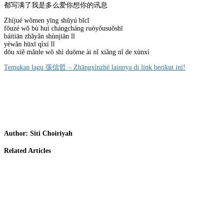
都写满了我是多么爱你想你的讯息
Zhíjué wǒmen yīng shǔyú bǐcǐ
fǒuzé wǒ bù huì chángcháng ruòyǒusuǒshī
báitiān zhǎyǎn shùnjiān lǐ
yèwǎn hūxī qìxí lǐ
dōu xiě mǎnle wǒ shì duōme ài nǐ xiǎng nǐ de xùnxí
Temukan lagu 張信哲 – Zhāngxìnzhé lainnya di link berikut ini!
Author:
Siti Choiriyah
Related Articles