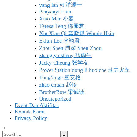
yang lan yi 洋澜一
Penyanyi Lain
Xiao Man 小曼
Teresa Teng 鄧麗君
Xin Xiao Qi 辛晓琪 Winnie Hsin
E-Jun Lee 李翊君
Zhou Shen 周深 Shen Zhou
zhang yu sheng 张雨生
Jacky Cheung 张学友
Power Station dong li huo che 动力火车
Tong’ange 童安格
zhao chuan 赵传
BrotherBow 梁诚诚
Uncategorized
Event Dan Aktifitas
Kontak Kami
Privacy Policy
×
Search