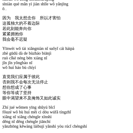
sīniàn què mǎn yì jiàn shīle wǒ yǎnjīng
ō..
因为 我太想念你 所以才害怕
这孤独大的不着边际
若此刻能奔向你
紧紧拥抱你
我会毫不迟疑
Yīnwèi wǒ tài xiǎngniàn nǐ suǒyǐ cái hàipà
zhè gūdú dà de bùzháo biānjì
ruò cǐkè néng bēn xiàng nǐ
jǐn jǐn yǒngbào nǐ
wǒ huì háo bù chíyí
直觉我们应属于彼此
否则我不会每次无法停止
想你想成了心事
等你等成了坚持
眼中渴望来不及掩饰又如此诚实
Zhí jué wǒmen yīng shǔyú bǐcǐ
fǒuzé wǒ bù huì měi cì dōu wúfǎ tíngzhǐ
xiǎng nǐ xiǎng chéngle xīnshì
děng nǐ děng chéngle jiānchí
yǎnzhōng kěwàng láibují yǎnshì yòu rúcǐ chéngshí