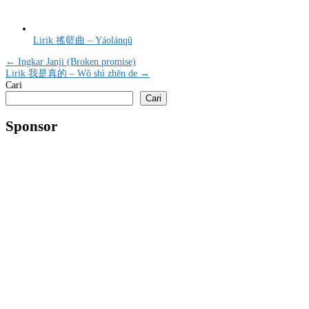
Lirik 搖籃曲 – Yáolánqǔ
Navigasi
← Ingkar Janji (Broken promise)
Lirik 我是真的 – Wǒ shì zhēn de →
pos
Cari
Cari
Sponsor