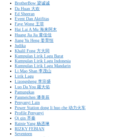
BrotherBow 梁诚诚
Da Huan 大欢
Ed Sheeran
Event Dan Aktifitas
Faye Wong 王菲
Hai Lai A Mu 海来阿木
Huang Jia Jia 黄佳佳
Jiang Yu Heng 姜育恒
Judika
Khalil Fong 方大同
Kumpulan Lirik Lagu Barat
Kumpulan Lirik Lagu Indonesia
Kumpulan Lirik Lagu Mandarin
Li Mao Shan 李茂山
Lirik Lagu
Lizongsheng 李宗盛
Luo Da You 羅大佑
Pamungkas
Panmeichen 潘美辰
Penyanyi Lain
Power Station dong li huo che 动力火车
Profile Penyanyi
Qi qin 齐秦
Rainie Yang 杨丞琳
RIZKY FEBIAN
Seventeen