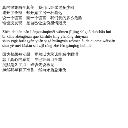
真的很难两全其美 我们己经试过多少回
避开了争辩 却开始了另一种疏远
说一个谎言 圆一个谎言 我们爱的多么危险
谁也没发现 是自己让这份感情毁灭
Zhēn de hěn nán liǎngquánqíměi wǒmen jǐ jīng shìguò duōshǎo huí
bì kāile zhēngbiàn què kāishǐle lìng yīzhǒng shūyuǎn
shuō yīgè huǎngyán yuán yīgè huǎngyán wǒmen ài de duōme wéixiǎn
shuí yě méi fāxiàn shì zìjǐ ràng zhè fèn gǎnqíng huǐmiè
因为都想被安慰 竟然以为承诺能减少眼泪
忘了真心的感觉 早已经面目全非
沉默是久了点 谁该先说再见
虽然我早有了准备 然而矛盾总难免