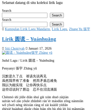
Selamat datang di situ koleksi lirik lagu
Search
Search
Search
Search
Posted
Kumpulan Lirik Lagu Mandarin
,
Lirik Lagu
,
Zhang Yu 張宇
in
Lirik 圆谎 – Yuánhuǎng
Siti Choiriyah
Januari 17, 2026
Judul Lagu / Lirik 圆谎 – Yuánhuǎng
Penyanyi 張宇 Zhāng yǔ
沉默是久了点 谁该先说再见
虽然我早有了准备 然而矛盾总难免
我以为能实现 让你再快乐点
这些话说到了唇边 忍不住泪流满面
Chénmò shì jiǔle diǎn shuí gāi xiān shuō zàijiàn
suīrán wǒ zǎo yǒule zhǔnbèi rán’ér máodùn zǒng nánmiǎn
wǒ yǐwéi néng shíxiàn ràng nǐ zài kuàilè yīdiǎn
zhèxiē huàshuō dàole chún biān rěn bù zhù lèi liú mǎnmiàn