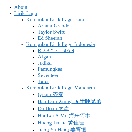
About
Lirik Lagu
Kumpulan Lirik Lagu Barat
Ariana Grande
Taylor Swift
Ed Sheeran
Kumpulan Lirik Lagu Indonesia
RIZKY FEBIAN
Afgan
Judika
Pamungkas
Seventeen
Tulus
Kumpulan Lirik Lagu Mandarin
Qi qin 齐秦
Ban Dun Xiong Di 半吨兄弟
Da Huan 大欢
Hai Lai A Mu 海来阿木
Huang Jia Jia 黄佳佳
Jiang Yu Heng 姜育恒