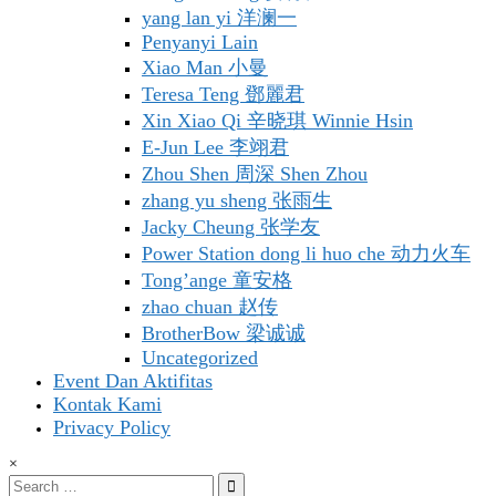
yang lan yi 洋澜一
Penyanyi Lain
Xiao Man 小曼
Teresa Teng 鄧麗君
Xin Xiao Qi 辛晓琪 Winnie Hsin
E-Jun Lee 李翊君
Zhou Shen 周深 Shen Zhou
zhang yu sheng 张雨生
Jacky Cheung 张学友
Power Station dong li huo che 动力火车
Tong’ange 童安格
zhao chuan 赵传
BrotherBow 梁诚诚
Uncategorized
Event Dan Aktifitas
Kontak Kami
Privacy Policy
×
Search