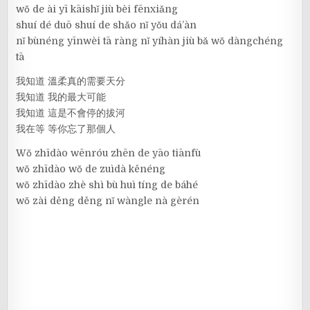
wǒ de ài yī kāishǐ jiù bèi fēnxiǎng
shuí dé duō shuí de shǎo nǐ yǒu dá’àn
nǐ bùnéng yīnwèi tā ràng nǐ yíhàn jiù bǎ wǒ dàngchéng
tā
我知道 溫柔真的需要天分
我知道 我的最大可能
我知道 這是不會停的拔河
我在等 等你忘了那個人
Wǒ zhīdào wēnróu zhēn de yāo tiānfù
wǒ zhīdào wǒ de zuìdà kěnéng
wǒ zhīdào zhè shì bù huì tíng de báhé
wǒ zài děng děng nǐ wàngle nà gèrén