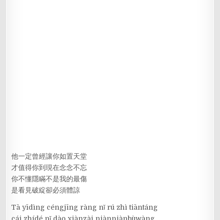
他一定曾經讓你如置天堂
才值得你到現在念念不忘
你不懂隱瞞不是我的最傷
是看見破綻卻必須體諒
Tā yīdìng céngjīng ràng nǐ rú zhì tiāntáng
cái zhídé nǐ dào xiànzài niànniànbùwàng