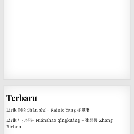
Terbaru
Lirik 刪拾 Shān shí – Rainie Yang 杨丞琳
Lirik 年少轻狂 Niánshào qīngkuáng – 张碧晨 Zhang
Bichen