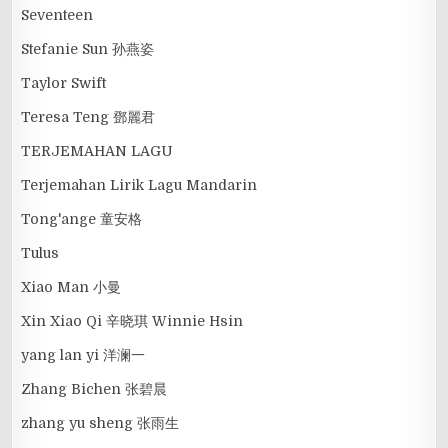
Seventeen
Stefanie Sun 孙燕姿
Taylor Swift
Teresa Teng 鄧麗君
TERJEMAHAN LAGU
Terjemahan Lirik Lagu Mandarin
Tong'ange 童安格
Tulus
Xiao Man 小曼
Xin Xiao Qi 辛晓琪 Winnie Hsin
yang lan yi 洋澜一
Zhang Bichen 张碧晨
zhang yu sheng 张雨生