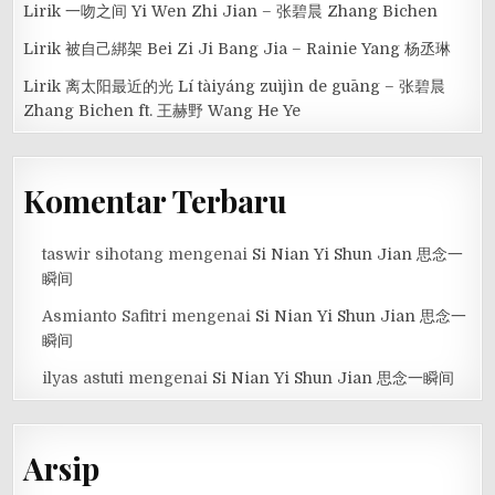
Lirik 一吻之间 Yi Wen Zhi Jian – 张碧晨 Zhang Bichen
Lirik 被自己綁架 Bei Zi Ji Bang Jia – Rainie Yang 杨丞琳
Lirik 离太阳最近的光 Lí tàiyáng zuìjìn de guāng – 张碧晨
Zhang Bichen ft. 王赫野 Wang He Ye
Komentar Terbaru
taswir sihotang
mengenai
Si Nian Yi Shun Jian 思念一
瞬间
Asmianto Safitri
mengenai
Si Nian Yi Shun Jian 思念一
瞬间
ilyas astuti
mengenai
Si Nian Yi Shun Jian 思念一瞬间
Arsip