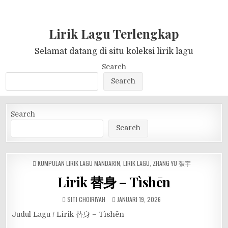
Lirik Lagu Terlengkap
Selamat datang di situ koleksi lirik lagu
Search
Search
Search
Search
POSTED
KUMPULAN LIRIK LAGU MANDARIN
,
LIRIK LAGU
,
ZHANG YU 張宇
IN
Lirik 替身 – Tìshēn
SITI CHOIRIYAH
JANUARI 19, 2026
Judul Lagu / Lirik 替身 – Tìshēn