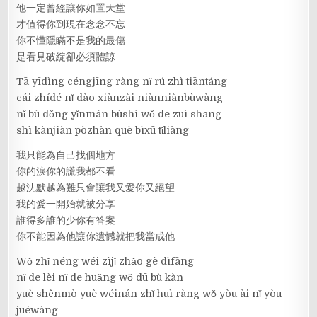
他一定曾經讓你如置天堂
才值得你到現在念念不忘
你不懂隱瞞不是我的最傷
是看見破綻卻必須體諒
Tā yīdìng céngjīng ràng nǐ rú zhì tiāntáng
cái zhídé nǐ dào xiànzài niànniànbùwàng
nǐ bù dǒng yǐnmán bùshì wǒ de zuì shāng
shì kànjiàn pòzhàn què bìxū tǐliàng
我只能為自己找個地方
你的淚你的謊我都不看
越沈默越為難只會讓我又愛你又絕望
我的愛一開始就被分享
誰得多誰的少你有答案
你不能因為他讓你遺憾就把我當成他
Wǒ zhǐ néng wéi zìjǐ zhǎo gè dìfāng
nǐ de lèi nǐ de huǎng wǒ dū bù kàn
yuè shěnmò yuè wéinán zhǐ huì ràng wǒ yòu ài nǐ yòu
juéwàng