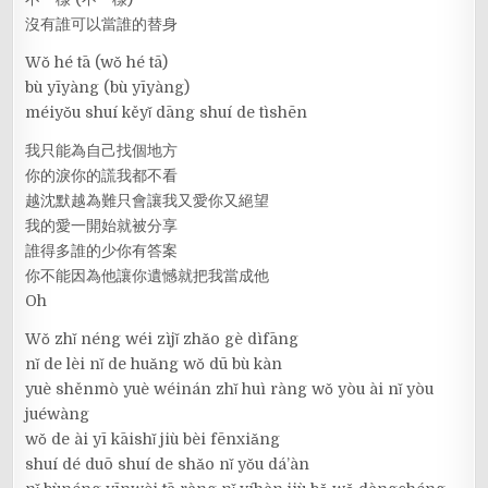
沒有誰可以當誰的替身
Wǒ hé tā (wǒ hé tā)
bù yīyàng (bù yīyàng)
méiyǒu shuí kěyǐ dāng shuí de tìshēn
我只能為自己找個地方
你的淚你的謊我都不看
越沈默越為難只會讓我又愛你又絕望
我的愛一開始就被分享
誰得多誰的少你有答案
你不能因為他讓你遺憾就把我當成他
Oh
Wǒ zhǐ néng wéi zìjǐ zhǎo gè dìfāng
nǐ de lèi nǐ de huǎng wǒ dū bù kàn
yuè shěnmò yuè wéinán zhǐ huì ràng wǒ yòu ài nǐ yòu
juéwàng
wǒ de ài yī kāishǐ jiù bèi fēnxiǎng
shuí dé duō shuí de shǎo nǐ yǒu dá’àn