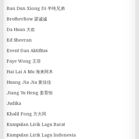
Ban Dun Xiong Di 半吨兄弟
BrotherBow 梁诚诚
Da Huan 大欢
Ed Sheeran
Event Dan Aktifitas
Faye Wong 王菲
Hai Lai A Mu 海来阿木
Huang Jia Jia 黄佳佳
Jiang Yu Heng 姜育恒
Judika
Khalil Fong 方大同
Kumpulan Lirik Lagu Barat
Kumpulan Lirik Lagu Indonesia