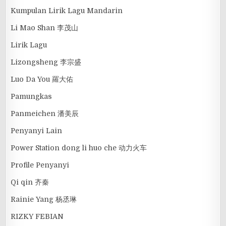
Kumpulan Lirik Lagu Mandarin
Li Mao Shan 李茂山
Lirik Lagu
Lizongsheng 李宗盛
Luo Da You 羅大佑
Pamungkas
Panmeichen 潘美辰
Penyanyi Lain
Power Station dong li huo che 动力火车
Profile Penyanyi
Qi qin 齐秦
Rainie Yang 杨丞琳
RIZKY FEBIAN