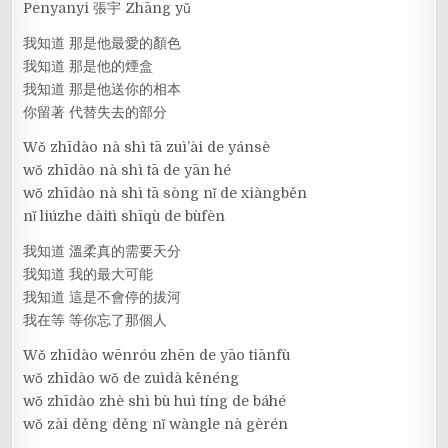
Penyanyi 張宇 Zhāng yǔ
我知道 那是他最愛的顏色
我知道 那是他的煙盒
我知道 那是他送你的相本
你留著 代替失去的部分
Wǒ zhīdào nà shì tā zuì’ài de yánsè
wǒ zhīdào nà shì tā de yān hé
wǒ zhīdào nà shì tā sòng nǐ de xiàngběn
nǐ liúzhe dàitì shīqù de bùfèn
我知道 溫柔真的需要天分
我知道 我的最大可能
我知道 這是不會停的拔河
我在等 等你忘了那個人
Wǒ zhīdào wēnróu zhēn de yāo tiānfù
wǒ zhīdào wǒ de zuìdà kěnéng
wǒ zhīdào zhè shì bù huì tíng de báhé
wǒ zài děng děng nǐ wàngle nà gèrén