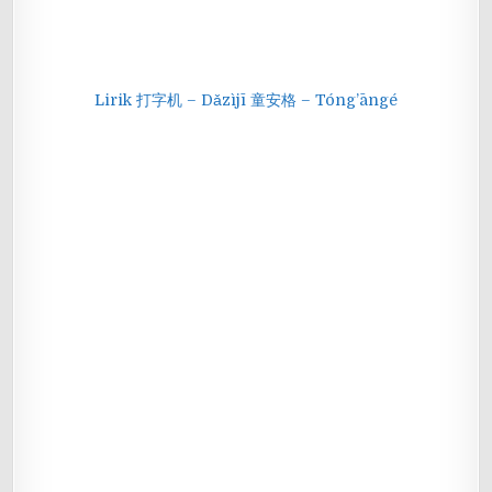
Lirik 打字机 – Dǎzìjī 童安格 – Tóng’āngé