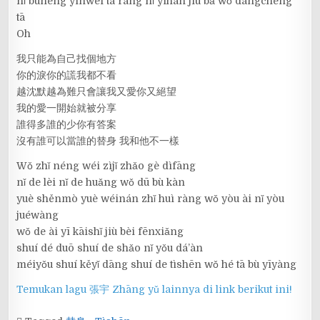
nǐ bùnéng yīnwèi tā ràng nǐ yíhàn jiù bǎ wǒ dàngchéng
tā
Oh
我只能為自己找個地方
你的淚你的謊我都不看
越沈默越為難只會讓我又愛你又絕望
我的愛一開始就被分享
誰得多誰的少你有答案
沒有誰可以當誰的替身 我和他不一樣
Wǒ zhǐ néng wéi zìjǐ zhǎo gè dìfāng
nǐ de lèi nǐ de huǎng wǒ dū bù kàn
yuè shěnmò yuè wéinán zhǐ huì ràng wǒ yòu ài nǐ yòu
juéwàng
wǒ de ài yī kāishǐ jiù bèi fēnxiǎng
shuí dé duō shuí de shǎo nǐ yǒu dá’àn
méiyǒu shuí kěyǐ dāng shuí de tìshēn wǒ hé tā bù yīyàng
Temukan lagu 張宇 Zhāng yǔ lainnya di link berikut ini!