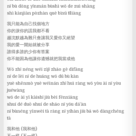
nǐ bù dǒng yǐnmán bùshì wǒ de zuì shāng
shì kànjiàn pòzhàn què bìxū tǐliàng
我只能為自己找個地方
你的淚你的謊我都不看
越沈默越為難只會讓我又愛你又絕望
我的愛一開始就被分享
誰得多誰的少你有答案
你不能因為他讓你遺憾就把我當成他
Wǒ zhǐ néng wéi zìjǐ zhǎo gè dìfāng
nǐ de lèi nǐ de huǎng wǒ dū bù kàn
yuè shěnmò yuè wéinán zhǐ huì ràng wǒ yòu ài nǐ yòu
juéwàng
wǒ de ài yī kāishǐ jiù bèi fēnxiǎng
shuí dé duō shuí de shǎo nǐ yǒu dá’àn
nǐ bùnéng yīnwèi tā ràng nǐ yíhàn jiù bǎ wǒ dàngchéng
tā
我和他 (我和他)
不一樣 (不一樣)