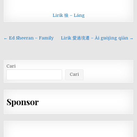
Lirik 狼 – Láng
Navigasi
← Ed Sheeran – Family
Lirik 愛過境遷 – Ài guòjìng qiān →
pos
Cari
Cari
Sponsor