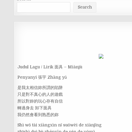
Search
Judul Lagu / Lirik 面具 – Miànjù
Penyanyi 張宇 Zhāng yǔ
是我太相信妳所謂的陷阱
只是對不真心的人的遊戲
所以對妳的玩心存有自信
轉過身去 卸下面具
我仍然會看到熟悉的妳
Shì wǒ tài xiāngxìn nǐ suǒwèi de xiànjǐng
zhǐshì duì bù zhēnxīn de rén de yóuxì