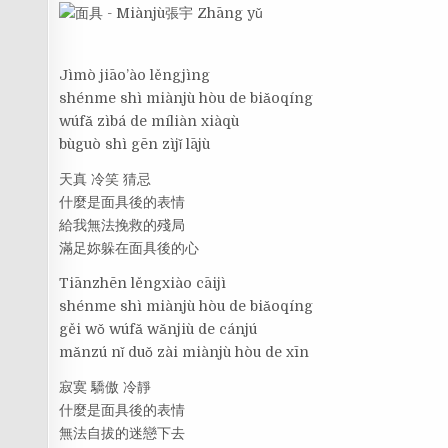
Jìmò jiāo’ào lěngjìng
shénme shì miànjù hòu de biǎoqíng
wúfǎ zìbá de míliàn xiàqù
bùguò shì gēn zìjǐ lājù
天真 冷笑 猜忌
什麼是面具後的表情
給我無法挽救的殘局
滿足妳躲在面具後的心
Tiānzhēn lěngxiào cāijì
shénme shì miànjù hòu de biǎoqíng
gěi wǒ wúfǎ wǎnjiù de cánjú
mǎnzú nǐ duǒ zài miànjù hòu de xīn
寂寞 驕傲 冷靜
什麼是面具後的表情
無法自拔的迷戀下去