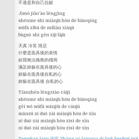
不過是和自己拉鋸
Jìmò jiāo’ào lěngjìng
shénme shì miànjù hòu de biǎoqíng
wúfǎ zìbá de míliàn xiàqù
bùguò shì gēn zìjǐ lājù
天真 冷笑 猜忌
什麼是面具後的表情
給我無法挽救的殘局
滿足妳躲在面具後的心
妳躲在面具後自私的心
妳躲在面具後 自私的心
Tiānzhēn lěngxiào cāijì
shénme shì miànjù hòu de biǎoqíng
gěi wǒ wúfǎ wǎnjiù de cánjú
mǎnzú nǐ duǒ zài miànjù hòu de xīn
nǐ duǒ zài miànjù hòu zìsī de xīn
nǐ duǒ zài miànjù hòu zìsī de xīn
Temukan lagu 張宇 Zhāng yǔ lainnya di link berikut ini!