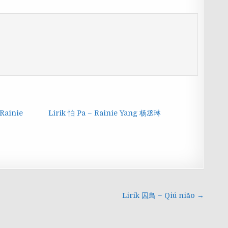
 Rainie
Lirik 怕 Pa – Rainie Yang 杨丞琳
Lirik 囚鳥 – Qiú niǎo →