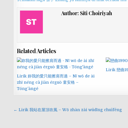
Author:
Siti Choiriyah
Related Articles
Lirik 戀曲19
Lirik 妳我的愛只能擦肩而過 – Nǐ wǒ de ài
zhǐ néng cā jiān érguò 童安格 –
Tóng’āngé
Navigasi
← Lirik 我站在屋頂吹風 – Wǒ zhàn zài wūdǐng chuīfēng
pos