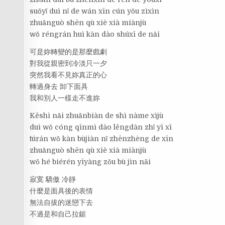
suǒyǐ duì nǐ de wán xīn cún yǒu zìxìn
zhuǎnguò shēn qù xiè xià miànjù
wǒ réngrán huì kàn dào shúxī de nǎi
可是妳轉變的是那麼戲劇
對我從親密到冷淡只一夕
突然我看不見妳真正的心
轉過身去 卸下面具
我和別人一樣走不進妳
Kěshì nǎi zhuǎnbiàn de shì nàme xìjù
duì wǒ cóng qīnmì dào lěngdàn zhǐ yī xī
túrán wǒ kàn bùjiàn nǐ zhēnzhèng de xīn
zhuǎnguò shēn qù xiè xià miànjù
wǒ hé biérén yīyàng zǒu bù jìn nǎi
寂寞 驕傲 冷靜
什麼是面具後的表情
無法自拔的迷戀下去
不過是和自己拉鋸