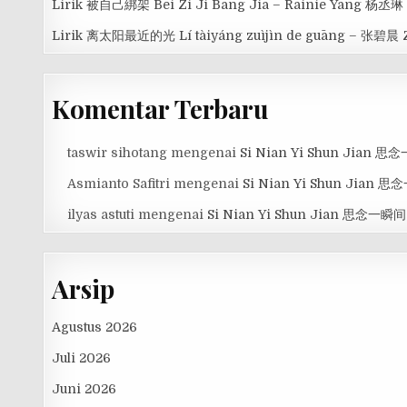
Lirik 被自己綁架 Bei Zi Ji Bang Jia – Rainie Yang 杨丞琳
Lirik 离太阳最近的光 Lí tàiyáng zuìjìn de guāng – 张碧晨 
Komentar Terbaru
taswir sihotang
mengenai
Si Nian Yi Shun Jian 
Asmianto Safitri
mengenai
Si Nian Yi Shun Jian 
ilyas astuti
mengenai
Si Nian Yi Shun Jian 思念一瞬间
Arsip
Agustus 2026
Juli 2026
Juni 2026