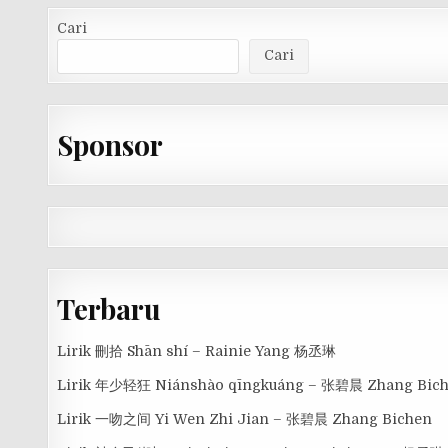
Cari
Cari
Sponsor
Terbaru
Lirik 刪拾 Shān shí – Rainie Yang 杨丞琳
Lirik 年少轻狂 Niánshào qīngkuáng – 张碧晨 Zhang Bic
Lirik 一吻之间 Yi Wen Zhi Jian – 张碧晨 Zhang Bichen