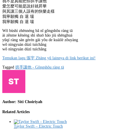
我不是真能把你拱手讓他
愛怎麼可能是說好就昇華
與其讓三個人該有的快樂走樣
我寧願獨 自 退 場
我寧願獨 自 退 場
Wǒ bùshì zhēnnéng bǎ nǐ gǒngshǒu ràng tā
ài zěnme kěnéng shì shuō hǎo jiù shēnghuá
yǔqí ràng sān gèrén gāi yǒu de kuàilè zǒuyàng
wǒ nìngyuàn dúzì tuìchǎng
wǒ nìngyuàn dúzì tuìchǎng
Temukan lagu 張宇 Zhāng yǔ lainnya di link berikut ini!
Tagged
拱手讓他 - Gǒngshǒu ràng tā
Author:
Siti Choiriyah
Related Articles
Taylor Swift – Electric Touch