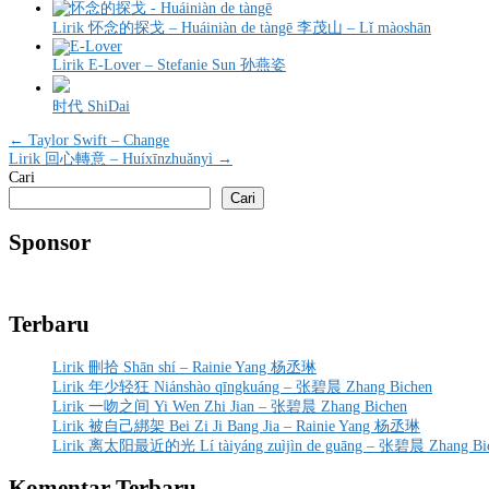
Lirik 怀念的探戈 – Huáiniàn de tàngē 李茂山 – Lǐ màoshān
Lirik E-Lover – Stefanie Sun 孙燕姿
时代 ShiDai
Navigasi
← Taylor Swift – Change
Lirik 回心轉意 – Huíxīnzhuǎnyì →
pos
Cari
Cari
Sponsor
Terbaru
Lirik 刪拾 Shān shí – Rainie Yang 杨丞琳
Lirik 年少轻狂 Niánshào qīngkuáng – 张碧晨 Zhang Bichen
Lirik 一吻之间 Yi Wen Zhi Jian – 张碧晨 Zhang Bichen
Lirik 被自己綁架 Bei Zi Ji Bang Jia – Rainie Yang 杨丞琳
Lirik 离太阳最近的光 Lí tàiyáng zuìjìn de guāng – 张碧晨 Zhang Bi
Komentar Terbaru