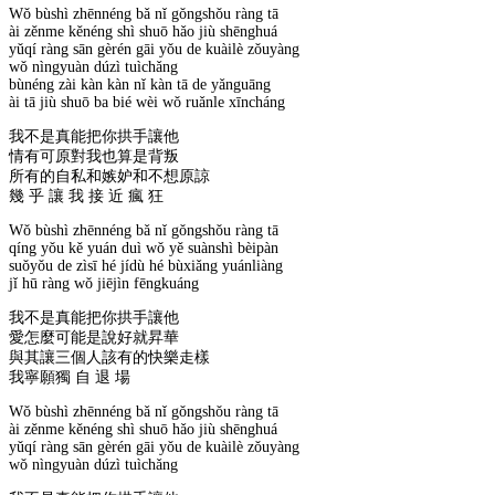
Wǒ bùshì zhēnnéng bǎ nǐ gǒngshǒu ràng tā
ài zěnme kěnéng shì shuō hǎo jiù shēnghuá
yǔqí ràng sān gèrén gāi yǒu de kuàilè zǒuyàng
wǒ nìngyuàn dúzì tuìchǎng
bùnéng zài kàn kàn nǐ kàn tā de yǎnguāng
ài tā jiù shuō ba bié wèi wǒ ruǎnle xīncháng
我不是真能把你拱手讓他
情有可原對我也算是背叛
所有的自私和嫉妒和不想原諒
幾 乎 讓 我 接 近 瘋 狂
Wǒ bùshì zhēnnéng bǎ nǐ gǒngshǒu ràng tā
qíng yǒu kě yuán duì wǒ yě suànshì bèipàn
suǒyǒu de zìsī hé jídù hé bùxiǎng yuánliàng
jǐ hū ràng wǒ jiējìn fēngkuáng
我不是真能把你拱手讓他
愛怎麼可能是說好就昇華
與其讓三個人該有的快樂走樣
我寧願獨 自 退 場
Wǒ bùshì zhēnnéng bǎ nǐ gǒngshǒu ràng tā
ài zěnme kěnéng shì shuō hǎo jiù shēnghuá
yǔqí ràng sān gèrén gāi yǒu de kuàilè zǒuyàng
wǒ nìngyuàn dúzì tuìchǎng