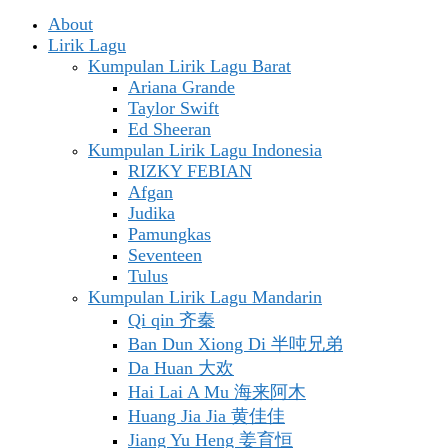
About
Lirik Lagu
Kumpulan Lirik Lagu Barat
Ariana Grande
Taylor Swift
Ed Sheeran
Kumpulan Lirik Lagu Indonesia
RIZKY FEBIAN
Afgan
Judika
Pamungkas
Seventeen
Tulus
Kumpulan Lirik Lagu Mandarin
Qi qin 齐秦
Ban Dun Xiong Di 半吨兄弟
Da Huan 大欢
Hai Lai A Mu 海来阿木
Huang Jia Jia 黄佳佳
Jiang Yu Heng 姜育恒