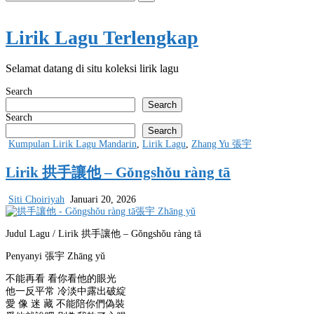
for:
Lirik Lagu Terlengkap
Selamat datang di situ koleksi lirik lagu
Search
Search
Search
Search
Posted
Kumpulan Lirik Lagu Mandarin
,
Lirik Lagu
,
Zhang Yu 張宇
in
Lirik 拱手讓他 – Gǒngshǒu ràng tā
Siti Choiriyah
Januari 20, 2026
Judul Lagu / Lirik 拱手讓他 – Gǒngshǒu ràng tā
Penyanyi 張宇 Zhāng yǔ
不能再看 看你看他的眼光
他一反平常 冷淡中露出破綻
愛 像 迷 藏 不能陪你們偽裝