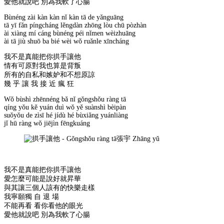
愛他就說吧 別為我軟了心腸
Bùnéng zài kàn kàn nǐ kàn tā de yǎnguāng
tā yī fǎn píngcháng lěngdàn zhōng lòu chū pòzhàn
ài xiàng mí cáng bùnéng péi nǐmen wèizhuāng
ài tā jiù shuō ba bié wèi wǒ ruǎnle xīncháng
我不是真能把你拱手讓他
情有可原對我也算是背叛
所有的自私和嫉妒和不想原諒
幾 乎 讓 我 接 近 瘋 狂
Wǒ bùshì zhēnnéng bǎ nǐ gǒngshǒu ràng tā
qíng yǒu kě yuán duì wǒ yě suànshì bèipàn
suǒyǒu de zìsī hé jídù hé bùxiǎng yuánliàng
jǐ hū ràng wǒ jiējìn fēngkuáng
我不是真能把你拱手讓他
愛怎麼可能是說好就昇華
與其讓三個人該有的快樂走樣
我寧願獨 自 退 場
不能再看 看你看他的眼光
愛他就說吧 別為我軟了心腸