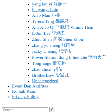
yang lan yi 洋澜一
Penyanyi Lain
Xiao Man 小曼
Teresa Teng 鄧麗君
Xin Xiao Qi 辛晓琪 Winnie Hsin
E-Jun Lee 李翊君
Zhou Shen 周深 Shen Zhou
zhang yu sheng 张雨生
Jacky Cheung 张学友
Power Station dong li huo che 动力火车
Tong’ange 童安格
zhao chuan 赵传
BrotherBow 梁诚诚
Uncategorized
Event Dan Aktifitas
Kontak Kami
Privacy Policy
×
Search