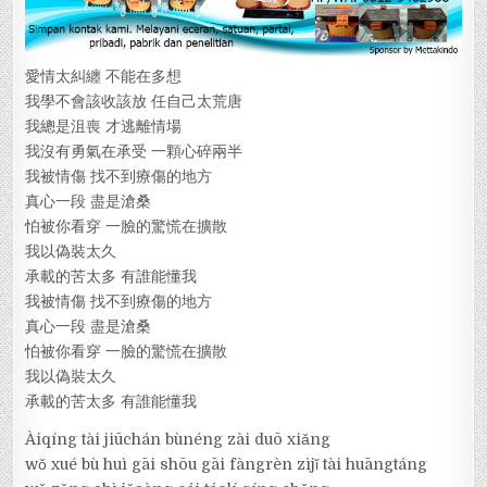
愛情太糾纏 不能在多想
我學不會該收該放 任自己太荒唐
我總是沮喪 才逃離情場
我沒有勇氣在承受 一顆心碎兩半
我被情傷 找不到療傷的地方
真心一段 盡是滄桑
怕被你看穿 一臉的驚慌在擴散
我以偽裝太久
承載的苦太多 有誰能懂我
我被情傷 找不到療傷的地方
真心一段 盡是滄桑
怕被你看穿 一臉的驚慌在擴散
我以偽裝太久
承載的苦太多 有誰能懂我
Àiqíng tài jiūchán bùnéng zài duō xiǎng
wǒ xué bù huì gāi shōu gāi fàngrèn zìjǐ tài huāngtáng