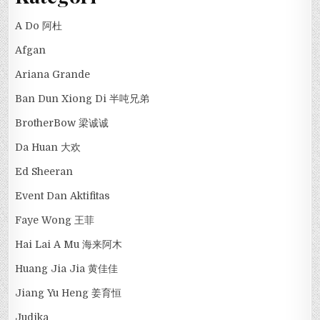
A Do 阿杜
Afgan
Ariana Grande
Ban Dun Xiong Di 半吨兄弟
BrotherBow 梁诚诚
Da Huan 大欢
Ed Sheeran
Event Dan Aktifitas
Faye Wong 王菲
Hai Lai A Mu 海来阿木
Huang Jia Jia 黄佳佳
Jiang Yu Heng 姜育恒
Judika