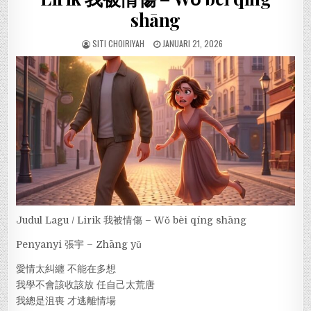
shāng
SITI CHOIRIYAH
JANUARI 21, 2026
Judul Lagu / Lirik 我被情傷 – Wǒ bèi qíng shāng
Penyanyi 張宇 – Zhāng yǔ
愛情太糾纏 不能在多想
我學不會該收該放 任自己太荒唐
我總是沮喪 才逃離情場