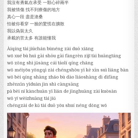
我沒有勇氣在承受 一顆心碎兩半
我被情傷 找不到療傷的地方
真心一段 盡是滄桑
怕被你看穿 一臉的驚慌在擴散
我以偽裝太久
承載的苦太多 有誰能懂我
Àiqíng tài jiūchán bùnéng zài duō xiǎng
wǒ xué bù huì gāi shōu gāi fàngrèn zìjǐ tài huāngtáng
wǒ zǒng shì jǔsàng cái táolí qíng chǎng
wǒ méiyǒu yǒngqì zài chéngshòu yī kē xīn suì liǎng bàn
wǒ bèi qíng shāng zhǎo bù dào liáoshāng dì dìfāng
zhēnxīn yīduàn jìn shì cāngsāng
pà bèi nǐ kànchuān yī liǎn de jīnghuāng zài kuòsàn
wǒ yǐ wèizhuāng tài jiǔ
chéngzài de kǔ tài duō yǒu shuí néng dǒng wǒ