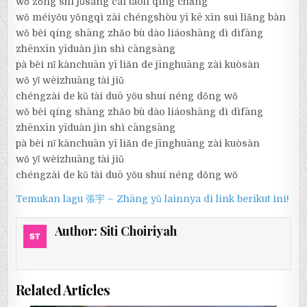
wǒ zǒng shì jǔsàng cái táolí qíng chǎng
wǒ méiyǒu yǒngqì zài chéngshòu yī kē xīn suì liǎng bàn
wǒ bèi qíng shāng zhǎo bù dào liáoshāng dì dìfāng
zhēnxīn yīduàn jìn shì cāngsāng
pà bèi nǐ kànchuān yī liǎn de jīnghuāng zài kuòsàn
wǒ yǐ wèizhuāng tài jiǔ
chéngzài de kǔ tài duō yǒu shuí néng dǒng wǒ
wǒ bèi qíng shāng zhǎo bù dào liáoshāng dì dìfāng
zhēnxīn yīduàn jìn shì cāngsāng
pà bèi nǐ kànchuān yī liǎn de jīnghuāng zài kuòsàn
wǒ yǐ wèizhuāng tài jiǔ
chéngzài de kǔ tài duō yǒu shuí néng dǒng wǒ
Temukan lagu 張宇 – Zhāng yǔ lainnya di link berikut ini!
Author:
Siti Choiriyah
Related Articles