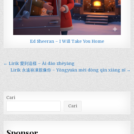
Ed Sheeran – I Will Take You Home
Navigasi
← Lirik 愛到這樣 – Ài dào zhèyàng
pos
Lirik 永遠袂凍親像你 – Yǒngyuǎn mèi dòng qīn xiàng nǐ →
Cari
Cari
Sponsor