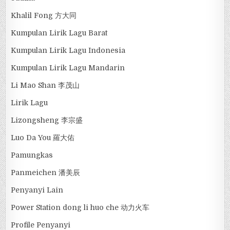
Khalil Fong 方大同
Kumpulan Lirik Lagu Barat
Kumpulan Lirik Lagu Indonesia
Kumpulan Lirik Lagu Mandarin
Li Mao Shan 李茂山
Lirik Lagu
Lizongsheng 李宗盛
Luo Da You 羅大佑
Pamungkas
Panmeichen 潘美辰
Penyanyi Lain
Power Station dong li huo che 动力火车
Profile Penyanyi