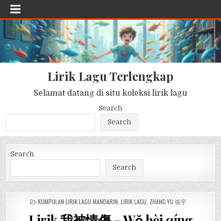
Lirik Lagu Terlengkap
Selamat datang di situ koleksi lirik lagu
Search
Search
Search
Search
POSTED
KUMPULAN LIRIK LAGU MANDARIN
,
LIRIK LAGU
,
ZHANG YU 張宇
IN
Lirik 我被情傷 – Wǒ bèi qíng