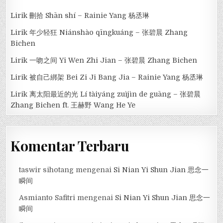
Lirik 刪拾 Shān shí – Rainie Yang 杨丞琳
Lirik 年少轻狂 Niánshào qīngkuáng – 张碧晨 Zhang
Bichen
Lirik 一吻之间 Yi Wen Zhi Jian – 张碧晨 Zhang Bichen
Lirik 被自己綁架 Bei Zi Ji Bang Jia – Rainie Yang 杨丞琳
Lirik 离太阳最近的光 Lí tàiyáng zuìjìn de guāng – 张碧晨
Zhang Bichen ft. 王赫野 Wang He Ye
Komentar Terbaru
taswir sihotang
mengenai
Si Nian Yi Shun Jian 思念一
瞬间
Asmianto Safitri
mengenai
Si Nian Yi Shun Jian 思念一
瞬间