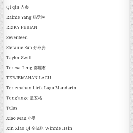
Qi qin 齐秦
Rainie Yang 杨丞琳
RIZKY FEBIAN
Seventeen
Stefanie Sun 孙燕姿
Taylor Swift
Teresa Teng 鄧麗君
TERJEMAHAN LAGU
Terjemahan Lirik Lagu Mandarin
Tong'ange 童安格
Tulus
Xiao Man 小曼
Xin Xiao Qi 辛晓琪 Winnie Hsin