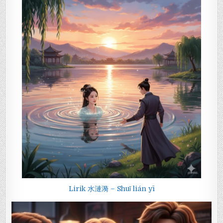
Lirik 水漣漪 – Shuǐ lián yī