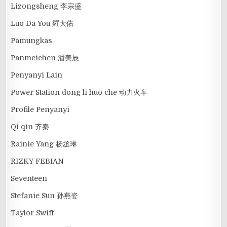
Lizongsheng 李宗盛
Luo Da You 羅大佑
Pamungkas
Panmeichen 潘美辰
Penyanyi Lain
Power Station dong li huo che 动力火车
Profile Penyanyi
Qi qin 齐秦
Rainie Yang 杨丞琳
RIZKY FEBIAN
Seventeen
Stefanie Sun 孙燕姿
Taylor Swift