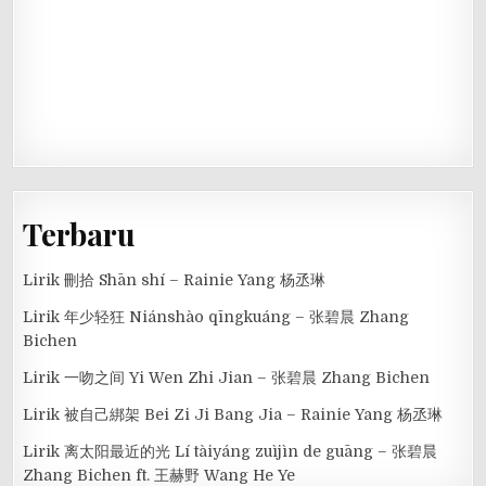
Terbaru
Lirik 刪拾 Shān shí – Rainie Yang 杨丞琳
Lirik 年少轻狂 Niánshào qīngkuáng – 张碧晨 Zhang
Bichen
Lirik 一吻之间 Yi Wen Zhi Jian – 张碧晨 Zhang Bichen
Lirik 被自己綁架 Bei Zi Ji Bang Jia – Rainie Yang 杨丞琳
Lirik 离太阳最近的光 Lí tàiyáng zuìjìn de guāng – 张碧晨
Zhang Bichen ft. 王赫野 Wang He Ye