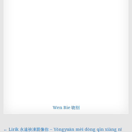
Wen Bie 吻别
Navigasi
← Lirik 永遠袂凍親像你 – Yǒngyuǎn mèi dòng qīn xiàng nǐ