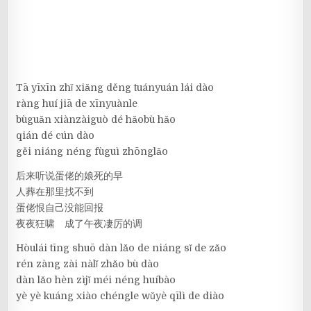
Tā yīxīn zhǐ xiǎng děng tuányuán lái dào
ràng huí jiā de xīnyuànle
bùguǎn xiànzàiguò dé hǎobù hǎo
qián dé cún dào
gěi niáng néng fùguì zhōnglǎo
后来听说蛋佬的娘死的早
人葬在那里找不到
蛋佬恨自己没能回报
夜夜狂啸 成了午夜凄厉的调
Hòulái tīng shuō dàn lǎo de niáng sǐ de zǎo
rén zàng zài nàlǐ zhǎo bù dào
dàn lǎo hèn zìjǐ méi néng huíbào
yè yè kuáng xiào chéngle wǔyè qīlì de diào