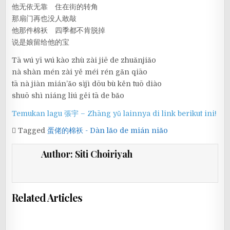
他无依无靠 住在街的转角
那扇门再也没人敢敲
他那件棉袄 四季都不肯脱掉
说是娘留给他的宝
Tā wú yī wú kào zhù zài jiē de zhuǎnjiǎo
nà shàn mén zài yě méi rén gǎn qiāo
tā nà jiàn mián’ǎo sìjì dōu bù kěn tuō diào
shuō shì niáng liú gěi tā de bǎo
Temukan lagu 張宇 – Zhāng yǔ lainnya di link berikut ini!
Tagged
蛋佬的棉袄 - Dàn lǎo de mián niǎo
Author:
Siti Choiriyah
Related Articles