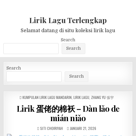
Lirik Lagu Terlengkap
Selamat datang di situ koleksi lirik lagu
Search
Search
Search
Search
POSTED
KUMPULAN LIRIK LAGU MANDARIN
,
LIRIK LAGU
,
ZHANG YU 張宇
IN
Lirik 蛋佬的棉袄 – Dàn lǎo de
mián niǎo
SITI CHOIRIYAH
JANUARI 21, 2026