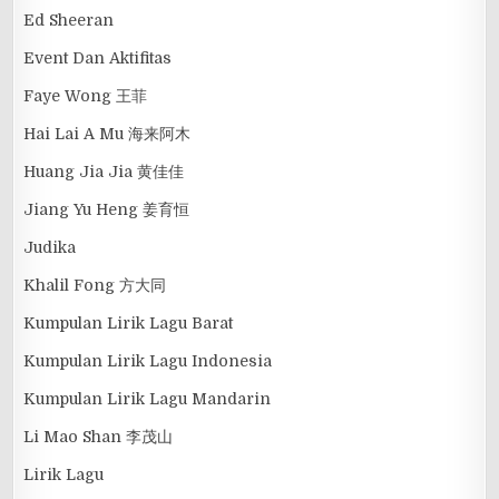
Ed Sheeran
Event Dan Aktifitas
Faye Wong 王菲
Hai Lai A Mu 海来阿木
Huang Jia Jia 黄佳佳
Jiang Yu Heng 姜育恒
Judika
Khalil Fong 方大同
Kumpulan Lirik Lagu Barat
Kumpulan Lirik Lagu Indonesia
Kumpulan Lirik Lagu Mandarin
Li Mao Shan 李茂山
Lirik Lagu