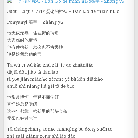
Judul Lagu / Lirik 蛋佬的棉袄 – Dàn lǎo de mián niǎo
Penyanyi 張宇 – Zhāng yǔ
他无依无靠 住在街的转角
大家都叫他蛋佬
他有件棉袄 怎么也不肯丢掉
说是娘留给他的宝
Tā wú yī wú kào zhù zài jiē de zhuǎnjiǎo
dàjiā dōu jiào tā dàn lǎo
tā yǒu jiàn mián’ǎo zěnme yě bù kěn diūdiào
shuō shì niáng liú gěi tā de bǎo
他常常懊恼 年轻不懂学好
直怪娘总是唠叨
这些年都靠 棉袄里的那块金条
卖蛋也好过乞讨
Tā chángcháng àonǎo niánqīng bù dǒng xuéhǎo
zhí guài niáng zǒng shì láo dāo