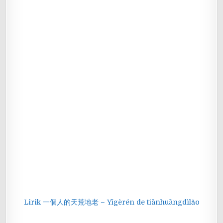
Lirik 一個人的天荒地老 – Yīgèrén de tiānhuāngdìlǎo