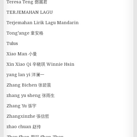
Teresa Teng 鄧麗君
TERJEMAHAN LAGU
Terjemahan Lirik Lagu Mandarin
Tong'ange 童安格
Tulus
Xiao Man 小曼
Xin Xiao Qi 辛晓琪 Winnie Hsin
yang lan yi 洋澜一
Zhang Bichen 张碧晨
zhang yu sheng 张雨生
Zhang Yu 張宇
Zhangxinzhe 張信哲
zhao chuan 赵传