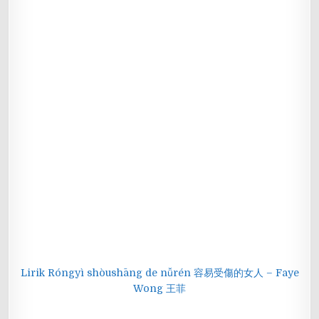
Lirik Róngyì shòushāng de nǚrén 容易受傷的女人 – Faye
Wong 王菲