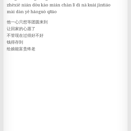
zhèxiē nián dōu kào mián chān lǐ dì nà kuài jīntiáo
mài dàn yě hǎoguò qǐtǎo
他一心只想等团圆来到
让回家的心愿了
不管现在过得好不好
钱得存到
给娘能富贵终老