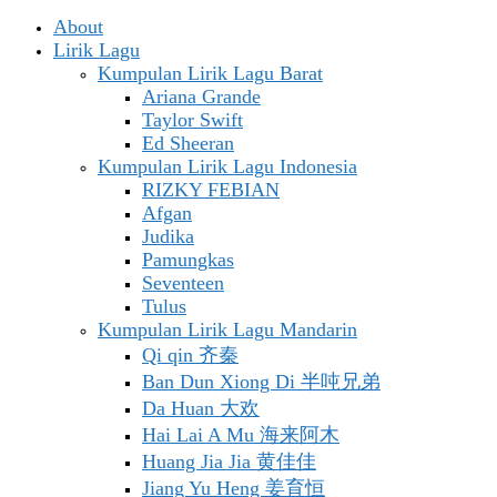
About
Lirik Lagu
Kumpulan Lirik Lagu Barat
Ariana Grande
Taylor Swift
Ed Sheeran
Kumpulan Lirik Lagu Indonesia
RIZKY FEBIAN
Afgan
Judika
Pamungkas
Seventeen
Tulus
Kumpulan Lirik Lagu Mandarin
Qi qin 齐秦
Ban Dun Xiong Di 半吨兄弟
Da Huan 大欢
Hai Lai A Mu 海来阿木
Huang Jia Jia 黄佳佳
Jiang Yu Heng 姜育恒