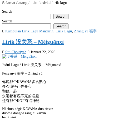
Selamat datang di situ koleksi lirik lagu
Search
Search
Search
Search
Posted
Kumpulan Lirik Lagu Mandarin
,
Lirik Lagu
,
Zhang Yu 張宇
in
Lirik 没关系 – Méiguānxì
Siti Choiriyah
Januari 22, 2026
Judul Lagu / Lirik 没关系 – Méiguānxì
Penyanyi 張宇 – Zhāng yǔ
你说那个KAVANA多么贴心
多么懂得让你开心
和他一起
永远都有说不完的话题
还有那个KOJI有点神秘
Nǐ shuō nàgè KAVANA duō tiēxīn
duōme dǒngdé ràng nǐ kāixīn
hé tā yīqǐ