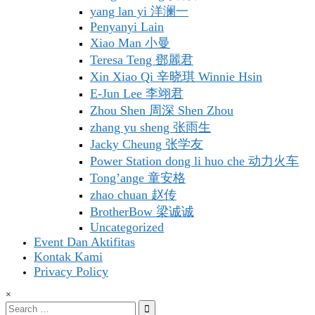
yang lan yi 洋澜一
Penyanyi Lain
Xiao Man 小曼
Teresa Teng 鄧麗君
Xin Xiao Qi 辛晓琪 Winnie Hsin
E-Jun Lee 李翊君
Zhou Shen 周深 Shen Zhou
zhang yu sheng 张雨生
Jacky Cheung 张学友
Power Station dong li huo che 动力火车
Tong’ange 童安格
zhao chuan 赵传
BrotherBow 梁诚诚
Uncategorized
Event Dan Aktifitas
Kontak Kami
Privacy Policy
×
Search