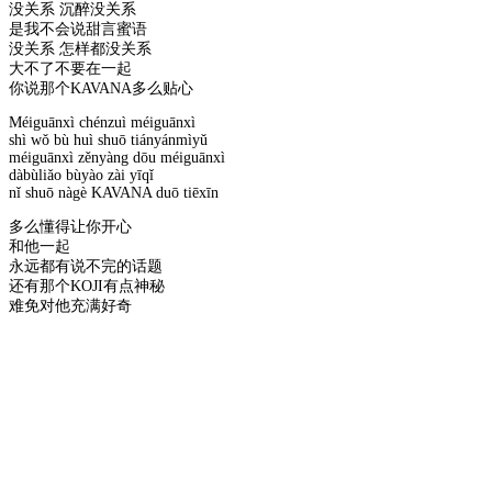
没关系 沉醉没关系
是我不会说甜言蜜语
没关系 怎样都没关系
大不了不要在一起
你说那个KAVANA多么贴心
Méiguānxì chénzuì méiguānxì
shì wǒ bù huì shuō tiányánmìyǔ
méiguānxì zěnyàng dōu méiguānxì
dàbùliǎo bùyào zài yīqǐ
nǐ shuō nàgè KAVANA duō tiēxīn
多么懂得让你开心
和他一起
永远都有说不完的话题
还有那个KOJI有点神秘
难免对他充满好奇