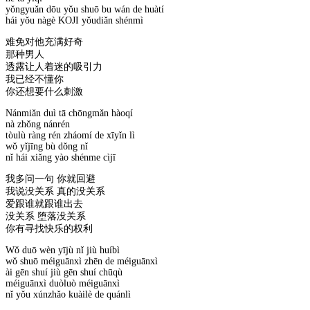
yǒngyuǎn dōu yǒu shuō bu wán de huàtí
hái yǒu nàgè KOJI yǒudiǎn shénmì
难免对他充满好奇
那种男人
透露让人着迷的吸引力
我已经不懂你
你还想要什么刺激
Nánmiǎn duì tā chōngmǎn hàoqí
nà zhǒng nánrén
tòulù ràng rén zháomí de xīyǐn lì
wǒ yǐjīng bù dǒng nǐ
nǐ hái xiǎng yào shénme cìjī
我多问一句 你就回避
我说没关系 真的没关系
爱跟谁就跟谁出去
没关系 堕落没关系
你有寻找快乐的权利
Wǒ duō wèn yījù nǐ jiù huíbì
wǒ shuō méiguānxì zhēn de méiguānxì
ài gēn shuí jiù gēn shuí chūqù
méiguānxì duòluò méiguānxì
nǐ yǒu xúnzhǎo kuàilè de quánlì