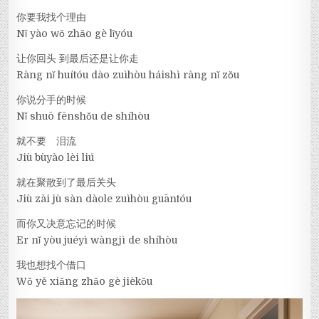
你要我找个理由
Nǐ yào wǒ zhǎo gè lǐyóu
让你回头 到最后还是让你走
Ràng nǐ huítóu dào zuìhòu háishì ràng nǐ zǒu
你说分手的时候
Nǐ shuō fēnshǒu de shíhòu
就不要 泪流
Jiù bùyào lèi liú
就在聚散到了最后关头
Jiù zài jù sàn dàole zuìhòu guāntóu
而你又决意忘记的时候
Er nǐ yòu juéyì wàngjì de shíhòu
我也想找个借口
Wǒ yě xiǎng zhǎo gè jièkǒu