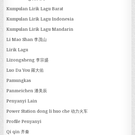
Kumpulan Lirik Lagu Barat
Kumpulan Lirik Lagu Indonesia
Kumpulan Lirik Lagu Mandarin
Li Mao Shan 李茂山
Lirik Lagu
Lizongsheng 李宗盛
Luo Da You 羅大佑
Pamungkas
Panmeichen 潘美辰
Penyanyi Lain
Power Station dong li huo che 动力火车
Profile Penyanyi
Qi qin 齐秦