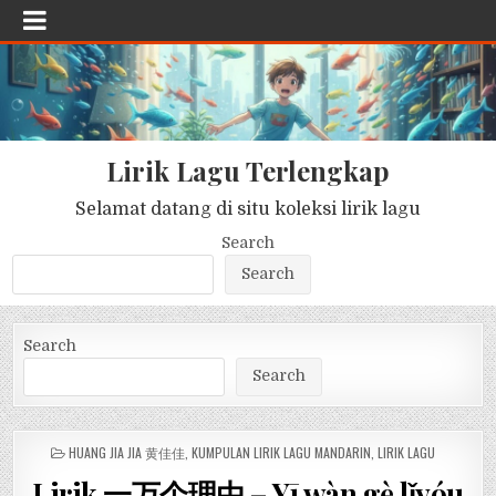
Lirik Lagu Terlengkap
Selamat datang di situ koleksi lirik lagu
Search
Search
Search
Search
POSTED
HUANG JIA JIA 黄佳佳
,
KUMPULAN LIRIK LAGU MANDARIN
,
LIRIK LAGU
IN
Lirik 一万个理由 – Yī wàn gè lǐyóu