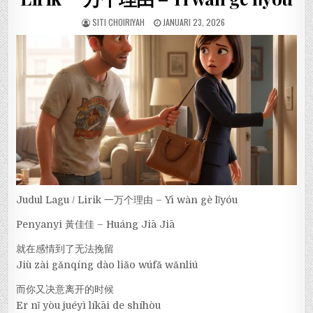
SITI CHOIRIYAH
JANUARI 23, 2026
Judul Lagu / Lirik 一万个理由 – Yī wàn gè lǐyóu
Penyanyi 黃佳佳 – Huáng Jiā Jiā
就在感情到了无法挽留
Jiù zài gǎnqíng dào liǎo wúfǎ wǎnliú
而你又决意离开的时候
Er nǐ yòu juéyì líkāi de shíhòu