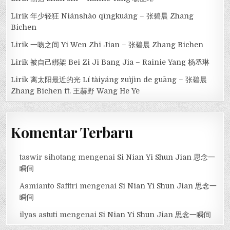
Lirik 年少轻狂 Niánshào qīngkuáng – 张碧晨 Zhang
Bichen
Lirik 一吻之间 Yi Wen Zhi Jian – 张碧晨 Zhang Bichen
Lirik 被自己綁架 Bei Zi Ji Bang Jia – Rainie Yang 杨丞琳
Lirik 离太阳最近的光 Lí tàiyáng zuìjìn de guāng – 张碧晨
Zhang Bichen ft. 王赫野 Wang He Ye
Komentar Terbaru
taswir sihotang
mengenai
Si Nian Yi Shun Jian 思念一
瞬间
Asmianto Safitri
mengenai
Si Nian Yi Shun Jian 思念一
瞬间
ilyas astuti
mengenai
Si Nian Yi Shun Jian 思念一瞬间