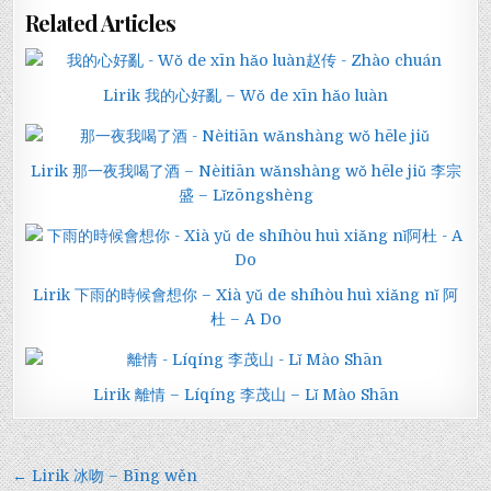
Related Articles
Lirik 我的心好亂 – Wǒ de xīn hǎo luàn
Lirik 那一夜我喝了酒 – Nèitiān wǎnshàng wǒ hēle jiǔ 李宗
盛 – Lǐzōngshèng
Lirik 下雨的時候會想你 – Xià yǔ de shíhòu huì xiǎng nǐ 阿
杜 – A Do
Lirik 離情 – Líqíng 李茂山 – Lǐ Mào Shān
Navigasi
← Lirik 冰吻 – Bīng wěn