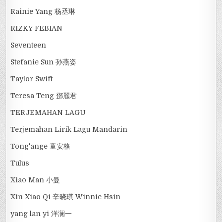
Rainie Yang 杨丞琳
RIZKY FEBIAN
Seventeen
Stefanie Sun 孙燕姿
Taylor Swift
Teresa Teng 鄧麗君
TERJEMAHAN LAGU
Terjemahan Lirik Lagu Mandarin
Tong'ange 童安格
Tulus
Xiao Man 小曼
Xin Xiao Qi 辛晓琪 Winnie Hsin
yang lan yi 洋澜一