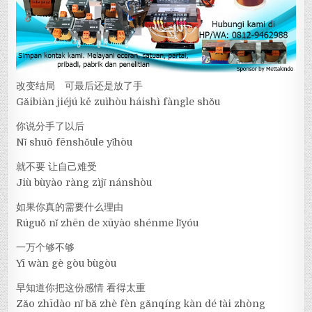
改变结局 可最后还是放了手
Gǎibiàn jiéjú kě zuìhòu háishì fàngle shǒu
你说分手了以后
Nǐ shuō fēnshǒule yǐhòu
就不要 让自己难受
Jiù bùyào ràng zìjǐ nánshòu
如果你真的需要什么理由
Rúguǒ nǐ zhēn de xūyào shénme lǐyóu
一万个够不够
Yī wàn gè gòu bùgòu
早知道你把这份感情 看得太重
Zǎo zhīdào nǐ bǎ zhè fèn gǎnqíng kàn dé tài zhòng