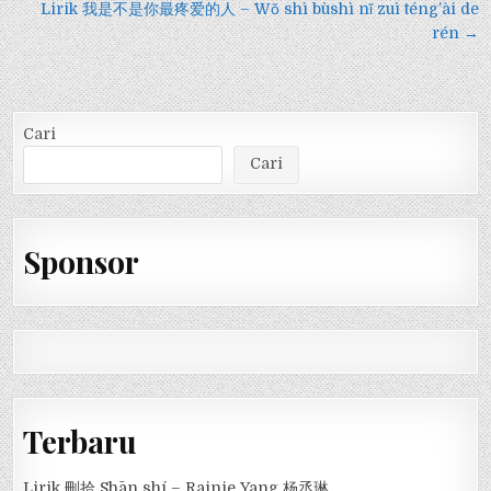
pos
Lirik 我是不是你最疼爱的人 – Wǒ shì bùshì nǐ zuì téng’ài de
rén →
Cari
Cari
Sponsor
Terbaru
Lirik 刪拾 Shān shí – Rainie Yang 杨丞琳