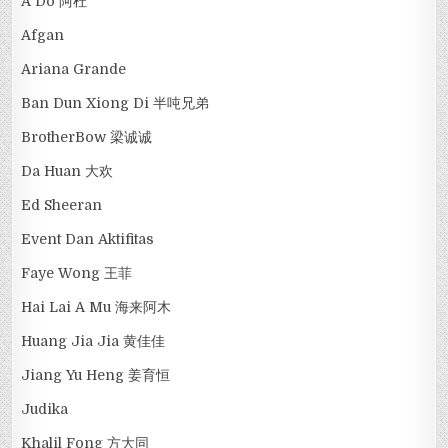
A Do 阿杜
Afgan
Ariana Grande
Ban Dun Xiong Di 半吨兄弟
BrotherBow 梁诚诚
Da Huan 大欢
Ed Sheeran
Event Dan Aktifitas
Faye Wong 王菲
Hai Lai A Mu 海来阿木
Huang Jia Jia 黄佳佳
Jiang Yu Heng 姜育恒
Judika
Khalil Fong 方大同