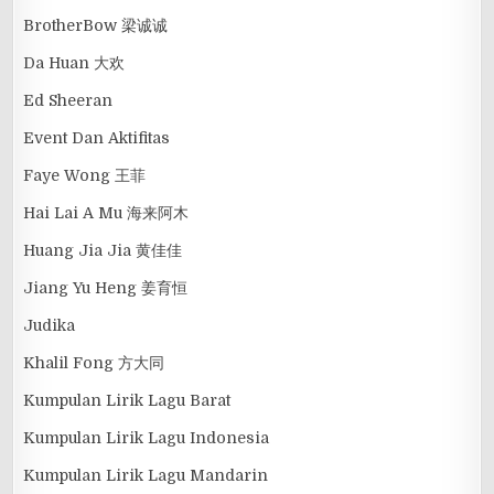
BrotherBow 梁诚诚
Da Huan 大欢
Ed Sheeran
Event Dan Aktifitas
Faye Wong 王菲
Hai Lai A Mu 海来阿木
Huang Jia Jia 黄佳佳
Jiang Yu Heng 姜育恒
Judika
Khalil Fong 方大同
Kumpulan Lirik Lagu Barat
Kumpulan Lirik Lagu Indonesia
Kumpulan Lirik Lagu Mandarin