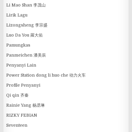
Li Mao Shan 李茂山
Lirik Lagu
Lizongsheng 李宗盛
Luo Da You 羅大佑
Pamungkas
Panmeichen 潘美辰
Penyanyi Lain
Power Station dong li huo che 动力火车
Profile Penyanyi
Qi qin 齐秦
Rainie Yang 杨丞琳
RIZKY FEBIAN
Seventeen