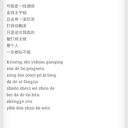
可能是一段感情
走得太平稳
总会有一泼巨浪
打得你翻滚
只是这次我真的
被打得太狠
整个人
一步都站不稳
Kěnéng shì yīduàn gǎnqíng
zǒu dé tài píngwěn
zǒng huì yǒuyī pō jù làng
dǎ dé nǐ fāngǔn
zhǐshì zhècì wǒ zhēn de
bèi dǎ dé tài hěn
zhěnggè rén
yībù dōu zhàn bù wěn