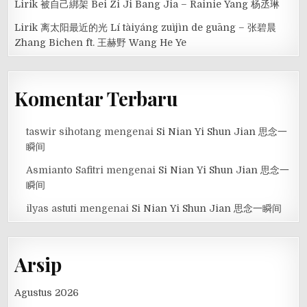
Lirik 被自己綁架 Bei Zi Ji Bang Jia – Rainie Yang 杨丞琳
Lirik 离太阳最近的光 Lí tàiyáng zuìjìn de guāng – 张碧晨
Zhang Bichen ft. 王赫野 Wang He Ye
Komentar Terbaru
taswir sihotang
mengenai
Si Nian Yi Shun Jian 思念一
瞬间
Asmianto Safitri
mengenai
Si Nian Yi Shun Jian 思念一
瞬间
ilyas astuti
mengenai
Si Nian Yi Shun Jian 思念一瞬间
Arsip
Agustus 2026