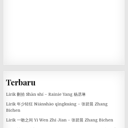
Terbaru
Lirik 刪拾 Shān shí – Rainie Yang 杨丞琳
Lirik 年少轻狂 Niánshào qīngkuáng – 张碧晨 Zhang
Bichen
Lirik 一吻之间 Yi Wen Zhi Jian – 张碧晨 Zhang Bichen