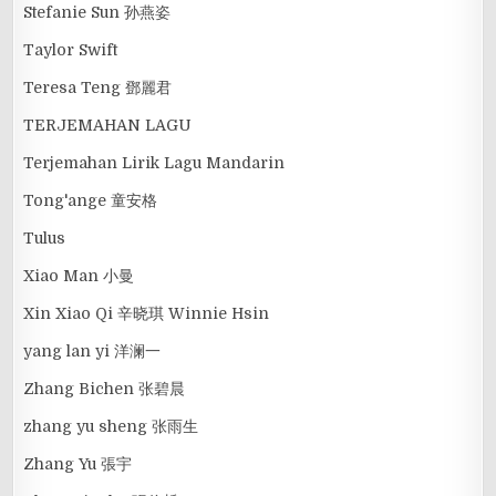
Stefanie Sun 孙燕姿
Taylor Swift
Teresa Teng 鄧麗君
TERJEMAHAN LAGU
Terjemahan Lirik Lagu Mandarin
Tong'ange 童安格
Tulus
Xiao Man 小曼
Xin Xiao Qi 辛晓琪 Winnie Hsin
yang lan yi 洋澜一
Zhang Bichen 张碧晨
zhang yu sheng 张雨生
Zhang Yu 張宇