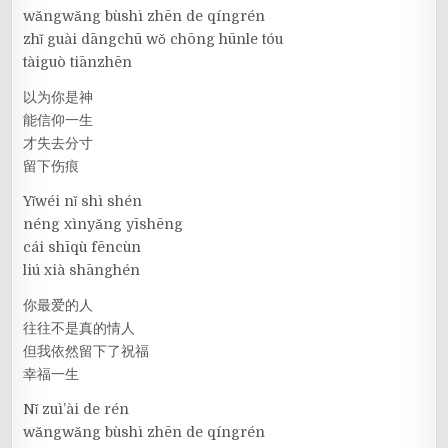
wǎngwǎng bùshì zhēn de qíngrén
zhǐ guài dāngchū wǒ chōng hūnle tóu
tàiguò tiānzhēn
以为你是神
能信仰一生
才失去分寸
留下伤痕
Yǐwéi nǐ shì shén
néng xìnyǎng yīshēng
cái shīqù fēncùn
liú xià shānghén
你最爱的人
往往不是真的情人
但我依然留下了祝福
幸福一生
Nǐ zuì’ài de rén
wǎngwǎng bùshì zhēn de qíngrén