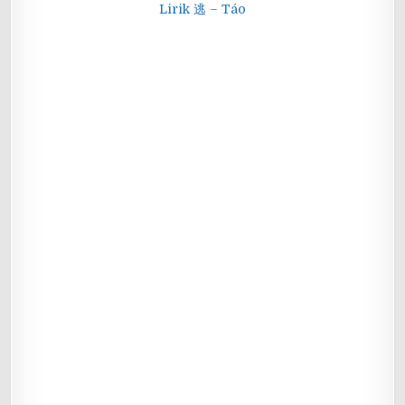
Lirik 逃 – Táo