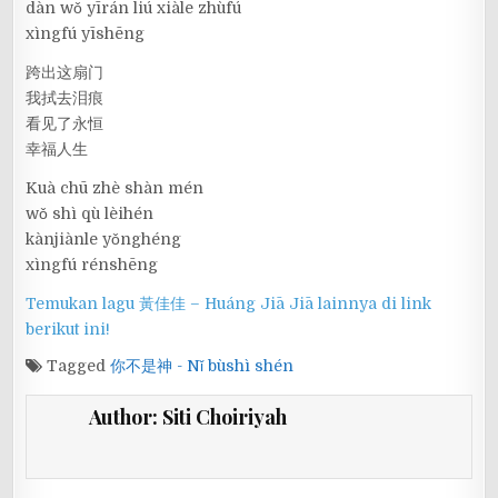
dàn wǒ yīrán liú xiàle zhùfú
xìngfú yīshēng
跨出这扇门
我拭去泪痕
看见了永恒
幸福人生
Kuà chū zhè shàn mén
wǒ shì qù lèihén
kànjiànle yǒnghéng
xìngfú rénshēng
Temukan lagu 黃佳佳 – Huáng Jiā Jiā lainnya di link
berikut ini!
Tagged
你不是神 - Nǐ bùshì shén
Author:
Siti Choiriyah