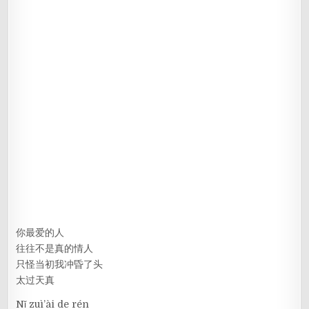
你最爱的人
往往不是真的情人
只怪当初我冲昏了头
太过天真
Nǐ zuì’ài de rén