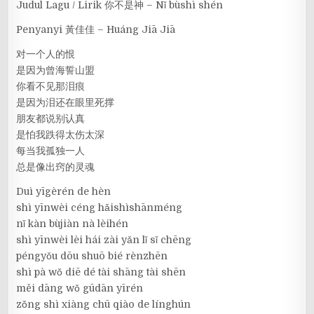
Judul Lagu / Lirik 你不是神 – Nǐ bùshì shén
Penyanyi 黃佳佳 – Huáng Jiā Jiā
对一个人的恨
是因为曾海誓山盟
你看不见那泪痕
是因为泪还在眼里死撑
朋友都说别认真
是怕我跌得太伤太深
每当我孤独一人
总是像出窍的灵魂
Duì yīgèrén de hèn
shì yīnwèi céng hǎishìshānméng
nǐ kàn bùjiàn nà lèihén
shì yīnwèi lèi hái zài yǎn lǐ sǐ chēng
péngyǒu dōu shuō bié rènzhēn
shì pà wǒ diē dé tài shāng tài shēn
měi dāng wǒ gūdān yīrén
zǒng shì xiàng chū qiào de línghún