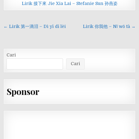
Lirik 接下來 Jie Xia Lai – Stefanie Sun 孙燕姿
Navigasi
← Lirik 第一滴泪 – Dì yī dī lèi
Lirik 你我他 – Nǐ wǒ tā →
pos
Cari
Cari
Sponsor