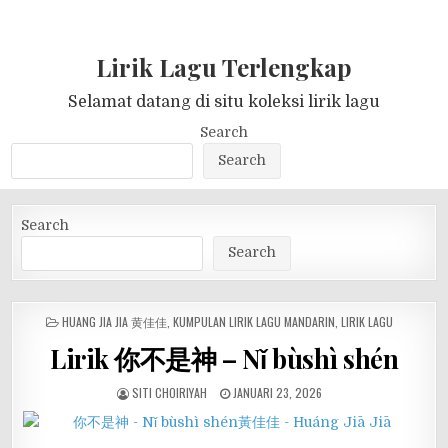
Lirik Lagu Terlengkap
Selamat datang di situ koleksi lirik lagu
Search
Search
Search
Search
POSTED
HUANG JIA JIA 黄佳佳
,
KUMPULAN LIRIK LAGU MANDARIN
,
LIRIK LAGU
IN
Lirik 你不是神 – Nǐ bùshì shén
SITI CHOIRIYAH
JANUARI 23, 2026