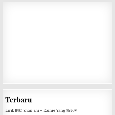
Terbaru
Lirik 刪拾 Shān shí – Rainie Yang 杨丞琳