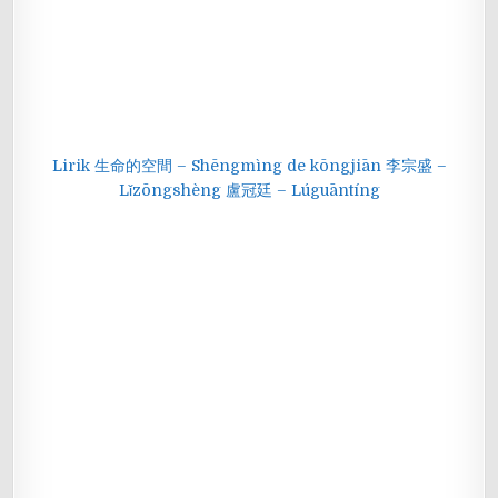
Lirik 生命的空間 – Shēngmìng de kōngjiān 李宗盛 –
Lǐzōngshèng 盧冠廷 – Lúguāntíng