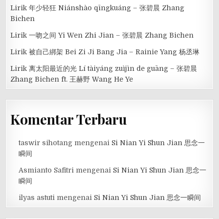
Lirik 年少轻狂 Niánshào qīngkuáng – 张碧晨 Zhang
Bichen
Lirik 一吻之间 Yi Wen Zhi Jian – 张碧晨 Zhang Bichen
Lirik 被自己綁架 Bei Zi Ji Bang Jia – Rainie Yang 杨丞琳
Lirik 离太阳最近的光 Lí tàiyáng zuìjìn de guāng – 张碧晨
Zhang Bichen ft. 王赫野 Wang He Ye
Komentar Terbaru
taswir sihotang
mengenai
Si Nian Yi Shun Jian 思念一
瞬间
Asmianto Safitri
mengenai
Si Nian Yi Shun Jian 思念一
瞬间
ilyas astuti
mengenai
Si Nian Yi Shun Jian 思念一瞬间