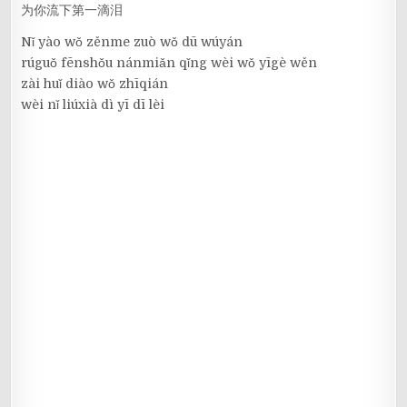
为你流下第一滴泪
Nǐ yào wǒ zěnme zuò wǒ dū wúyán
rúguǒ fēnshǒu nánmiǎn qǐng wèi wǒ yīgè wěn
zài huǐ diào wǒ zhīqián
wèi nǐ liúxià dì yī dī lèi