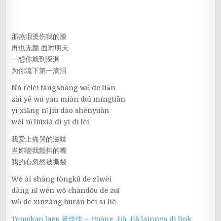
那热泪烫伤我的脸
再也无颜 面对明天
一想你就到深渊
为你流下第一滴泪
Nà rèlèi tàngshāng wǒ de liǎn
zài yě wú yán miàn duì míngtiān
yī xiǎng nǐ jiù dào shēnyuān
wèi nǐ liúxià dì yī dī lèi
我爱上痛哭的滋味
当妳吻我颤抖的嘴
我的心忽然被撕裂
Wǒ ài shàng tòngkū de zīwèi
dāng nǐ wěn wǒ chàndǒu de zuǐ
wǒ de xīnzàng hūrán bèi sī liè
Temukan lagu 黃佳佳 – Huáng Jiā Jiā lainnya di link