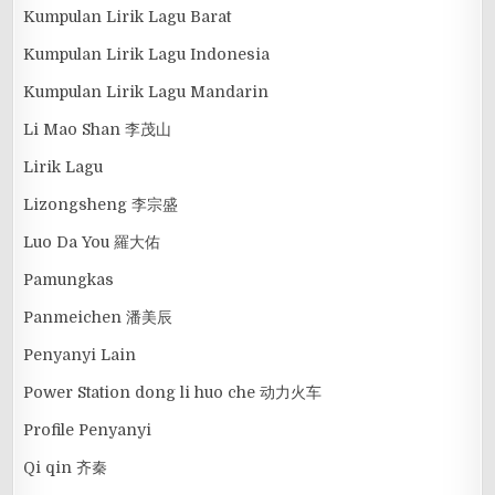
Kumpulan Lirik Lagu Barat
Kumpulan Lirik Lagu Indonesia
Kumpulan Lirik Lagu Mandarin
Li Mao Shan 李茂山
Lirik Lagu
Lizongsheng 李宗盛
Luo Da You 羅大佑
Pamungkas
Panmeichen 潘美辰
Penyanyi Lain
Power Station dong li huo che 动力火车
Profile Penyanyi
Qi qin 齐秦