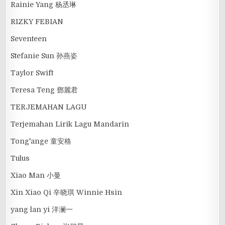
Rainie Yang 杨丞琳
RIZKY FEBIAN
Seventeen
Stefanie Sun 孙燕姿
Taylor Swift
Teresa Teng 鄧麗君
TERJEMAHAN LAGU
Terjemahan Lirik Lagu Mandarin
Tong'ange 童安格
Tulus
Xiao Man 小曼
Xin Xiao Qi 辛晓琪 Winnie Hsin
yang lan yi 洋澜一