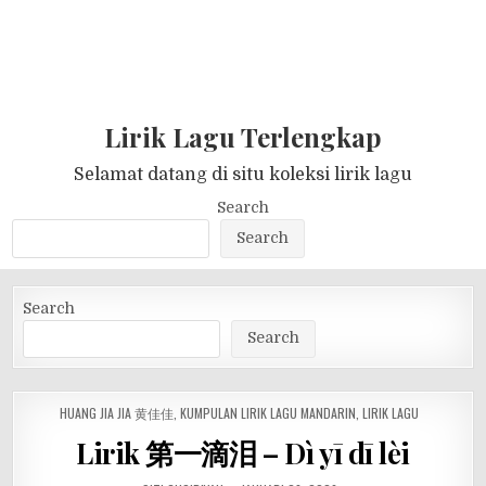
Lirik Lagu Terlengkap
Selamat datang di situ koleksi lirik lagu
Search
Search
Search
Search
POSTED
HUANG JIA JIA 黄佳佳
,
KUMPULAN LIRIK LAGU MANDARIN
,
LIRIK LAGU
IN
Lirik 第一滴泪 – Dì yī dī lèi