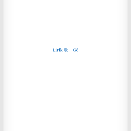
Lirik 歌 – Gē