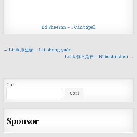
Ed Sheeran – I Can’t Spell
Navigasi
← Lirik 来生缘 – Lái shēng yuán
pos
Lirik 你不是神 – Nǐ bùshì shén →
Cari
Cari
Sponsor