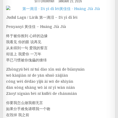
SITI CHOIRIYAH
JANUARI 23, 2026
Judul Lagu / Lirik 第一滴泪 – Dì yī dī lèi
Penyanyi 黃佳佳 – Huáng Jiā Jiā
终于被你推到 心碎的边缘
我看见 你的眼 说再见
从未得到一句 爱我的誓言
却送上 我爱你 一万年
早已习惯被你傀儡的缠绵
Zhōngyú bèi nǐ tuī dào xīn suì de biānyuán
wǒ kànjiàn nǐ de yǎn shuō zàijiàn
cóng wèi dédào yījù ài wǒ de shìyán
dàn sòng shàng wǒ ài nǐ yī wàn nián
Zǎoyǐ xíguàn bèi nǐ kuǐlěi de chánmián
你要我怎么做我都无言
如果分手难免请喂我一个吻
在毁掉 我之前