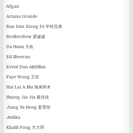
Afgan
Ariana Grande
Ban Dun Xiong Di 半吨兄弟
BrotherBow 梁诚诚
Da Huan 大欢
Ed Sheeran
Event Dan Aktifitas
Faye Wong 王菲
Hai Lai A Mu 海来阿木
Huang Jia Jia 黄佳佳
Jiang Yu Heng 姜育恒
Judika
Khalil Fong 方大同