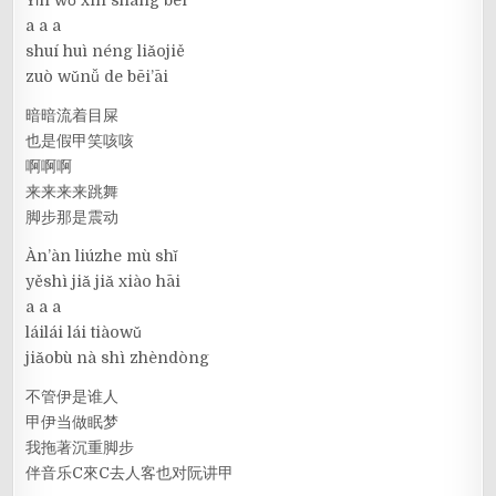
Yǐn wǒ xīn shāng bēi
a a a
shuí huì néng liǎojiě
zuò wǔnǚ de bēi’āi
暗暗流着目屎
也是假甲笑咳咳
啊啊啊
来来来来跳舞
脚步那是震动
Àn’àn liúzhe mù shǐ
yěshì jiǎ jiǎ xiào hāi
a a a
láilái lái tiàowǔ
jiǎobù nà shì zhèndòng
不管伊是谁人
甲伊当做眠梦
我拖著沉重脚步
伴音乐C來C去人客也对阮讲甲