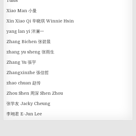
Tulus
Xiao Man 小曼
Xin Xiao Qi 辛晓琪 Winnie Hsin
yang lan yi 洋澜一
Zhang Bichen 张碧晨
zhang yu sheng 张雨生
Zhang Yu 張宇
Zhangxinzhe 張信哲
zhao chuan 赵传
Zhou Shen 周深 Shen Zhou
张学友 Jacky Cheung
李翊君 E-Jun Lee