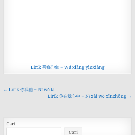
Lirik 吾鄉印象 – Wú xiāng yìnxiàng
Navigasi
← Lirik 你我他 – Nǐ wǒ tā
pos
Lirik 你在我心中 – Nǐ zài wǒ xīnzhōng →
Cari
Cari