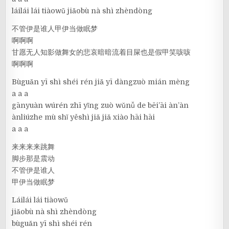
láilái lái tiàowǔ jiǎobù nà shì zhèndòng
不管伊是谁人甲伊当做眠梦
啊啊啊
甘愿无人知影做舞女的悲哀暗暗流着目屎也是假甲笑咳咳
啊啊啊
Bùguǎn yī shì shéi rén jiǎ yī dàngzuò mián mèng
a a a
gānyuàn wúrén zhī yǐng zuò wǔnǚ de bēi’āi àn’àn
ànliúzhe mù shǐ yěshì jiǎ jiǎ xiào hāi hāi
a a a
来来来来跳舞
脚步那是震动
不管伊是谁人
甲伊当做眠梦
Láilái lái tiàowǔ
jiǎobù nà shì zhèndòng
bùguǎn yī shì shéi rén