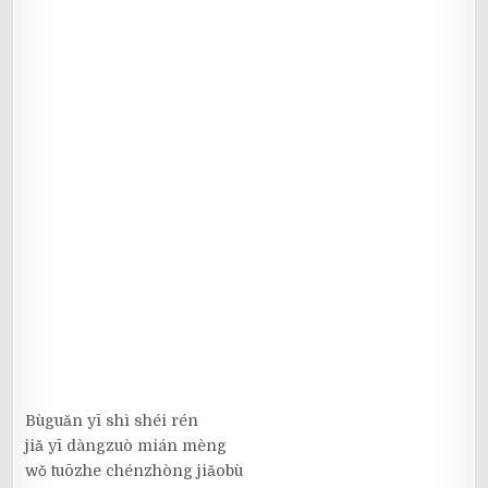
Bùguǎn yī shì shéi rén
jiǎ yī dàngzuò mián mèng
wǒ tuōzhe chénzhòng jiǎobù