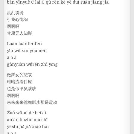
bàn yīnyuè C lái C qù rén kè yě duì ruǎn jiǎng jiǎ
乱乱纷纷
引我心忧闷
啊啊啊
甘愿无人知影
Luàn luànfēnfēn
yǐn wǒ xīn yōumèn
a a a
gānyuàn wúrén zhī yǐng
做舞女的悲哀
暗暗流着目屎
也是假甲笑咳咳
啊啊啊
来来来来跳舞脚步那是震动
Zuò wǔnǚ de bēi’āi
àn’àn liúzhe mù shǐ
yěshì jiǎ jiǎ xiào hāi
a a a