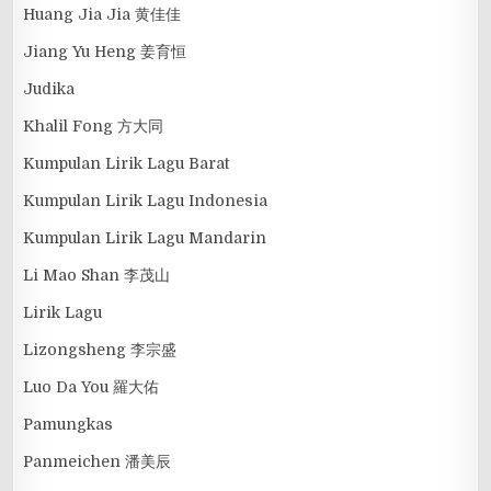
Huang Jia Jia 黄佳佳
Jiang Yu Heng 姜育恒
Judika
Khalil Fong 方大同
Kumpulan Lirik Lagu Barat
Kumpulan Lirik Lagu Indonesia
Kumpulan Lirik Lagu Mandarin
Li Mao Shan 李茂山
Lirik Lagu
Lizongsheng 李宗盛
Luo Da You 羅大佑
Pamungkas
Panmeichen 潘美辰