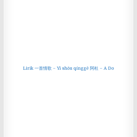
Lirik 一首情歌 – Yī shǒu qínggē 阿杜 – A Do