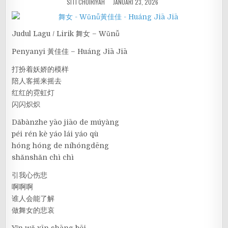
SITI CHOIRIYAH
JANUARI 23, 2026
Judul Lagu / Lirik 舞女 – Wǔnǚ
Penyanyi 黃佳佳 – Huáng Jiā Jiā
打扮着妖娇的模样
陪人客摇来摇去
红红的霓虹灯
闪闪炽炽
Dǎbànzhe yāo jiāo de múyàng
péi rén kè yáo lái yáo qù
hóng hóng de níhóngdēng
shǎnshǎn chì chì
引我心伤悲
啊啊啊
谁人会能了解
做舞女的悲哀