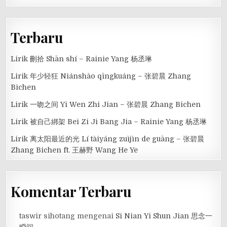
Terbaru
Lirik 刪拾 Shān shí – Rainie Yang 杨丞琳
Lirik 年少轻狂 Niánshào qīngkuáng – 张碧晨 Zhang
Bichen
Lirik 一吻之间 Yi Wen Zhi Jian – 张碧晨 Zhang Bichen
Lirik 被自己綁架 Bei Zi Ji Bang Jia – Rainie Yang 杨丞琳
Lirik 离太阳最近的光 Lí tàiyáng zuìjìn de guāng – 张碧晨
Zhang Bichen ft. 王赫野 Wang He Ye
Komentar Terbaru
taswir sihotang
mengenai
Si Nian Yi Shun Jian 思念一
瞬间