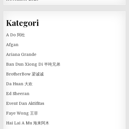
Kategori
A Do 阿杜
Afgan
Ariana Grande
Ban Dun Xiong Di 半吨兄弟
BrotherBow 梁诚诚
Da Huan 大欢
Ed Sheeran
Event Dan Aktifitas
Faye Wong 王菲
Hai Lai A Mu 海来阿木