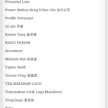
Penyanyi Lain
Power Station dong li huo che 动力火车
Profile Penyanyi
Qi qin 齐秦
Rainie Yang 杨丞琳
RIZKY FEBIAN
Seventeen
Stefanie Sun 孙燕姿
Taylor Swift
Teresa Teng 鄧麗君
TERJEMAHAN LAGU
Terjemahan Lirik Lagu Mandarin
Tong'ange 童安格