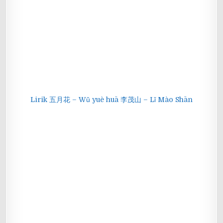
Lirik 五月花 – Wǔ yuè huā 李茂山 – Lǐ Mào Shān