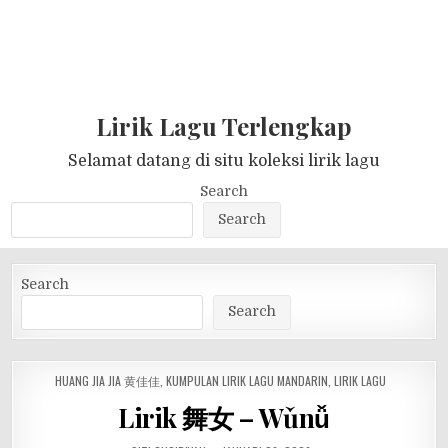
Lirik Lagu Terlengkap
Selamat datang di situ koleksi lirik lagu
Search
Search
Search
Search
POSTED
HUANG JIA JIA 黄佳佳
,
KUMPULAN LIRIK LAGU MANDARIN
,
LIRIK LAGU
IN
Lirik 舞女 – Wǔnǚ