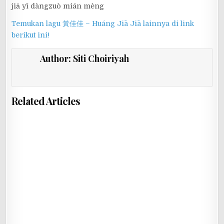
jiǎ yī dàngzuò mián mèng
Temukan lagu 黃佳佳 – Huáng Jiā Jiā lainnya di link
berikut ini!
Author:
Siti Choiriyah
Related Articles