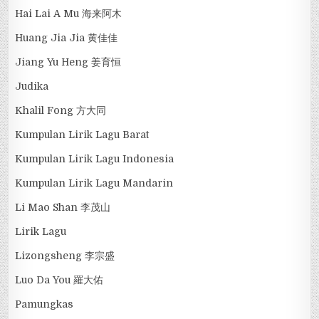
Hai Lai A Mu 海来阿木
Huang Jia Jia 黄佳佳
Jiang Yu Heng 姜育恒
Judika
Khalil Fong 方大同
Kumpulan Lirik Lagu Barat
Kumpulan Lirik Lagu Indonesia
Kumpulan Lirik Lagu Mandarin
Li Mao Shan 李茂山
Lirik Lagu
Lizongsheng 李宗盛
Luo Da You 羅大佑
Pamungkas