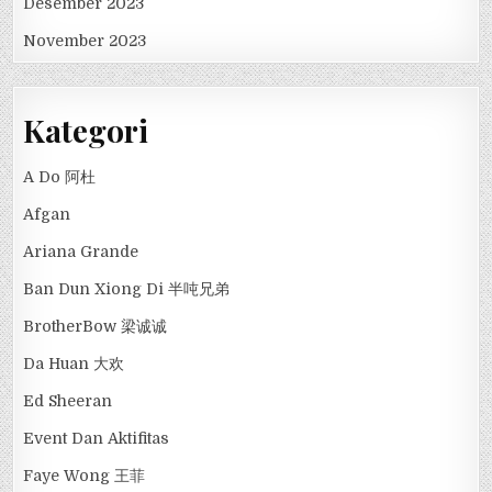
Desember 2023
November 2023
Kategori
A Do 阿杜
Afgan
Ariana Grande
Ban Dun Xiong Di 半吨兄弟
BrotherBow 梁诚诚
Da Huan 大欢
Ed Sheeran
Event Dan Aktifitas
Faye Wong 王菲