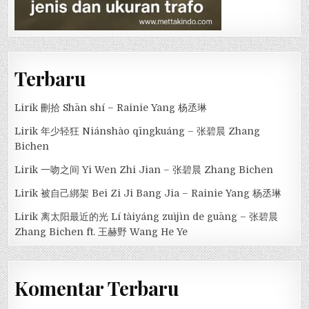
Terbaru
Lirik 刪拾 Shān shí – Rainie Yang 杨丞琳
Lirik 年少轻狂 Niánshào qīngkuáng – 张碧晨 Zhang
Bichen
Lirik 一吻之间 Yi Wen Zhi Jian – 张碧晨 Zhang Bichen
Lirik 被自己綁架 Bei Zi Ji Bang Jia – Rainie Yang 杨丞琳
Lirik 离太阳最近的光 Lí tàiyáng zuìjìn de guāng – 张碧晨
Zhang Bichen ft. 王赫野 Wang He Ye
Komentar Terbaru