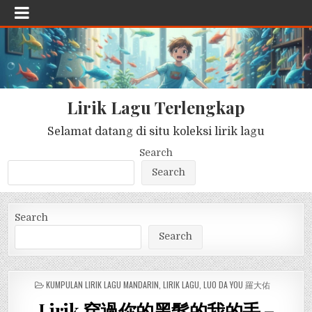
Lirik Lagu Terlengkap
Selamat datang di situ koleksi lirik lagu
Search
Search
Search
Search
POSTED
KUMPULAN LIRIK LAGU MANDARIN
,
LIRIK LAGU
,
LUO DA YOU 羅大佑
IN
Lirik 穿過你的黑髮的我的手 –