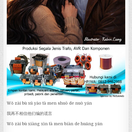
Wǒ zài bù xū yào tā men shuō de nuò yán
我再不相信他们编的谎言
Wǒ zài bù xiāng xìn tā men biān de huǎng yán