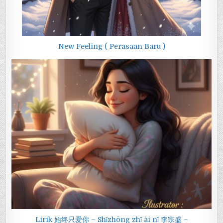
New Feeling ( Perasaan Baru )
Lirik 始终只爱你 – Shǐzhōng zhǐ ài nǐ 李宗盛 –