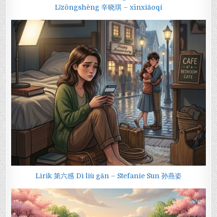
Lǐzōngshèng 辛晓琪 – xīnxiǎoqí
Lirik 第六感 Dì liù gǎn – Stefanie Sun 孙燕姿