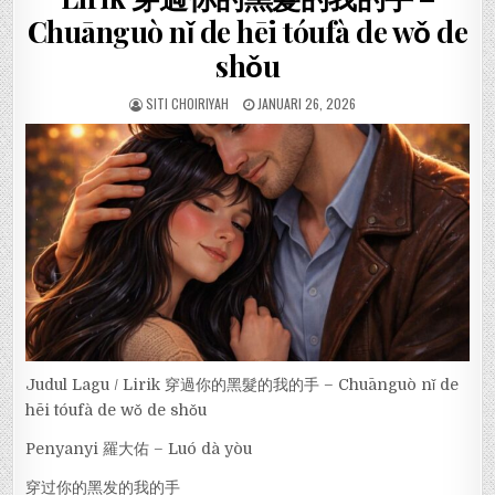
Chuānguò nǐ de hēi tóufà de wǒ de
shǒu
SITI CHOIRIYAH
JANUARI 26, 2026
Judul Lagu / Lirik 穿過你的黑髮的我的手 – Chuānguò nǐ de
hēi tóufà de wǒ de shǒu
Penyanyi 羅大佑 – Luó dà yòu
穿过你的黑发的我的手