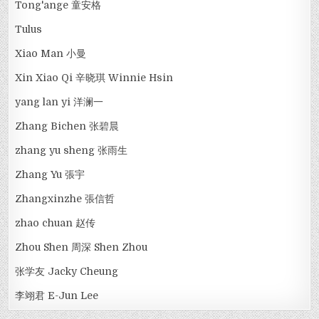
Tong'ange 童安格
Tulus
Xiao Man 小曼
Xin Xiao Qi 辛晓琪 Winnie Hsin
yang lan yi 洋澜一
Zhang Bichen 张碧晨
zhang yu sheng 张雨生
Zhang Yu 張宇
Zhangxinzhe 張信哲
zhao chuan 赵传
Zhou Shen 周深 Shen Zhou
张学友 Jacky Cheung
李翊君 E-Jun Lee