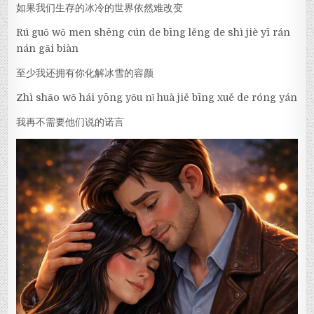
如果我们生存的冰冷的世界依然难改变
Rú guǒ wǒ men shēng cún de bīng lěng de shì jiè yī rán
nán gǎi biàn
至少我还拥有你化解冰雪的容颜
Zhì shǎo wǒ hái yōng yǒu nǐ huà jiě bīng xuě de róng yán
我再不需要他们说的诺言