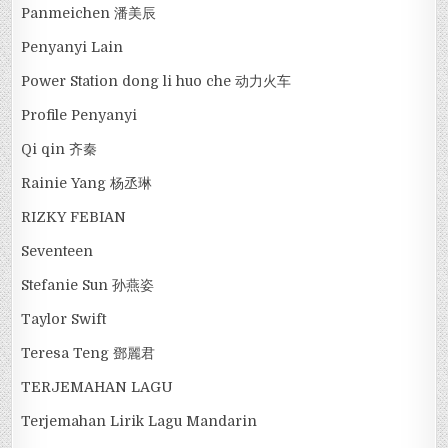
Panmeichen 潘美辰
Penyanyi Lain
Power Station dong li huo che 动力火车
Profile Penyanyi
Qi qin 齐秦
Rainie Yang 杨丞琳
RIZKY FEBIAN
Seventeen
Stefanie Sun 孙燕姿
Taylor Swift
Teresa Teng 鄧麗君
TERJEMAHAN LAGU
Terjemahan Lirik Lagu Mandarin