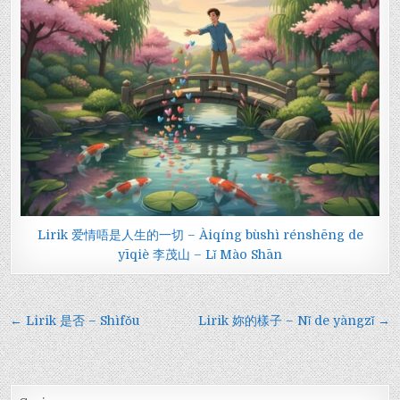
Lirik 爱情唔是人生的一切 – Àiqíng bùshì rénshēng de
yīqiè 李茂山 – Lǐ Mào Shān
Navigasi
← Lirik 是否 – Shìfǒu
Lirik 妳的樣子 – Nǐ de yàngzǐ →
pos