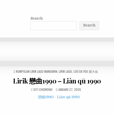
Search
Search
POSTED
KUMPULAN LIRIK LAGU MANDARIN
,
LIRIK LAGU
,
LUO DA YOU 羅大佑
IN
Lirik 戀曲1990 – Liàn qū 1990
SITI CHOIRIYAH
JANUARI 27, 2026