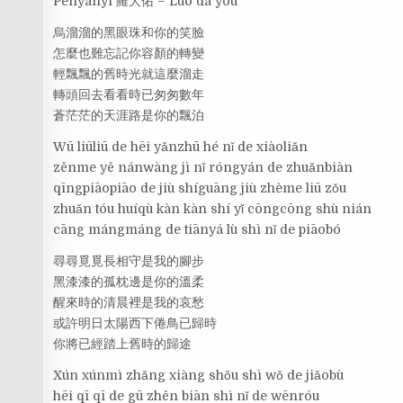
Penyanyi 羅大佑 – Luó dà yòu
烏溜溜的黑眼珠和你的笑臉
怎麼也難忘記你容顏的轉變
輕飄飄的舊時光就這麼溜走
轉頭回去看看時已匆匆數年
蒼茫茫的天涯路是你的飄泊
Wū liūliū de hēi yǎnzhū hé nǐ de xiàoliǎn
zěnme yě nánwàng jì nǐ róngyán de zhuǎnbiàn
qīngpiāopiāo de jiù shíguāng jiù zhème liū zǒu
zhuǎn tóu huíqù kàn kàn shí yǐ cōngcōng shù nián
cāng mángmáng de tiānyá lù shì nǐ de piāobó
尋尋覓覓長相守是我的腳步
黑漆漆的孤枕邊是你的溫柔
醒來時的清晨裡是我的哀愁
或許明日太陽西下倦鳥已歸時
你將已經踏上舊時的歸途
Xún xúnmì zhǎng xiàng shǒu shì wǒ de jiǎobù
hēi qī qī de gū zhěn biān shì nǐ de wēnróu