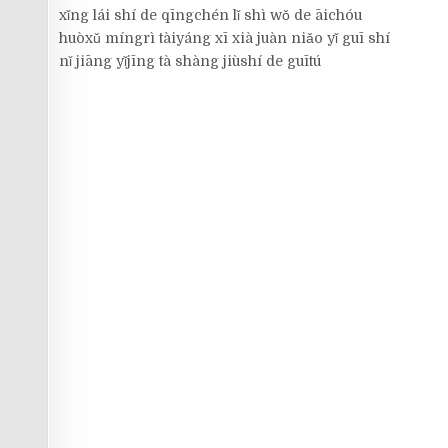
xǐng lái shí de qīngchén lǐ shì wǒ de āichóu
huòxǔ míngrì tàiyáng xī xià juàn niǎo yǐ guī shí
nǐ jiāng yǐjīng tà shàng jiùshí de guītú