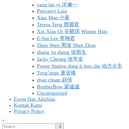
yang lan yi 洋澜一
Penyanyi Lain
Xiao Man 小曼
Teresa Teng 鄧麗君
Xin Xiao Qi 辛晓琪 Winnie Hsin
E-Jun Lee 李翊君
Zhou Shen 周深 Shen Zhou
zhang yu sheng 张雨生
Jacky Cheung 张学友
Power Station dong li huo che 动力火车
Tong’ange 童安格
zhao chuan 赵传
BrotherBow 梁诚诚
Uncategorized
Event Dan Aktifitas
Kontak Kami
Privacy Policy
×
Search