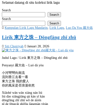
Selamat datang di situ koleksi lirik lagu
Search
Search
Search
Search
Posted
Kumpulan Lirik Lagu Mandarin
,
Lirik Lagu
,
Luo Da You 羅大佑
in
Lirik 東方之珠 – Dōngfāng zhī zhū
Siti Choiriyah
Januari 28, 2026
Judul Lagu / Lirik 東方之珠 – Dōngfāng zhī zhū
Penyanyi 羅大佑 – Luó dà yòu
小河彎彎向南流
流到香江去看一看
東方之珠 我的愛人
你的風采是否浪漫依然
Xiǎohé wān wān xiàng nán liú
liú dào xiāngjiāng qù kàn yī kàn
dōngfāng zhī zhū wǒ de àirén
nǐ de fēngcǎi shìfǒu làngmàn yīrán