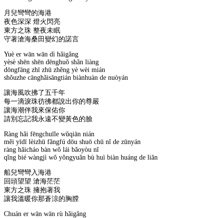
月兒彎彎的海港
夜色深深 燈火閃亮
東方之珠 整夜未眠
守著滄海桑田變幻的諾言
Yuè er wān wān dì hǎigǎng
yèsè shēn shēn dēnghuǒ shǎn liàng
dōngfāng zhī zhū zhěng yè wèi mián
shǒuzhe cānghǎisāngtián biànhuàn de nuòyán
讓海風吹拂了五千年
每一滴淚珠彷彿都說出你的尊嚴
讓海潮伴我來保佑你
請別忘記我永遠不變黃色的臉
Ràng hǎi fēngchuīle wǔqiān nián
měi yīdī lèizhū fǎngfú dōu shuō chū nǐ de zūnyán
ràng hǎicháo bàn wǒ lái bǎoyòu nǐ
qǐng bié wàngjì wǒ yǒngyuǎn bù huì biàn huáng de liǎn
船兒彎彎入海港
回頭望望 滄海茫茫
東方之珠 擁抱著我
讓我溫暖你那蒼涼的胸膛
Chuán er wān wān rù hǎigǎng