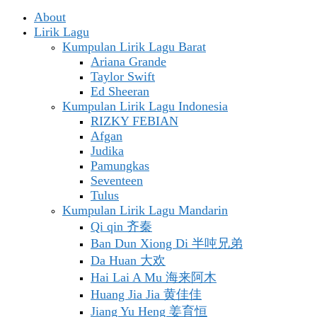
About
Lirik Lagu
Kumpulan Lirik Lagu Barat
Ariana Grande
Taylor Swift
Ed Sheeran
Kumpulan Lirik Lagu Indonesia
RIZKY FEBIAN
Afgan
Judika
Pamungkas
Seventeen
Tulus
Kumpulan Lirik Lagu Mandarin
Qi qin 齐秦
Ban Dun Xiong Di 半吨兄弟
Da Huan 大欢
Hai Lai A Mu 海来阿木
Huang Jia Jia 黄佳佳
Jiang Yu Heng 姜育恒