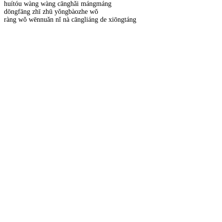
huítóu wàng wàng cānghǎi mángmáng
dōngfāng zhī zhū yǒngbàozhe wǒ
ràng wǒ wēnnuǎn nǐ nà cāngliáng de xiōngtáng