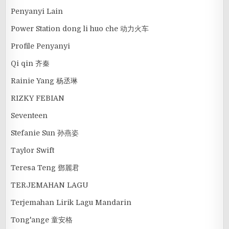
Penyanyi Lain
Power Station dong li huo che 动力火车
Profile Penyanyi
Qi qin 齐秦
Rainie Yang 杨丞琳
RIZKY FEBIAN
Seventeen
Stefanie Sun 孙燕姿
Taylor Swift
Teresa Teng 鄧麗君
TERJEMAHAN LAGU
Terjemahan Lirik Lagu Mandarin
Tong'ange 童安格