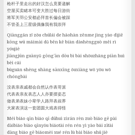
枪杆子里走出的好汉怎么竟要递解
空屋买卖睹本可变大胜过每日游街
将军关羽公安都必拜首长偏会被踩
不管圣上三星级偶像我有我崇拜
Qiānggǎn zǐ zǒu chūlái de hǎohàn zěnme jìng yào dìjiě
kōng wū mǎimài dǔ běn kě biàn dàshèngguò měi rì
yóujiē
jiāngjūn guānyǔ gōng’ān dōu bì bài shǒuzhǎng piān huì
bèi cǎi
bùguǎn shèng shàng sānxīng ǒuxiàng wǒ yǒu wǒ
chóngbài
没表亲表戚都会自然认作表哥派
代表表亲友表态人人亦要摆姿态
做表弟表妹小辈学人路拜表叔界
大家表演这一套团圆大戏表得怪
Méi biǎo qīn biǎo qī dūhuì zìrán rèn zuò biǎo gē pài
dàibiǎo biǎo qīnyǒu biǎotài rén rén yì yào bǎi zītài
dāng biǎo gē biǎomèi xué rén lù bài biǎo shū jiè