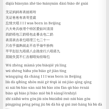
dàjiā biǎoyǎn zhè tào tuányuán dàxì biǎo dé guài
无证妈妈有表姐裕玲
无证爸爸有表哥坚庭
忘情大唱 I I I was born in Beijing
六大奇兵收埋个特区爱奴叫清清
四奶唔包三奶唔包走番去包二奶
表屈表吉表乜唔理三七二十一
只在乎搵夠就走不在乎做牛扮狗
平平彭彭九唔搭八企跪坐行八唔搭九
屈能失質不仁吉都唔知佢嗡乜
Wú zhèng māmā yǒu biǎojiě yù líng
wú zhèng bàba yǒu biǎo gē jiān tíng
wàngqíng dà chàng I I I was born in Beijing
liù dà qíbīng shōu mái gè tèqū ài nú jiào qīng qīng
sì nǎi bù bāo sān nǎi bù bāo zǒu fān qù bāo èrnǎi
biǎo qū biǎo jí biǎo miē bù lǐ sānqī’èrshíyī
zhǐ zàihū wèn gòu jiù zǒu bùzàihū zuò niú bàn gǒu
píngpíng péng péng jiǔ bù dā bā qǐ guì zuò háng bā bù dā