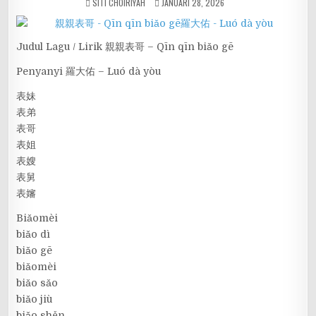
SITI CHOIRIYAH
JANUARI 28, 2026
Judul Lagu / Lirik 親親表哥 – Qīn qīn biǎo gē
Penyanyi 羅大佑 – Luó dà yòu
表妹
表弟
表哥
表姐
表嫂
表舅
表嬸
Biǎomèi
biǎo dì
biǎo gē
biǎomèi
biǎo sǎo
biǎo jiù
biǎo shěn