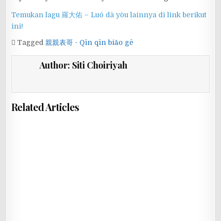
Temukan lagu 羅大佑 – Luó dà yòu lainnya di link berikut
ini!
Tagged
親親表哥 - Qīn qīn biǎo gē
Author:
Siti Choiriyah
Related Articles