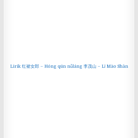
Lirik 红裙女郎 – Hóng qún nǚláng 李茂山 – Lǐ Mào Shān