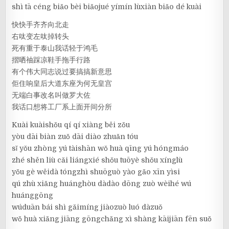
shì tā céng biǎo bèi biǎojué yímín lùxiàn biǎo dé kuài
快快手齐齐向北走
右呔变左呔掉转头
死有重于泰山我话轻于鸿毛
摺哂䄂踩凉鞋手拖手行路
有个伟大同志说过要搞搞新意思
佢住响皇后大道东座为何无皇宫
无端白事改名叫做罗大佐
我话口想将工厂系上面开间分所
Kuài kuàishǒu qí qí xiàng běi zǒu
yòu dāi biàn zuǒ dāi diào zhuǎn tóu
sǐ yǒu zhòng yú tàishān wǒ huà qīng yú hóngmáo
zhé shěn liù cǎi liángxié shǒu tuōyè shǒu xínglù
yǒu gè wěidà tóngzhì shuōguò yào gǎo xīn yìsi
qú zhù xiǎng huánghòu dàdào dōng zuò wèihé wú
huánggōng
wúduān bái shì gǎimíng jiàozuò luó dàzuǒ
wǒ huà xiǎng jiāng gōngchǎng xì shàng kāijiān fēn suǒ