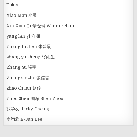
Tulus
Xiao Man 小曼
Xin Xiao Qi 辛晓琪 Winnie Hsin
yang lan yi 洋澜一
Zhang Bichen 张碧晨
zhang yu sheng 张雨生
Zhang Yu 張宇
Zhangxinzhe 張信哲
zhao chuan 赵传
Zhou Shen 周深 Shen Zhou
张学友 Jacky Cheung
李翊君 E-Jun Lee