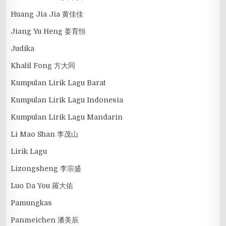
Huang Jia Jia 黄佳佳
Jiang Yu Heng 姜育恒
Judika
Khalil Fong 方大同
Kumpulan Lirik Lagu Barat
Kumpulan Lirik Lagu Indonesia
Kumpulan Lirik Lagu Mandarin
Li Mao Shan 李茂山
Lirik Lagu
Lizongsheng 李宗盛
Luo Da You 羅大佑
Pamungkas
Panmeichen 潘美辰