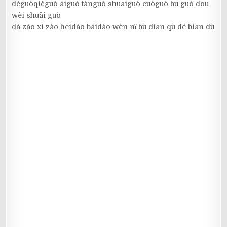
déguòqiěguò áiguò tànguò shuāiguò cuòguò bu guò dōu
wèi shuāi guò
dà zào xì zào hēidào báidào wèn nǐ bù diān qù dé biān dù