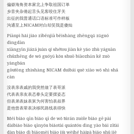
偏僻海角资本家北上争取祖国订单
乡音夹杂倦起舌头见客咬住牙关
出征的我普通话口语标准可作样板
沟通至上NICAM对白却笑我是傻灿
Piānpì hǎi jiǎo zīběnjiā běishàng zhēngqǔ zǔguó
dìngdān
xiāngyīn jiázá juàn qǐ shétou jiàn kè yǎo zhù yáguān
chūzhēng de wǒ guóyǔ kǒu shuō biāozhǔn kě zuò
yàngbǎn
gōutōng zhìshàng NICAM duìbái què xiào wǒ shì shǎ
càn
没表亲表戚的我突然做了表哥派
代表表亲友表态拳头定要摆姿态
但表弟表妹表舅为何害怕表叔界
是他曾表辈表决移民路线表得快
Méi biǎo qīn biǎo qī de wǒ túrán zuòle biǎo gē pài
dàibiǎo biǎo qīnyǒu biǎotài quántóu dìng yào bǎi zītài
dàn biǎo dì biǎomèi biǎo jiù wèihé hàipà biǎo shū jiè