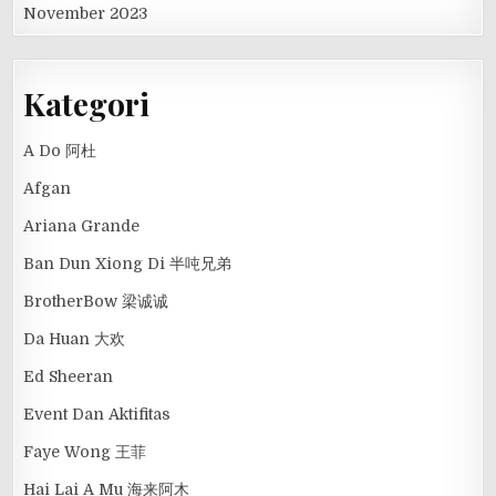
November 2023
Kategori
A Do 阿杜
Afgan
Ariana Grande
Ban Dun Xiong Di 半吨兄弟
BrotherBow 梁诚诚
Da Huan 大欢
Ed Sheeran
Event Dan Aktifitas
Faye Wong 王菲
Hai Lai A Mu 海来阿木