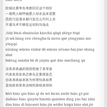
阶级比赛率先考察区区这个特区
一屋两人称呼她爱人却永远末迎娶
思想污染溪水都污染怎么可叫上水
不通马术不睇亚运却到马场去
Jiējí bǐsài shuàixiān kǎochá qūqū zhège tèqū
yī wū liǎng rén chēnghu tā àirén què yǒngyuǎn mò
yíngqǔ
sīxiǎng wūrǎn xīshuǐ dū wūrǎn zěnme huì jiào shàng
shuǐ
bùtōng mǎshù bù dì yàyùn què dào mǎchǎng qù
没表亲表戚的我突然做了表哥派
代表表亲友表态拳头定要摆姿态
但表弟表妹表舅为何害怕表叔界
是他曾表辈表决移民路线表得快
Méi biǎo qīn biǎo qī de wǒ túrán zuòle biǎo gē pài
dàibiǎo biǎo qīnyǒu biǎotài quántóu dìng yào bǎi zītài
dàn biǎo dì biǎomèi biǎo jiù wèihé hàipà biǎo shū jiè