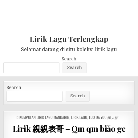
Lirik Lagu Terlengkap
Selamat datang di situ koleksi lirik lagu
Search
Search
Search
Search
POSTED
KUMPULAN LIRIK LAGU MANDARIN
,
LIRIK LAGU
,
LUO DA YOU 羅大佑
IN
Lirik 親親表哥 – Qīn qīn biǎo gē