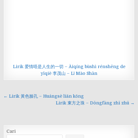
Lirik 爱情唔是人生的一切 – Àiqíng bùshì rénshēng de
yīqiè 李茂山 – Lǐ Mào Shān
Navigasi
← Lirik 黃色臉孔 – Huángsè liǎn kǒng
pos
Lirik 東方之珠 – Dōngfāng zhī zhū →
Cari