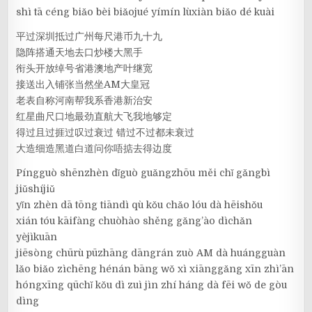
shì tā céng biǎo bèi biǎojué yímín lùxiàn biǎo dé kuài
平过深圳抵过广州每尺港币九十九
隐阵搭通天地去口炒楼大黑手
衔头开放绰号省港澳地产叶继宽
接送出入铺张当然坐AM大皇冠
老表自称河南帮我系香港新治安
红星曲尺口地最劲直航大飞我地够定
得过且过捱过叹过衰过 错过不过都未衰过
大造细造黑道白道问你唔掂去得边度
Píngguò shēnzhèn dǐguò guǎngzhōu měi chǐ gǎngbì
jiǔshíjiǔ
yǐn zhèn dā tōng tiāndì qù kǒu chǎo lóu dà hēishǒu
xián tóu kāifàng chuòhào shěng gǎng’ào dìchǎn
yèjìkuān
jiēsòng chūrù pūzhāng dāngrán zuò AM dà huángguàn
lǎo biǎo zìchēng hénán bāng wǒ xì xiānggǎng xīn zhì’ān
hóngxīng qūchǐ kǒu dì zuì jìn zhí háng dà fēi wǒ de gòu
dìng