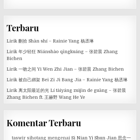
Terbaru
Lirik 刪拾 Shān shí – Rainie Yang 杨丞琳
Lirik 年少轻狂 Niánshào qīngkuáng – 张碧晨 Zhang
Bichen
Lirik 一吻之间 Yi Wen Zhi Jian – 张碧晨 Zhang Bichen
Lirik 被自己綁架 Bei Zi Ji Bang Jia – Rainie Yang 杨丞琳
Lirik 离太阳最近的光 Lí tàiyáng zuìjìn de guāng – 张碧晨
Zhang Bichen ft. 王赫野 Wang He Ye
Komentar Terbaru
taswir sihotang
mengenai
Si Nian Yi Shun Jian 思念一