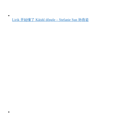
Lirik 开始懂了 Kāishǐ dǒngle – Stefanie Sun 孙燕姿