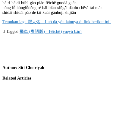
hé rì hé dì bùbì gào piào fēichē guodà guān
hóng lǜ hónglǜdēng sè bǎi biàn xiūgǎi dàolù chēsù tài màn
shídài shídài pǎo dé tài kuài gǎnbují shíjiān
Temukan lagu 羅大佑 – Luó dà yòu lainnya di link berikut ini!
Tagged
飛車 (粵語版) - Fēichē (yuèyǔ bǎn)
Author:
Siti Choiriyah
Related Articles