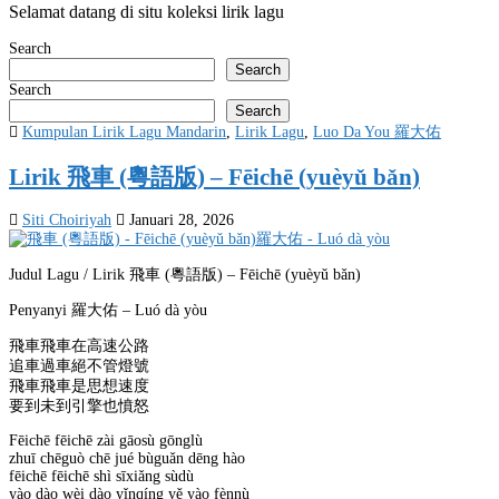
Selamat datang di situ koleksi lirik lagu
Search
Search
Search
Search
Posted
Kumpulan Lirik Lagu Mandarin
,
Lirik Lagu
,
Luo Da You 羅大佑
in
Lirik 飛車 (粵語版) – Fēichē (yuèyǔ bǎn)
Siti Choiriyah
Januari 28, 2026
Judul Lagu / Lirik 飛車 (粵語版) – Fēichē (yuèyǔ bǎn)
Penyanyi 羅大佑 – Luó dà yòu
飛車飛車在高速公路
追車過車絕不管燈號
飛車飛車是思想速度
要到未到引擎也憤怒
Fēichē fēichē zài gāosù gōnglù
zhuī chēguò chē jué bùguǎn dēng hào
fēichē fēichē shì sīxiǎng sùdù
yào dào wèi dào yǐnqíng yě yào fènnù