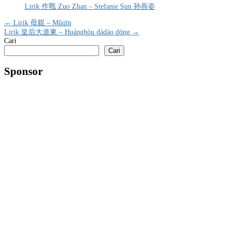
Lirik 作戰 Zuo Zhan – Stefanie Sun 孙燕姿
Navigasi
← Lirik 母親 – Mǔqīn
Lirik 皇后大道東 – Huánghòu dàdào dōng →
pos
Cari
Cari
Sponsor