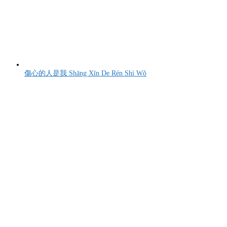
傷心的人是我 Shāng Xīn De Rén Shì Wǒ