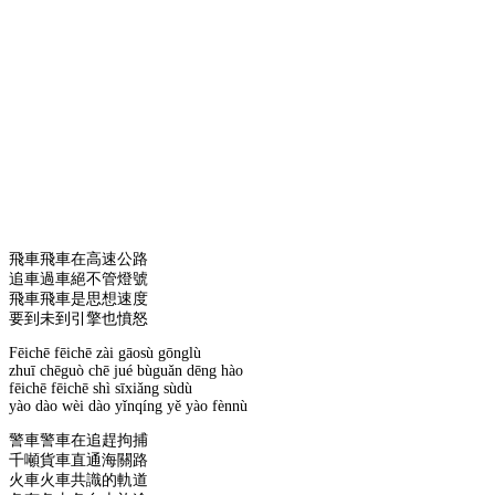
飛車飛車在高速公路
追車過車絕不管燈號
飛車飛車是思想速度
要到未到引擎也憤怒
Fēichē fēichē zài gāosù gōnglù
zhuī chēguò chē jué bùguǎn dēng hào
fēichē fēichē shì sīxiǎng sùdù
yào dào wèi dào yǐnqíng yě yào fènnù
警車警車在追趕拘捕
千噸貨車直通海關路
火車火車共識的軌道