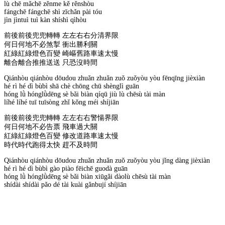
lù chē mǎchē zěnme kě rěnshòu
fángchē fángchē shì zīchǎn pài tóu
jìn jìntuì tuì kàn shíshì qìhòu
前後前後兜兜轉轉 左左右右分清界限
何日何地不必煞掣 衝出勝利關
紅綠紅綠燈色百變 崎嶇舊路車速太慢
離合離合推推送送 只恐沒時間
Qiánhòu qiánhòu dōudou zhuǎn zhuǎn zuǒ zuǒyòu yòu fēnqīng jièxiàn
hé rì hé dì bùbì shā chè chōng chū shènglì guān
hóng lǜ hónglǜdēng sè bǎi biàn qíqū jiù lù chēsù tài màn
líhé líhé tuī tuīsòng zhǐ kǒng méi shíjiān
前後前後兜兜轉轉 左左右右警愓界限
何日何地不必告票 飛車過大關
紅綠紅綠燈色百變 修改道路車速太慢
時代時代跑得太快 趕不及時間
Qiánhòu qiánhòu dōudou zhuǎn zhuǎn zuǒ zuǒyòu yòu jǐng dàng jièxiàn
hé rì hé dì bùbì gào piào fēichē guodà guān
hóng lǜ hónglǜdēng sè bǎi biàn xiūgǎi dàolù chēsù tài màn
shídài shídài pǎo dé tài kuài gǎnbují shíjiān