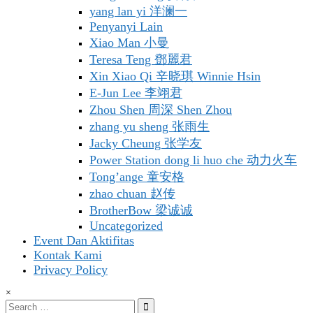
yang lan yi 洋澜一
Penyanyi Lain
Xiao Man 小曼
Teresa Teng 鄧麗君
Xin Xiao Qi 辛晓琪 Winnie Hsin
E-Jun Lee 李翊君
Zhou Shen 周深 Shen Zhou
zhang yu sheng 张雨生
Jacky Cheung 张学友
Power Station dong li huo che 动力火车
Tong’ange 童安格
zhao chuan 赵传
BrotherBow 梁诚诚
Uncategorized
Event Dan Aktifitas
Kontak Kami
Privacy Policy
×
Search