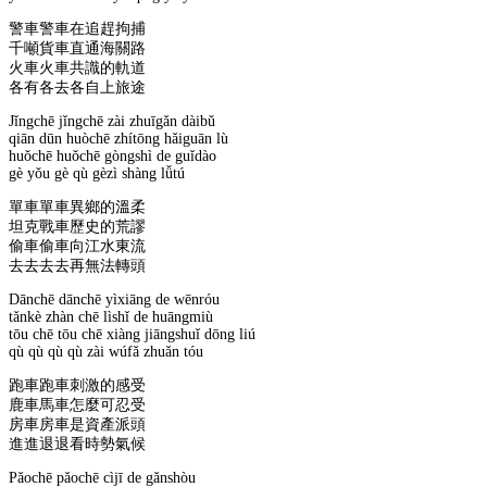
警車警車在追趕拘捕
千噸貨車直通海關路
火車火車共識的軌道
各有各去各自上旅途
Jǐngchē jǐngchē zài zhuīgǎn dàibǔ
qiān dūn huòchē zhítōng hǎiguān lù
huǒchē huǒchē gòngshì de guǐdào
gè yǒu gè qù gèzì shàng lǚtú
單車單車異鄉的溫柔
坦克戰車歷史的荒謬
偷車偷車向江水東流
去去去去再無法轉頭
Dānchē dānchē yìxiāng de wēnróu
tǎnkè zhàn chē lìshǐ de huāngmiù
tōu chē tōu chē xiàng jiāngshuǐ dōng liú
qù qù qù qù zài wúfǎ zhuǎn tóu
跑車跑車刺激的感受
鹿車馬車怎麼可忍受
房車房車是資產派頭
進進退退看時勢氣候
Pǎochē pǎochē cìjī de gǎnshòu