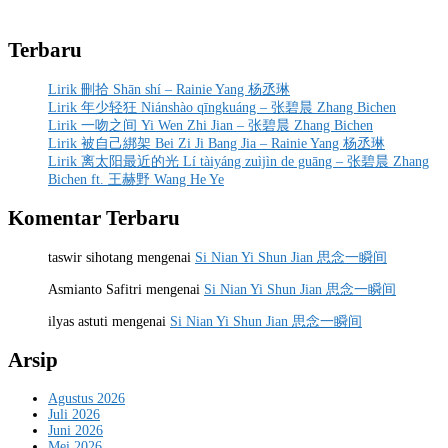
Terbaru
Lirik 刪拾 Shān shí – Rainie Yang 杨丞琳
Lirik 年少轻狂 Niánshào qīngkuáng – 张碧晨 Zhang Bichen
Lirik 一吻之间 Yi Wen Zhi Jian – 张碧晨 Zhang Bichen
Lirik 被自己綁架 Bei Zi Ji Bang Jia – Rainie Yang 杨丞琳
Lirik 离太阳最近的光 Lí tàiyáng zuìjìn de guāng – 张碧晨 Zhang
Bichen ft. 王赫野 Wang He Ye
Komentar Terbaru
taswir sihotang
mengenai
Si Nian Yi Shun Jian 思念一瞬间
Asmianto Safitri
mengenai
Si Nian Yi Shun Jian 思念一瞬间
ilyas astuti
mengenai
Si Nian Yi Shun Jian 思念一瞬间
Arsip
Agustus 2026
Juli 2026
Juni 2026
Mei 2026