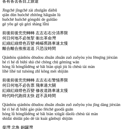
各有各去各自上旅途
Jǐngchē jǐngchē zài zhuīgǎn dàibǔ
qiān dūn huòchē zhítōng hǎiguān lù
huǒchē huǒchē gòngshì de guǐdào
gè yǒu gè qù gèzì shàng lǚtú
前後前後兜兜轉轉 左左右右分清界限
何日何地不必煞掣 衝出革命灣
紅綠紅綠燈色百變 崎嶇舊路車速太慢
離合離合推推送送 只恐沒時間
Qiánhòu qiánhòu dōudou zhuǎn zhuǎn zuǒ zuǒyòu yòu fēnqīng jièxiàn
hé rì hé dì bùbì shā chè chōng chū gémìng wān
hóng lǜ hónglǜdēng sè bǎi biàn qíqū jiù lù chēsù tài màn
líhé líhé tuī tuīsòng zhǐ kǒng méi shíjiān
前後前後兜兜轉轉 左左右右警愓界限
何日何地不必告票 飛車過大關
紅綠紅綠燈色百變 修改道路車速太慢
時代時代跑得太快 趕不及時間
Qiánhòu qiánhòu dōudou zhuǎn zhuǎn zuǒ zuǒyòu yòu jǐng dàng jièxiàn
hé rì hé dì bùbì gào piào fēichē guodà guān
hóng lǜ hónglǜdēng sè bǎi biàn xiūgǎi dàolù chēsù tài màn
shídài shídài pǎo dé tài kuài gǎnbují shíjiān
柴灣 北角 銅鑼灣