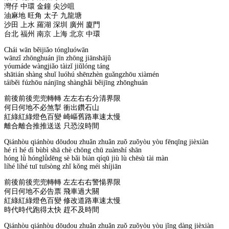
灣仔 中環 金鐘 尖沙咀
油麻地 旺角 太子 九龍塘
沙田 上水 羅湖 深圳 廣州 廈門
台北 福州 南京 上海 北京 中環
Chái wān běijiǎo tóngluówān
wānzǐ zhōnghuán jīn zhōng jiānshājǔ
yóumáde wàngjiǎo tàizǐ jiǔlóng táng
shātián shàng shuǐ luóhú shēnzhèn guǎngzhōu xiàmén
táiběi fúzhōu nánjīng shànghǎi běijīng zhōnghuán
前後前後兜兜轉轉 左左右右分清界限
何日何地不必煞掣 衝出鑽石山
紅綠紅綠燈色百變 崎嶇舊路車速太慢
離合離合推推送送 只恐沒時間
Qiánhòu qiánhòu dōudou zhuǎn zhuǎn zuǒ zuǒyòu yòu fēnqīng jièxiàn
hé rì hé dì bùbì shā chè chōng chū zuànshí shān
hóng lǜ hónglǜdēng sè bǎi biàn qíqū jiù lù chēsù tài màn
líhé líhé tuī tuīsòng zhǐ kǒng méi shíjiān
前後前後兜兜轉轉 左左右右警愓界限
何日何地不必告票 飛車過大關
紅綠紅綠燈色百變 修改道路車速太慢
時代時代跑得太快 趕不及時間
Qiánhòu qiánhòu dōudou zhuǎn zhuǎn zuǒ zuǒyòu yòu jǐng dàng jièxiàn