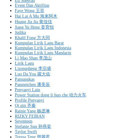
Ed Sheeran
Event Dan Aktifitas
Faye Wong 王菲
Hai Lai A Mu 海来阿木
Huang Jia Jia 黄佳佳
Jiang Yu Heng 姜育恒
Judika
Khalil Fong 方大同
Kumpulan Lirik Lagu Barat
Kumpulan Lirik Lagu Indonesia
Kumpulan Lirik Lagu Mandarin
Li Mao Shan 李茂山
Lirik Lagu
Lizongsheng 李宗盛
Luo Da You 羅大佑
Pamungkas
Panmeichen 潘美辰
Penyanyi Lain
Power Station dong li huo che 动力火车
Profile Penyanyi
Qi qin 齐秦
Rainie Yang 杨丞琳
RIZKY FEBIAN
Seventeen
Stefanie Sun 孙燕姿
Taylor Swift
Teresa Teng 鄧麗君