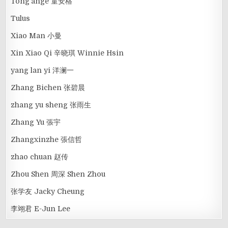
Tong'ange 童安格
Tulus
Xiao Man 小曼
Xin Xiao Qi 辛晓琪 Winnie Hsin
yang lan yi 洋澜一
Zhang Bichen 张碧晨
zhang yu sheng 张雨生
Zhang Yu 張宇
Zhangxinzhe 張信哲
zhao chuan 赵传
Zhou Shen 周深 Shen Zhou
张学友 Jacky Cheung
李翊君 E-Jun Lee