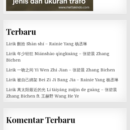
Terbaru
Lirik 刪拾 Shān shí – Rainie Yang 杨丞琳
Lirik 年少轻狂 Niánshào qīngkuáng – 张碧晨 Zhang
Bichen
Lirik 一吻之间 Yi Wen Zhi Jian – 张碧晨 Zhang Bichen
Lirik 被自己綁架 Bei Zi Ji Bang Jia – Rainie Yang 杨丞琳
Lirik 离太阳最近的光 Lí tàiyáng zuìjìn de guāng – 张碧晨
Zhang Bichen ft. 王赫野 Wang He Ye
Komentar Terbaru