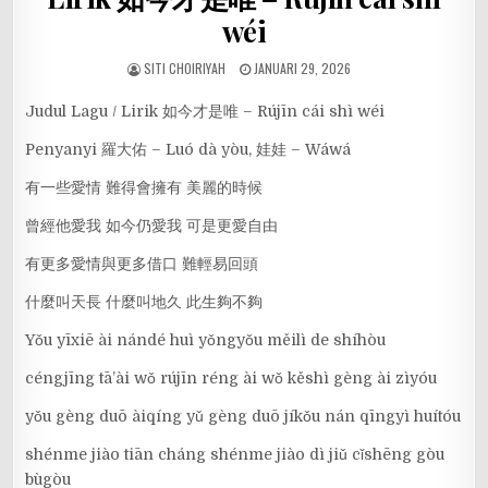
wéi
SITI CHOIRIYAH
JANUARI 29, 2026
Judul Lagu / Lirik 如今才是唯 – Rújīn cái shì wéi
Penyanyi 羅大佑 – Luó dà yòu, 娃娃 – Wáwá
有一些愛情 難得會擁有 美麗的時候
曾經他愛我 如今仍愛我 可是更愛自由
有更多愛情與更多借口 難輕易回頭
什麼叫天長 什麼叫地久 此生夠不夠
Yǒu yīxiē ài nándé huì yǒngyǒu měilì de shíhòu
céngjīng tā’ài wǒ rújīn réng ài wǒ kěshì gèng ài zìyóu
yǒu gèng duō àiqíng yǔ gèng duō jíkǒu nán qīngyì huítóu
shénme jiào tiān cháng shénme jiào dì jiǔ cǐshēng gòu
bùgòu