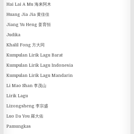
Hai Lai A Mu 海来阿木
Huang Jia Jia 黄佳佳
Jiang Yu Heng 姜育恒
Judika
Khalil Fong 方大同
Kumpulan Lirik Lagu Barat
Kumpulan Lirik Lagu Indonesia
Kumpulan Lirik Lagu Mandarin
Li Mao Shan 李茂山
Lirik Lagu
Lizongsheng 李宗盛
Luo Da You 羅大佑
Pamungkas