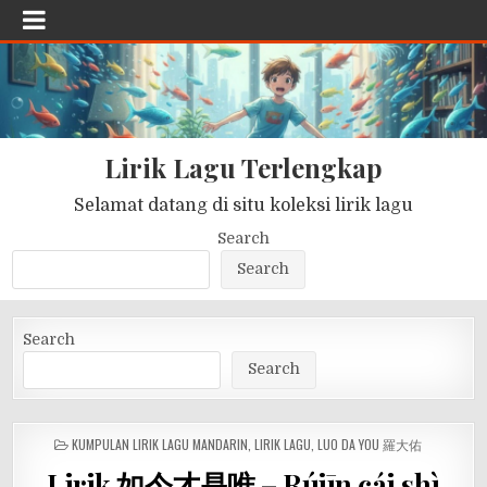
Lirik Lagu Terlengkap
Selamat datang di situ koleksi lirik lagu
Search
Search
Search
Search
POSTED
KUMPULAN LIRIK LAGU MANDARIN
,
LIRIK LAGU
,
LUO DA YOU 羅大佑
IN
Lirik 如今才是唯 – Rújīn cái shì