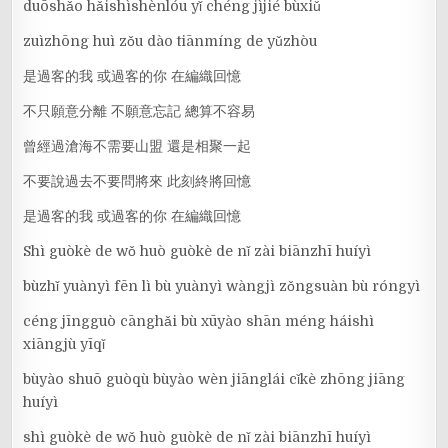
duōshǎo hǎishìshènlóu yǐ chéng jìjié bùxiǔ
zuìzhōng huì zǒu dào tiānmíng de yǔzhòu
是過客的我 或過客的你 在編織回憶
不只願意分離 不願意忘記 總算不容易
曾經過滄海不需要山盟 還是相聚一起
不要說過去不要問將來 此刻終將回憶
是過客的我 或過客的你 在編織回憶
Shì guòkè de wǒ huò guòkè de nǐ zài biānzhī huíyì
bùzhǐ yuànyì fēn lì bù yuànyì wàngjì zǒngsuàn bù róngyì
céng jīngguò cānghǎi bù xūyào shān méng háishì
xiāngjù yīqǐ
bùyào shuō guòqù bùyào wèn jiānglái cǐkè zhōng jiāng
huíyì
shì guòkè de wǒ huò guòkè de nǐ zài biānzhī huíyì