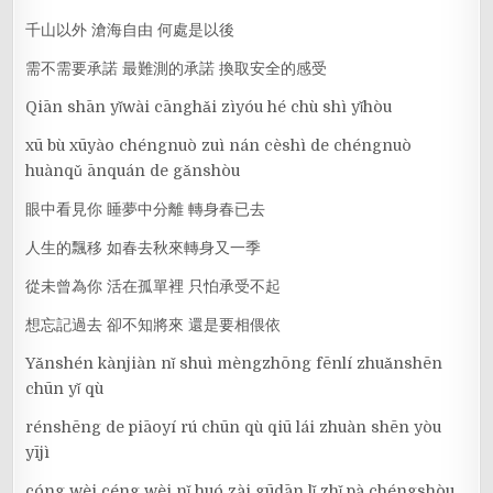
千山以外 滄海自由 何處是以後
需不需要承諾 最難測的承諾 換取安全的感受
Qiān shān yǐwài cānghǎi zìyóu hé chù shì yǐhòu
xū bù xūyào chéngnuò zuì nán cèshì de chéngnuò
huànqǔ ānquán de gǎnshòu
眼中看見你 睡夢中分離 轉身春已去
人生的飄移 如春去秋來轉身又一季
從未曾為你 活在孤單裡 只怕承受不起
想忘記過去 卻不知將來 還是要相偎依
Yǎnshén kànjiàn nǐ shuì mèngzhōng fēnlí zhuǎnshēn
chūn yǐ qù
rénshēng de piāoyí rú chūn qù qiū lái zhuàn shēn yòu
yījì
cóng wèi céng wèi nǐ huó zài gūdān lǐ zhǐ pà chéngshòu