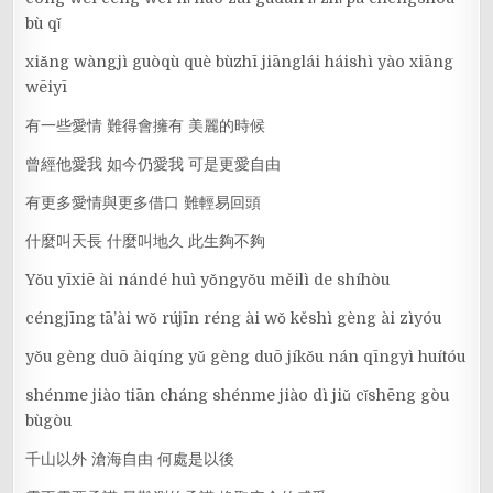
bù qǐ
xiǎng wàngjì guòqù què bùzhī jiānglái háishì yào xiāng
wēiyī
有一些愛情 難得會擁有 美麗的時候
曾經他愛我 如今仍愛我 可是更愛自由
有更多愛情與更多借口 難輕易回頭
什麼叫天長 什麼叫地久 此生夠不夠
Yǒu yīxiē ài nándé huì yǒngyǒu měilì de shíhòu
céngjīng tā’ài wǒ rújīn réng ài wǒ kěshì gèng ài zìyóu
yǒu gèng duō àiqíng yǔ gèng duō jíkǒu nán qīngyì huítóu
shénme jiào tiān cháng shénme jiào dì jiǔ cǐshēng gòu
bùgòu
千山以外 滄海自由 何處是以後