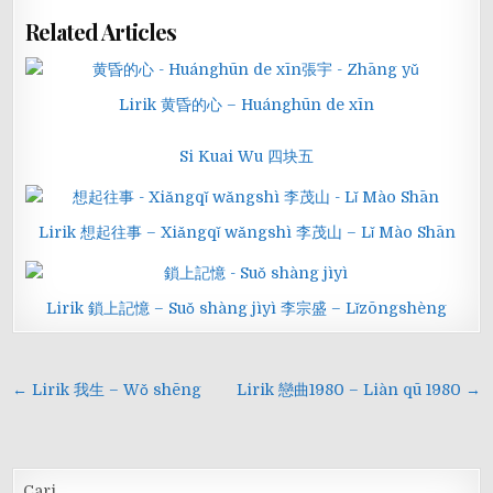
Related Articles
Lirik 黄昏的心 – Huánghūn de xīn
Si Kuai Wu 四块五
Lirik 想起往事 – Xiǎngqǐ wǎngshì 李茂山 – Lǐ Mào Shān
Lirik 鎖上記憶 – Suǒ shàng jìyì 李宗盛 – Lǐzōngshèng
Navigasi
← Lirik 我生 – Wǒ shēng
Lirik 戀曲1980 – Liàn qū 1980 →
pos
Cari