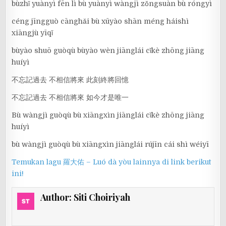
bùzhǐ yuànyì fēn lì bù yuànyì wàngjì zǒngsuàn bù róngyì
céng jīngguò cānghǎi bù xūyào shān méng háishì
xiāngjù yīqǐ
bùyào shuō guòqù bùyào wèn jiānglái cǐkè zhōng jiāng
huíyì
不忘記過去 不相信將來 此刻終將回憶
不忘記過去 不相信將來 如今才是唯一
Bù wàngjì guòqù bù xiāngxìn jiānglái cǐkè zhōng jiāng
huíyì
bù wàngjì guòqù bù xiāngxìn jiānglái rújīn cái shì wéiyī
Temukan lagu 羅大佑 – Luó dà yòu lainnya di link berikut
ini!
Author:
Siti Choiriyah