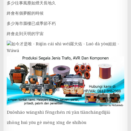
多少往事風塵如煙天長地久
終會有個夢醒的時候
多少海市蜃樓已成季節不朽
終會走到天明的宇宙
Duōshǎo wǎngshì fēngchén rú yān tiānchángdìjiǔ
zhōng huì yǒu gè mèng xǐng de shíhòu