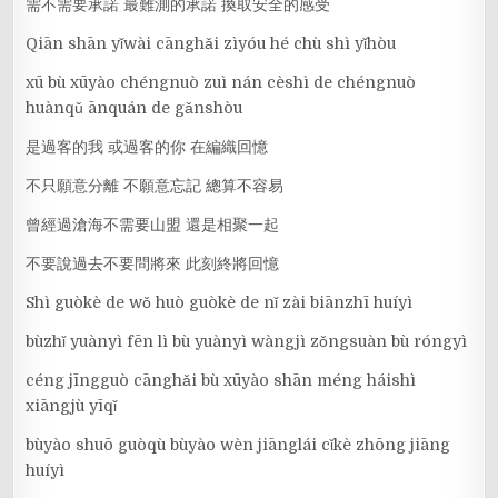
需不需要承諾 最難測的承諾 換取安全的感受
Qiān shān yǐwài cānghǎi zìyóu hé chù shì yǐhòu
xū bù xūyào chéngnuò zuì nán cèshì de chéngnuò
huànqǔ ānquán de gǎnshòu
是過客的我 或過客的你 在編織回憶
不只願意分離 不願意忘記 總算不容易
曾經過滄海不需要山盟 還是相聚一起
不要說過去不要問將來 此刻終將回憶
Shì guòkè de wǒ huò guòkè de nǐ zài biānzhī huíyì
bùzhǐ yuànyì fēn lì bù yuànyì wàngjì zǒngsuàn bù róngyì
céng jīngguò cānghǎi bù xūyào shān méng háishì
xiāngjù yīqǐ
bùyào shuō guòqù bùyào wèn jiānglái cǐkè zhōng jiāng
huíyì