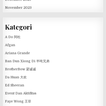
November 2023
Kategori
A Do 阿杜
Afgan
Ariana Grande
Ban Dun Xiong Di 半吨兄弟
BrotherBow 梁诚诚
Da Huan 大欢
Ed Sheeran
Event Dan Aktifitas
Faye Wong 王菲