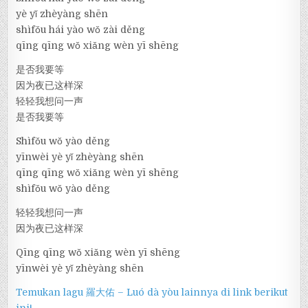
yè yǐ zhèyàng shēn
shìfǒu hái yào wǒ zài děng
qīng qīng wǒ xiǎng wèn yī shēng
是否我要等
因为夜已这样深
轻轻我想问一声
是否我要等
Shìfǒu wǒ yào děng
yīnwèi yè yǐ zhèyàng shēn
qīng qīng wǒ xiǎng wèn yī shēng
shìfǒu wǒ yào děng
轻轻我想问一声
因为夜已这样深
Qīng qīng wǒ xiǎng wèn yī shēng
yīnwèi yè yǐ zhèyàng shēn
Temukan lagu 羅大佑 – Luó dà yòu lainnya di link berikut