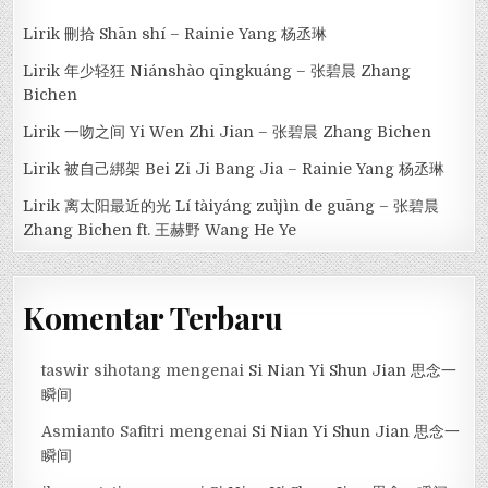
Lirik 刪拾 Shān shí – Rainie Yang 杨丞琳
Lirik 年少轻狂 Niánshào qīngkuáng – 张碧晨 Zhang
Bichen
Lirik 一吻之间 Yi Wen Zhi Jian – 张碧晨 Zhang Bichen
Lirik 被自己綁架 Bei Zi Ji Bang Jia – Rainie Yang 杨丞琳
Lirik 离太阳最近的光 Lí tàiyáng zuìjìn de guāng – 张碧晨
Zhang Bichen ft. 王赫野 Wang He Ye
Komentar Terbaru
taswir sihotang
mengenai
Si Nian Yi Shun Jian 思念一
瞬间
Asmianto Safitri
mengenai
Si Nian Yi Shun Jian 思念一
瞬间