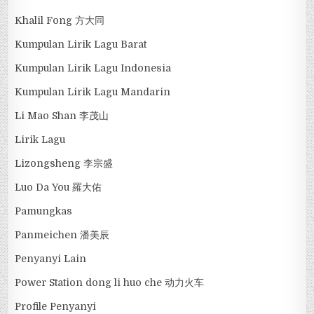
Khalil Fong 方大同
Kumpulan Lirik Lagu Barat
Kumpulan Lirik Lagu Indonesia
Kumpulan Lirik Lagu Mandarin
Li Mao Shan 李茂山
Lirik Lagu
Lizongsheng 李宗盛
Luo Da You 羅大佑
Pamungkas
Panmeichen 潘美辰
Penyanyi Lain
Power Station dong li huo che 动力火车
Profile Penyanyi