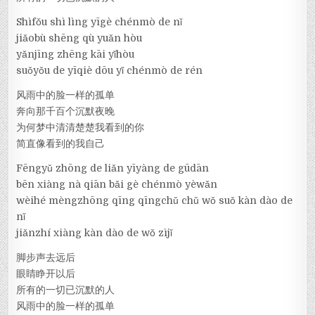
Shìfǒu shì lìng yīgè chénmò de nǐ
jiǎobù shēng qù yuǎn hòu
yǎnjīng zhēng kāi yǐhòu
suǒyǒu de yīqiè dōu yǐ chénmò de rén
风雨中的脸一样的孤单
奔向那千百个沉默夜晚
为何梦中清清楚楚我看到的你
简直像看到的我自己
Fēngyǔ zhōng de liǎn yīyàng de gūdān
bēn xiàng nà qiān bǎi gè chénmò yèwǎn
wèihé mèngzhōng qīng qīngchǔ chǔ wǒ suǒ kàn dào de
nǐ
jiǎnzhí xiàng kàn dào de wǒ zìjǐ
脚步声去远后
眼睛睁开以后
所有的一切已沉默的人
风雨中的脸一样的孤单