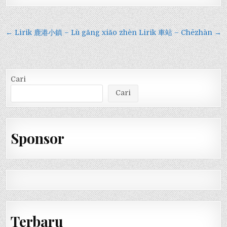
Navigasi
← Lirik 鹿港小鎮 – Lù gǎng xiǎo zhèn
Lirik 車站 – Chēzhàn →
pos
Cari
Cari
Sponsor
Terbaru