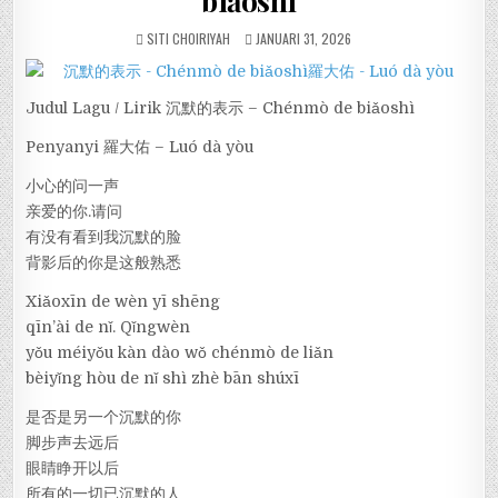
biǎoshì
SITI CHOIRIYAH
JANUARI 31, 2026
Judul Lagu / Lirik 沉默的表示 – Chénmò de biǎoshì
Penyanyi 羅大佑 – Luó dà yòu
小心的问一声
亲爱的你.请问
有没有看到我沉默的脸
背影后的你是这般熟悉
Xiǎoxīn de wèn yī shēng
qīn’ài de nǐ. Qǐngwèn
yǒu méiyǒu kàn dào wǒ chénmò de liǎn
bèiyǐng hòu de nǐ shì zhè bān shúxī
是否是另一个沉默的你
脚步声去远后
眼睛睁开以后
所有的一切已沉默的人