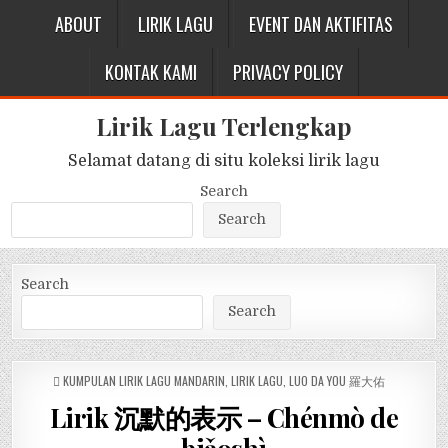
ABOUT
LIRIK LAGU
EVENT DAN AKTIFITAS
KONTAK KAMI
PRIVACY POLICY
Lirik Lagu Terlengkap
Selamat datang di situ koleksi lirik lagu
Search
Search
Search
Search
POSTED
KUMPULAN LIRIK LAGU MANDARIN
,
LIRIK LAGU
,
LUO DA YOU 羅大佑
IN
Lirik 沉默的表示 – Chénmò de