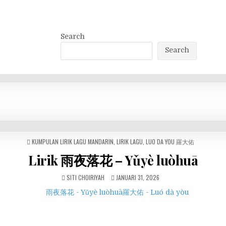
Search
Search
POSTED
KUMPULAN LIRIK LAGU MANDARIN
,
LIRIK LAGU
,
LUO DA YOU 羅大佑
IN
Lirik 雨夜落花 – Yǔyè luòhuā
SITI CHOIRIYAH
JANUARI 31, 2026