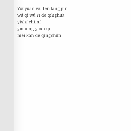
Yǒuyuán wú fèn láng jūn
wú qì wú rì de qínghuà
yīshí chīmí
yīshēng yuàn qī
mèi kān dé qīngchūn