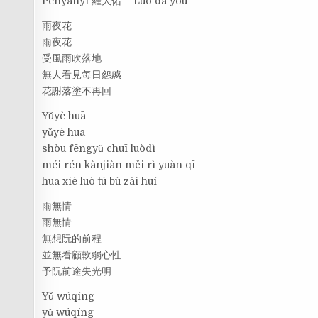
Penyanyi 羅大佑 – Luó dà yòu
雨夜花
雨夜花
受風雨吹落地
無人看見每日怨慼
花謝落塗不再回
Yǔyè huā
yǔyè huā
shòu fēngyǔ chuī luòdì
méi rén kànjiàn měi rì yuàn qī
huā xiè luò tú bù zài huí
雨無情
雨無情
無想阮的前程
並無看顧軟弱心性
予阮前途失光明
Yǔ wúqíng
yǔ wúqíng