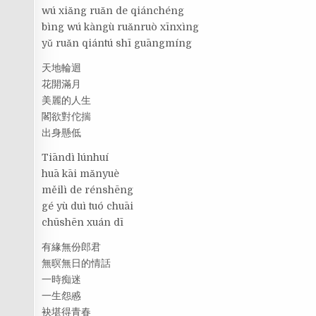
wú xiǎng ruǎn de qiánchéng
bìng wú kàngù ruǎnruò xīnxìng
yǔ ruǎn qiántú shī guāngmíng
天地輪迴
花開滿月
美麗的人生
閣欲對佗揣
出身懸低
Tiāndì lúnhuí
huā kāi mǎnyuè
měilì de rénshēng
gé yù duì tuó chuāi
chūshēn xuán dī
有緣無份郎君
無暝無日的情話
一時痴迷
一生怨慼
袂堪得青春