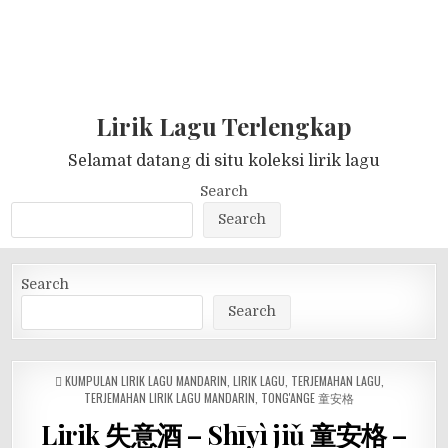
Lirik Lagu Terlengkap
Selamat datang di situ koleksi lirik lagu
Search
Search
Search
Search
POSTED
KUMPULAN LIRIK LAGU MANDARIN
,
LIRIK LAGU
,
TERJEMAHAN LAGU
,
IN
TERJEMAHAN LIRIK LAGU MANDARIN
,
TONG'ANGE 童安格
Lirik 失意酒 – Shīyì jiǔ 童安格 –