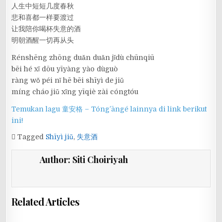
人生中短短几度春秋
悲和喜都一样要渡过
让我陪你喝杯失意的酒
明朝酒醒一切再从头
Rénshēng zhōng duǎn duǎn jǐdù chūnqiū
bēi hé xǐ dōu yīyàng yào dùguò
ràng wǒ péi nǐ hē bēi shīyì de jiǔ
míng cháo jiǔ xǐng yīqiè zài cóngtóu
Temukan lagu 童安格 – Tóng’āngé lainnya di link berikut
ini!
Tagged
Shīyì jiǔ
,
失意酒
Author:
Siti Choiriyah
Related Articles