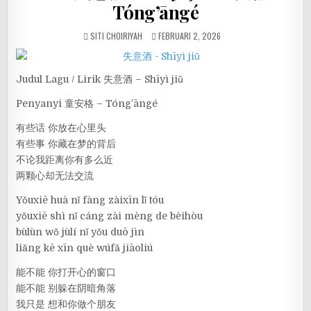
Tóng’āngé
SITI CHOIRIYAH
FEBRUARI 2, 2026
Judul Lagu / Lirik 失意酒 – Shīyì jiǔ
Penyanyi 童安格 – Tóng’āngé
有些话 你放在心里头
有些事 你藏在梦的背后
不论我距离你有多么近
两颗心却无法交流
Yǒuxiē huà nǐ fàng zàixīn lǐ tóu
yǒuxiē shì nǐ cáng zài mèng de bèihòu
bùlùn wǒ jùlí nǐ yǒu duō jìn
liǎng kē xīn què wúfǎ jiāoliú
能不能 你打开心的窗口
能不能 别躲在阴暗角落
我只是 想和你做个朋友