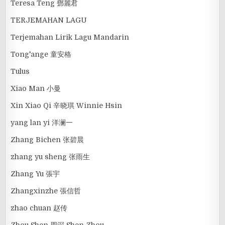
Teresa Teng 鄧麗君
TERJEMAHAN LAGU
Terjemahan Lirik Lagu Mandarin
Tong'ange 童安格
Tulus
Xiao Man 小曼
Xin Xiao Qi 辛晓琪 Winnie Hsin
yang lan yi 洋澜一
Zhang Bichen 张碧晨
zhang yu sheng 张雨生
Zhang Yu 張宇
Zhangxinzhe 張信哲
zhao chuan 赵传