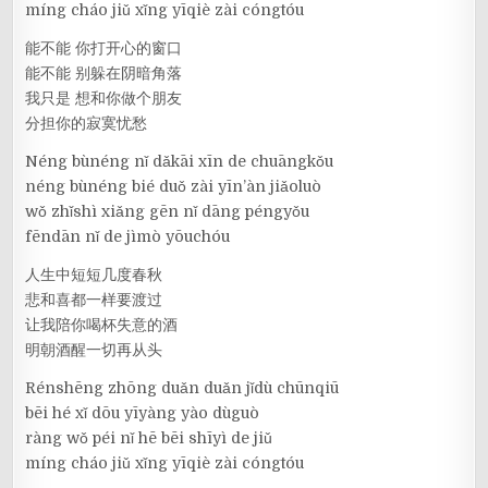
míng cháo jiǔ xǐng yīqiè zài cóngtóu
能不能 你打开心的窗口
能不能 别躲在阴暗角落
我只是 想和你做个朋友
分担你的寂寞忧愁
Néng bùnéng nǐ dǎkāi xīn de chuāngkǒu
néng bùnéng bié duǒ zài yīn’àn jiǎoluò
wǒ zhǐshì xiǎng gēn nǐ dāng péngyǒu
fēndān nǐ de jìmò yōuchóu
人生中短短几度春秋
悲和喜都一样要渡过
让我陪你喝杯失意的酒
明朝酒醒一切再从头
Rénshēng zhōng duǎn duǎn jǐdù chūnqiū
bēi hé xǐ dōu yīyàng yào dùguò
ràng wǒ péi nǐ hē bēi shīyì de jiǔ
míng cháo jiǔ xǐng yīqiè zài cóngtóu