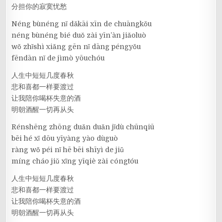
分担你的寂寞忧愁
Néng bùnéng nǐ dǎkāi xīn de chuāngkǒu
néng bùnéng bié duǒ zài yīn’àn jiǎoluò
wǒ zhǐshì xiǎng gēn nǐ dāng péngyǒu
fēndān nǐ de jìmò yōuchóu
人生中短短几度春秋
悲和喜都一样要渡过
让我陪你喝杯失意的酒
明朝酒醒一切再从头
Rénshēng zhōng duǎn duǎn jǐdù chūnqiū
bēi hé xǐ dōu yīyàng yào dùguò
ràng wǒ péi nǐ hē bēi shīyì de jiǔ
míng cháo jiǔ xǐng yīqiè zài cóngtóu
人生中短短几度春秋
悲和喜都一样要渡过
让我陪你喝杯失意的酒
明朝酒醒一切再从头