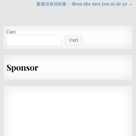
pos
数着没有你的夜 – Shou zhe mei you ni de ye →
Cari
Cari
Sponsor