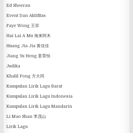
Ed Sheeran
Event Dan Aktifitas
Faye Wong 王菲
Hai Lai A Mu 海来阿木
Huang Jia Jia 黄佳佳
Jiang Yu Heng 姜育恒
Judika
Khalil Fong 方大同
Kumpulan Lirik Lagu Barat
Kumpulan Lirik Lagu Indonesia
Kumpulan Lirik Lagu Mandarin
Li Mao Shan 李茂山
Lirik Lagu