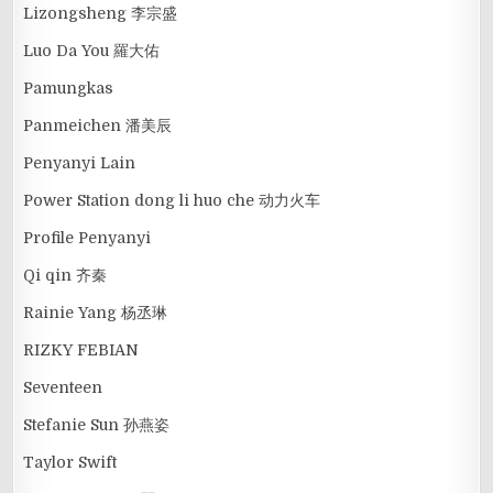
Lizongsheng 李宗盛
Luo Da You 羅大佑
Pamungkas
Panmeichen 潘美辰
Penyanyi Lain
Power Station dong li huo che 动力火车
Profile Penyanyi
Qi qin 齐秦
Rainie Yang 杨丞琳
RIZKY FEBIAN
Seventeen
Stefanie Sun 孙燕姿
Taylor Swift