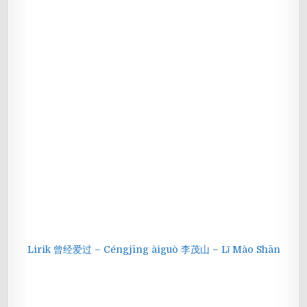
Lirik 曾经爱过 – Céngjīng àiguò 李茂山 – Lǐ Mào Shān