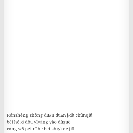
Rénshēng zhōng duǎn duǎn jǐdù chūnqiū
bēi hé xǐ dōu yīyàng yào dùguò
ràng wǒ péi nǐ hē bēi shīyì de jiǔ