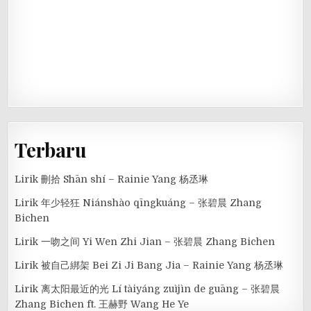
Terbaru
Lirik 刪拾 Shān shí – Rainie Yang 杨丞琳
Lirik 年少轻狂 Niánshào qīngkuáng – 张碧晨 Zhang
Bichen
Lirik 一吻之间 Yi Wen Zhi Jian – 张碧晨 Zhang Bichen
Lirik 被自己綁架 Bei Zi Ji Bang Jia – Rainie Yang 杨丞琳
Lirik 离太阳最近的光 Lí tàiyáng zuìjìn de guāng – 张碧晨
Zhang Bichen ft. 王赫野 Wang He Ye